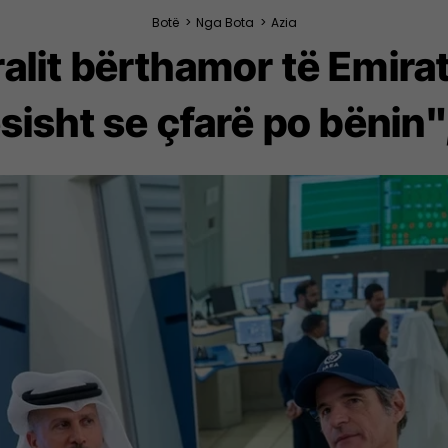
Botë
>
Nga Bota
>
Azia
ralit bërthamor të Emira
sisht se çfarë po bënin",