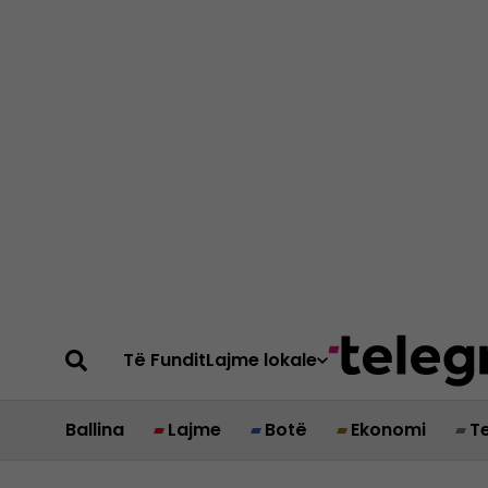
Të Fundit
Lajme lokale
Ballina
Lajme
Botë
Ekonomi
T