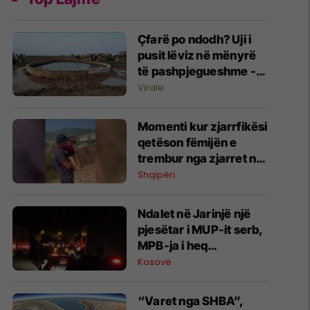
Çfarë po ndodh? Uji i
pusit lëviz në mënyrë
të pashpjegueshme -
banorët në Indi të
Virale
habitur
Momenti kur zjarrfikësi
qetëson fëmijën e
trembur nga zjarret në
Mallakastër,
Shqipëri
evakuohen banorët
Ndalet në Jarinjë një
pjesëtar i MUP-it serb,
MPB-ja i heq
shtetësinë e Kosovës
Kosovë
“Varet nga SHBA”,