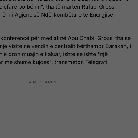
se çfarë po bënin", tha të martën Rafael Grossi,
hshëm i Agjencisë Ndërkombëtare të Energjisë
ë konferencë për mediat në Abu Dhabi, Grossi tha se
 një vizite në vendin e centralit bërthamor Barakah, i
një dron muajin e kaluar, ishte se ishte "një
ar me shumë kujdes", transmeton Telegrafi.