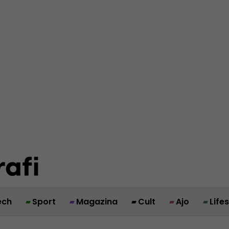
ech
Sport
Magazina
Cult
Ajo
Life