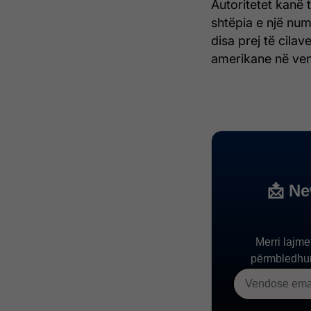
Autoritetet kanë t
shtëpia e një num
disa prej të cila
amerikane në vend 