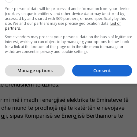
SHBA-të dhe Irani bëjnë grevë tregtare
Your personal data will be processed and information from your device
(cookies, unique identifiers, and other device data) may be stored by,
accessed by and shared with 369 partners, or used specifically by this
site. We and our partners may use precise geolocation data.
List of
partners.
ajit të kaluar shkaktoi një zjarr në fabrikë, por
Some vendors may process your personal data on the basis of legitimate
 se ajo po vazhdon të funksionojë normalisht dhe se
interest, which you can object to by managing your options below. Look
ë lënduar, dhe se nuk kishte ndikim në nivelet e
for a link at the bottom of this page or in the site menu to manage or
withdraw consent in privacy and cookie settings.
ike.
tjes e Emirateve të Bashkuara Arabe tha se dy
Manage options
Consent
sukses, ndërsa i treti goditi një gjenerator elektrik
 të brendshëm të uzinës.
imi më i madh i energjisë elektrike të Emirateve të
dhe mund të prodhojë një të katërtën e nevojave
rgji, sipas Kompanisë së Energjisë Bërthamore të