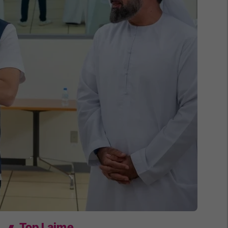
Top Lajme