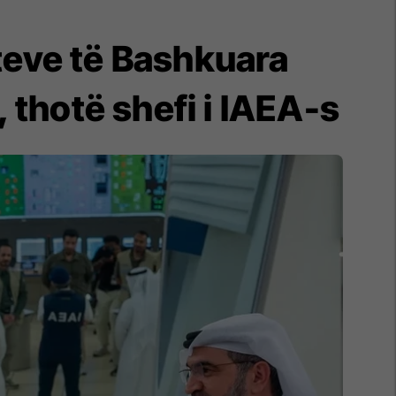
teve të Bashkuara
 thotë shefi i IAEA-s