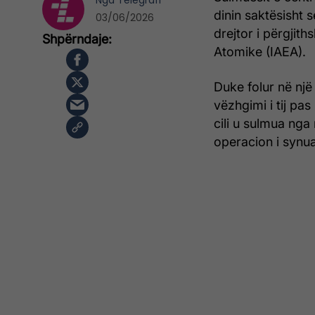
Nga
Telegrafi
dinin saktësisht 
03/06/2026
drejtor i përgjit
Atomike (IAEA).
Duke folur në nj
vëzhgimi i tij pas
cili u sulmua nga 
operacion i synu