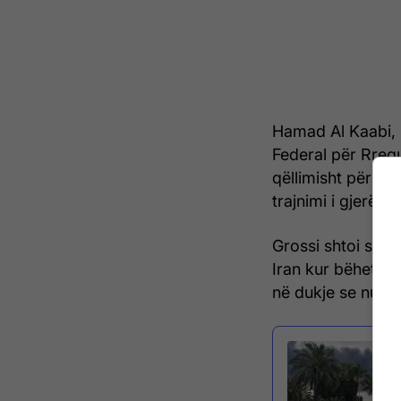
Hamad Al Kaabi, n
Federal për Rregu
qëllimisht për të 
trajnimi i gjerë m
Grossi shtoi se p
Iran kur bëhet fj
në dukje se nuk ës