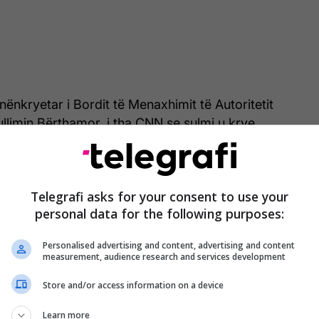
ënkryetar i Bordit të Menaxhimit të Autoritetit
llimin Bërthamor, i tha CNN se sulmi u krye
"ndikuar në funksionimin e centralit", duke shtuar se
e IAEA-n ka lejuar një rikuperim të shpejtë.
Telegrafi asks for your consent to use your
ër momentin, ka një aktivitet "shumë të kufizuar" në
personal data for the following purposes:
alë për proceset e pasurimit të uraniumit, duke vënë
htë e qartë nëse dhe kur këto do të rifillojnë.
Personalised advertising and content, advertising and content
measurement, audience research and services development
Store and/or access information on a device
Sulmi me dron iranian shkakton dëme të
Learn more
rënda në aeroportin e Kuvajtit, ndërsa