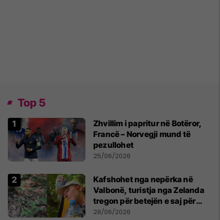
Top 5
Zhvillim i papritur në Botëror,
Francë – Norvegji mund të
pezullohet
25/06/2026
Kafshohet nga nepërka në
Valbonë, turistja nga Zelanda
tregon për betejën e saj për
mbijetesë
28/06/2026