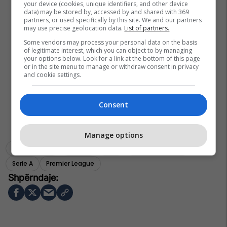
your device (cookies, unique identifiers, and other device
data) may be stored by, accessed by and shared with 369
partners, or used specifically by this site. We and our partners
may use precise geolocation data.
List of partners.
Some vendors may process your personal data on the basis
of legitimate interest, which you can object to by managing
your options below. Look for a link at the bottom of this page
or in the site menu to manage or withdraw consent in privacy
and cookie settings.
Consent
Manage options
Transferimet
Everton
Inter
Marcelo Brozovic
Serie A
Premier League