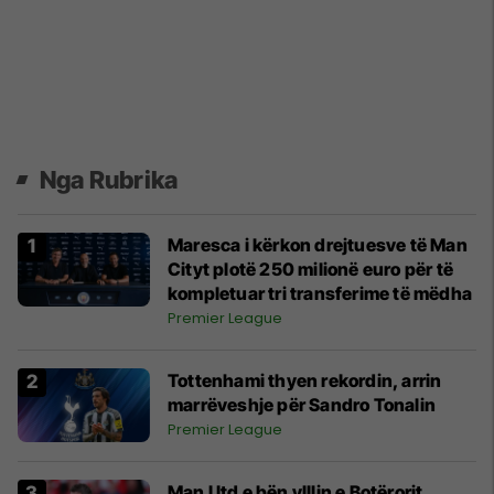
Nga Rubrika
Maresca i kërkon drejtuesve të Man
Cityt plotë 250 milionë euro për të
kompletuar tri transferime të mëdha
Premier League
Tottenhami thyen rekordin, arrin
marrëveshje për Sandro Tonalin
Premier League
Man Utd e bën ylllin e Botërorit