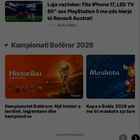
Loja vazhdon: Fito iPhone 17, LED TV
65” ose PlayStation 5 me çdo blerje
të Renault Austral!
Auto Mita
Kampionati Botëror 2026
Kampionatet Botërore: Një histori e
Kupa e Botës 2026 për h
lavdisë, legjendave dhe
me tri maskota zyrtare
kampionëve