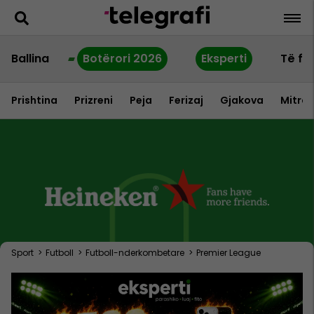
Ballina
Botërori 2026
Eksperti
Të fu
Prishtina
Prizreni
Peja
Ferizaj
Gjakova
Mitrov
Sport
>
Futboll
>
Futboll-nderkombetare
>
Premier League