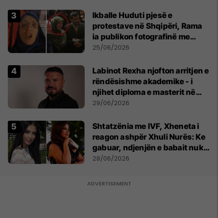
Ikballe Huduti pjesë e
protestave në Shqipëri, Rama
ia publikon fotografinë me
Ahmadinejadin e Iranit
25/06/2026
Labinot Rexha njofton arritjen e
rëndësishme akademike - i
njihet diploma e masterit në
Psikologji në Zvicër
29/06/2026
Shtatzënia me IVF, Xheneta i
reagon ashpër Xhuli Nurës: Ke
gabuar, ndjenjën e babait nuk
mund t'ia plotësosh kurrë
28/06/2026