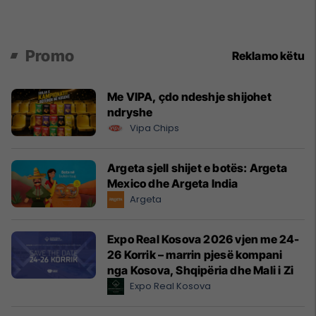
Promo
Reklamo këtu
Me VIPA, çdo ndeshje shijohet
ndryshe
Vipa Chips
Argeta sjell shijet e botës: Argeta
Mexico dhe Argeta India
Argeta
Expo Real Kosova 2026 vjen me 24-
26 Korrik – marrin pjesë kompani
nga Kosova, Shqipëria dhe Mali i Zi
Expo Real Kosova