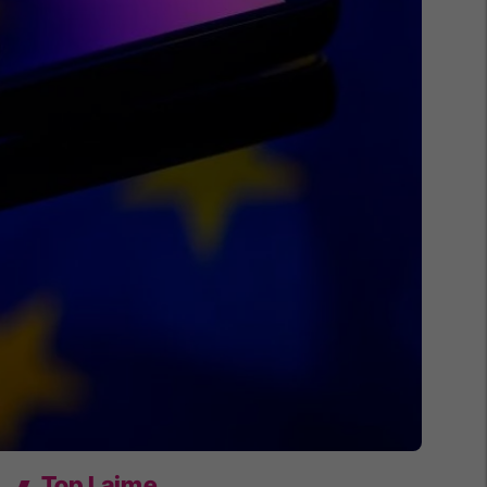
Top Lajme