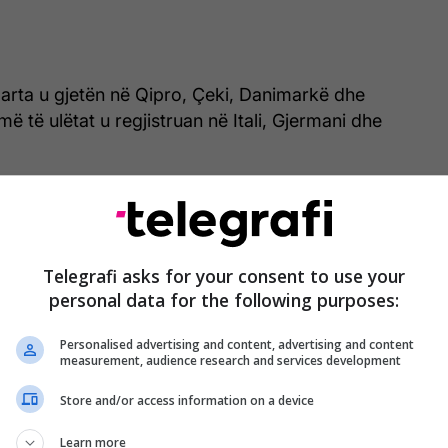
larta u gjetën në Qipro, Çeki, Danimarkë dhe
ë të ulëtat u regjistruan në Itali, Gjermani dhe
loi rrjetet sociale për personat nën 16 vjeç në
vropiane tani po debatojnë për kufizimet e tyre.
utetët në Francë votuan së fundmi për të bllokuar
Telegrafi asks for your consent to use your
personal data for the following purposes:
onat nën 15 vjeç, me presidentin Emmanuel Macron
o do të hyjë në fuqi deri në shtator, shkruan
Personalised advertising and content, advertising and content
measurement, audience research and services development
tugalia kanë hartuar gjithashtu projektligje që do t'u
Store and/or access information on a device
 nën 15 vjeç dhe nën 16 vjeç përkatësisht qasjen në
Learn more