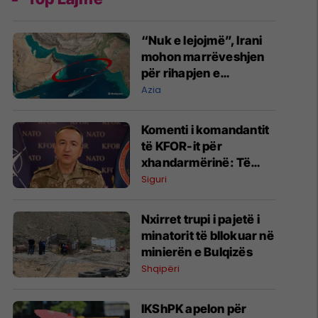
“Nuk e lejojmë”, Irani
mohon marrëveshjen
për rihapjen e
Ngushticës së
Azia
Hormuzit
Komenti i komandantit
të KFOR-it për
xhandarmërinë: Të
shmanget dyfishimi i
Siguri
përpjekjeve
Nxirret trupi i pajetë i
minatorit të bllokuar në
minierën e Bulqizës
Shqipëri
IKShPK apelon për