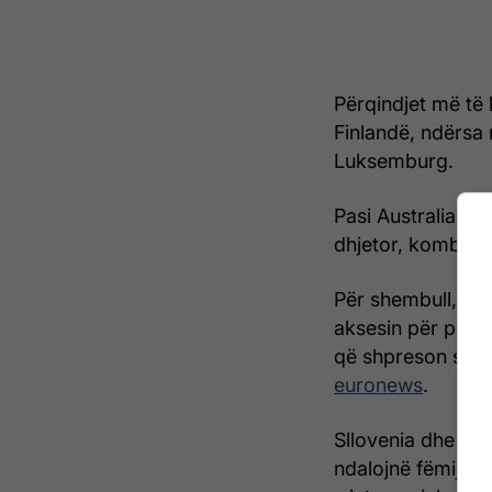
Përqindjet më të 
Finlandë, ndërsa m
Luksemburg.
Pasi Australia nda
dhjetor, kombet e
Për shembull, dep
aksesin për pers
që shpreson se kj
euronews
.
Sllovenia dhe Por
ndalojnë fëmijëve