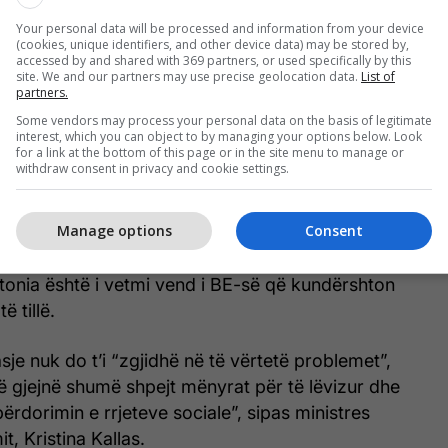
Your personal data will be processed and information from your device
(cookies, unique identifiers, and other device data) may be stored by,
zimet e aksesit do të mbulojnë rrjete sociale si
accessed by and shared with 369 partners, or used specifically by this
site. We and our partners may use precise geolocation data.
List of
ook ose TikTok, por jo, për shembull, WhatsApp, i
partners.
 shumë prindër për të komunikuar me fëmijët e tyre.
Some vendors may process your personal data on the basis of legitimate
interest, which you can object to by managing your options below. Look
for a link at the bottom of this page or in the site menu to manage or
aktën tetë shtete të tjera anëtare janë në faza të
withdraw consent in privacy and cookie settings.
mit të rrjeteve sociale për fëmijët, ndërsa partia në
isë ka miratuar gjithashtu një mocion për të
Manage options
Consent
për ata nën moshën 14 vjeç.
tonia është i vetmi vend i BE-së që kundërshton
ë tillë.
asje nuk do t’i “zgjidhë në të vërtetë problemet”,
të gjejnë shumë shpejt mënyrat për të lëvizur dhe
ërdorimin e rrjeteve sociale”, sipas ministres
t, Kristina Kallas.