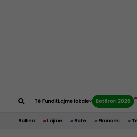
Të Fundit
Lajme lokale
Botërori 2026
Ballina
Lajme
Botë
Ekonomi
T