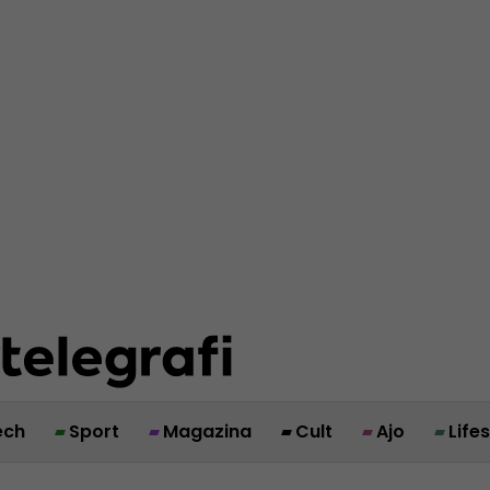
ech
Sport
Magazina
Cult
Ajo
Life