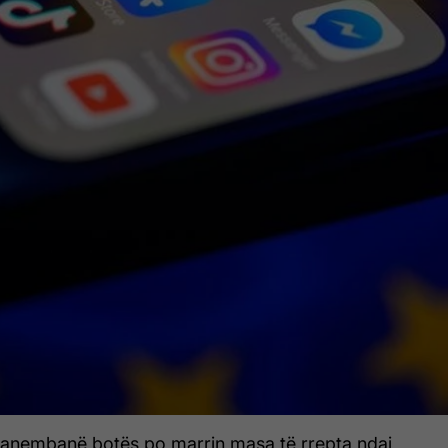
anembanë botës po marrin masa të rrepta ndaj