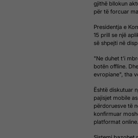
gjithë bllokun ak
për të forcuar ma
Presidentja e Kom
15 prill se një ap
së shpejti në dis
"Ne duhet t'i mbr
botën offline. Dh
evropiane", tha 
Është diskutuar nj
pajisjet mobile 
përdoruesve të ng
konfirmuar moshë
platformat online
Sistemi bazohet n