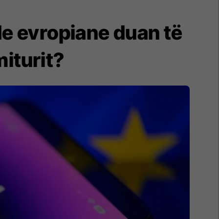
de evropiane duan të
miturit?