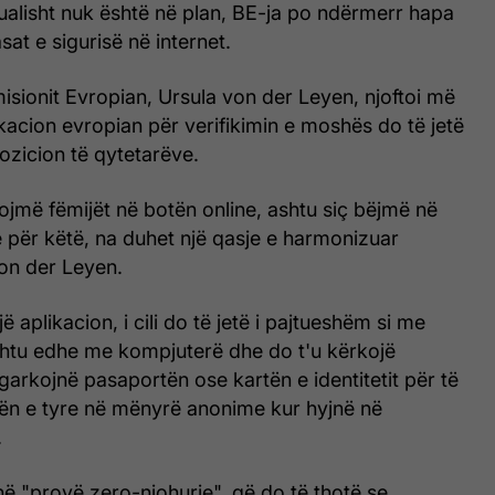
tualisht nuk është në plan, BE-ja po ndërmerr hapa
sat e sigurisë në internet.
isionit Evropian, Ursula von der Leyen, njoftoi më
likacion evropian për verifikimin e moshës do të jetë
pozicion të qytetarëve.
ojmë fëmijët në botën online, ashtu siç bëjmë në
e për këtë, na duhet një qasje e harmonizuar
von der Leyen.
ë aplikacion, i cili do të jetë i pajtueshëm si me
ashtu edhe me kompjuterë dhe do t'u kërkojë
arkojnë pasaportën ose kartën e identitetit për të
n e tyre në mënyrë anonime kur hyjnë në
.
ë "provë zero-njohurie", që do të thotë se