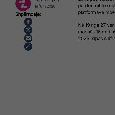
Nga
Telegrafi
përdorimit të rrje
18/04/2026
platformave mbetet
Në 19 nga 27 ven
moshës 16 deri në
2025, sipas shifra