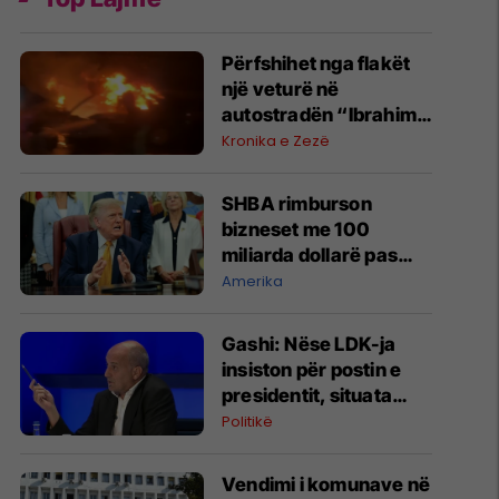
Përfshihet nga flakët
një veturë në
autostradën “Ibrahim
Rugova”
Kronika e Zezë
SHBA rimburson
bizneset me 100
miliarda dollarë pas
anulimit të tarifave të
Amerika
Trumpit
Gashi: Nëse LDK-ja
insiston për postin e
presidentit, situata
komplikohet - pres që
Politikë
të ketë lëshim
Vendimi i komunave në