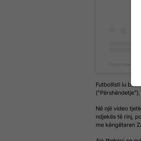
A post shared 
Futbollisti iu ba
("Përshëndetje"), 
Në një video tjet
ndjekës të rinj, 
me këngëtaren Zar
Ajo theksoi se nu