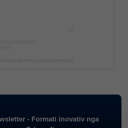
by Emma Kate Willman (@emmakwillman)