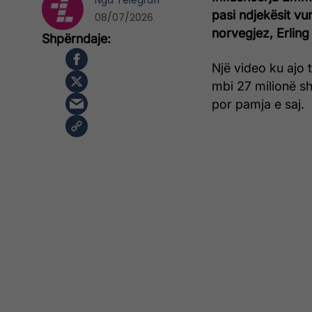
Nga
Telegrafi
pasi ndjekësit vu
08/07/2026
norvegjez, Erling
Një video ku ajo 
mbi 27 milionë sh
por pamja e saj.