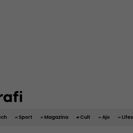
ech
Sport
Magazina
Cult
Ajo
Life