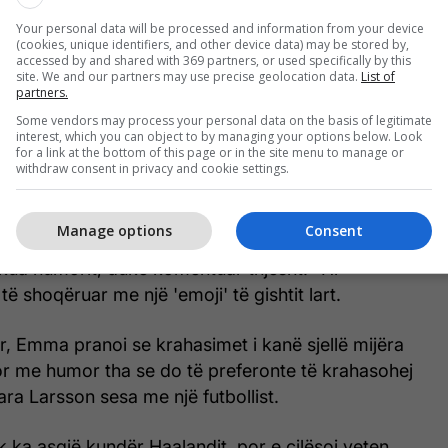
Your personal data will be processed and information from your device
(cookies, unique identifiers, and other device data) may be stored by,
accessed by and shared with 369 partners, or used specifically by this
site. We and our partners may use precise geolocation data.
List of
partners.
Some vendors may process your personal data on the basis of legitimate
interest, which you can object to by managing your options below. Look
for a link at the bottom of this page or in the site menu to manage or
withdraw consent in privacy and cookie settings.
by Emma Kate Willman (@emmakwillman)
Manage options
Consent
shkua humorit, duke komentuar thjesht: "Hi"
të shoqëruar me një 'emoji' të gishtit lart.
ër, Emma pranoi se krahasimet i kanë sjellë mijëra
por me humor tha se do të preferonte të krahasohej
a Larsson sesa me një futbollist.
k ka asgjë kundër Haalandit, por e cilësoi veten