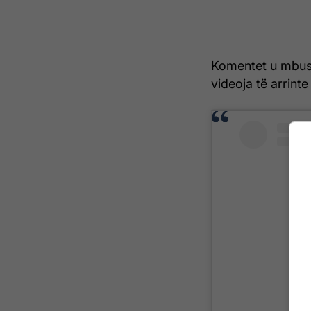
Komentet u mbus
videoja të arrint
Vi