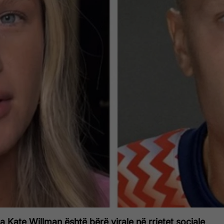
 Kate Willman është bërë virale në rrjetet sociale