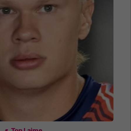
Top Lajme