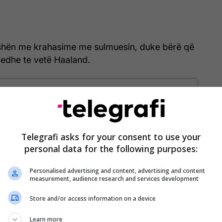
hën me krahasime me sulmuesin, duke bërë që
e edhe te vetë Haaland.
Telegrafi asks for your consent to use your
personal data for the following purposes:
Personalised advertising and content, advertising and content
measurement, audience research and services development
Store and/or access information on a device
ew this post on Instagram
Learn more