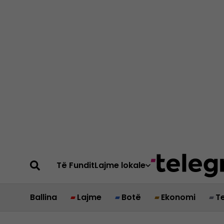
Të Fundit
Lajme lokale
Ballina
Lajme
Botë
Ekonomi
T