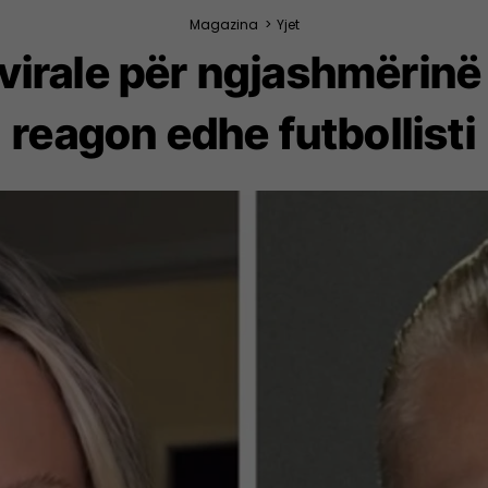
Magazina
>
Yjet
 virale për ngjashmërinë
reagon edhe futbollisti