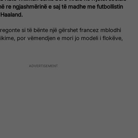
në re ngjashmërinë e saj të madhe me futbollistin
 Haaland.
tregonte si të bënte një gërshet francez mblodhi
ikime, por vëmendjen e mori jo modeli i flokëve,