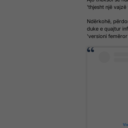
'thjesht një vajz
Ndërkohë, përdor
duke e quajtur in
'versioni femëror
Vi