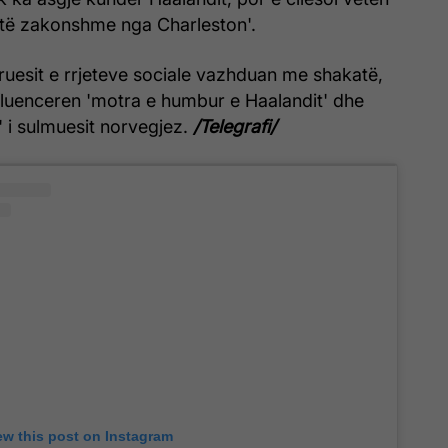
ë të zakonshme nga Charleston'.
uesit e rrjeteve sociale vazhduan me shakatë,
fluenceren 'motra e humbur e Haalandit' dhe
' i sulmuesit norvegjez.
/Telegrafi/
ew this post on Instagram