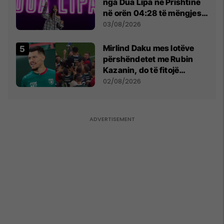
nga Dua Lipa në Prishtinë
në orën 04:28 të mëngjesit
- dhe bota digjitale serbe
03/08/2026
shpall gjendjen e luftës
Mirlind Daku mes lotëve
përshëndetet me Rubin
Kazanin, do të fitojë
miliona te Spartak Moska
02/08/2026