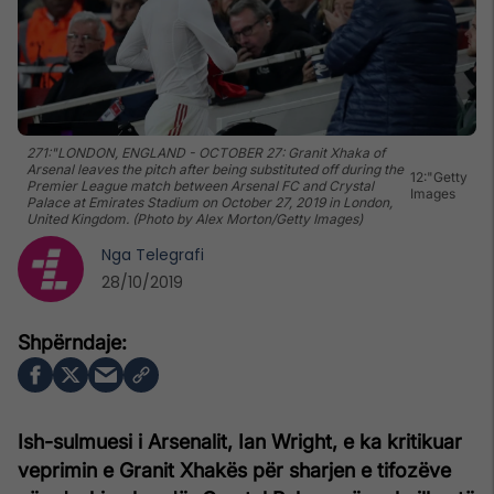
271:"LONDON, ENGLAND - OCTOBER 27: Granit Xhaka of
Arsenal leaves the pitch after being substituted off during the
12:"Getty
Premier League match between Arsenal FC and Crystal
Images
Palace at Emirates Stadium on October 27, 2019 in London,
United Kingdom. (Photo by Alex Morton/Getty Images)
Nga
Telegrafi
28/10/2019
Ish-sulmuesi i Arsenalit, Ian Wright, e ka kritikuar
veprimin e Granit Xhakës për sharjen e tifozëve