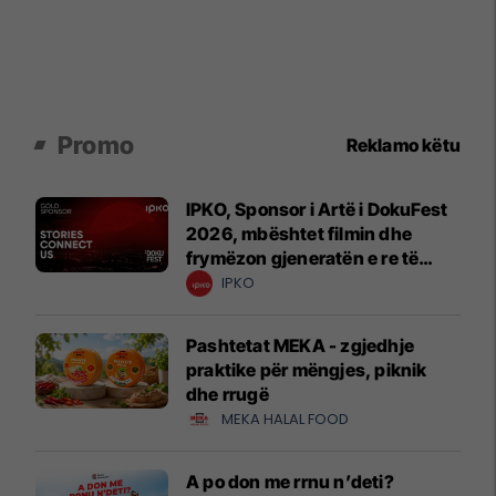
Promo
Reklamo këtu
IPKO, Sponsor i Artë i DokuFest
2026, mbështet filmin dhe
frymëzon gjeneratën e re të
krijuesve
IPKO
Pashtetat MEKA - zgjedhje
praktike për mëngjes, piknik
dhe rrugë
MEKA HALAL FOOD
A po don me rrnu n’deti?