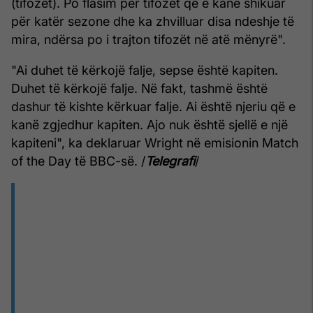
(tifozët). Po flasim për tifozët që e kanë shikuar
për katër sezone dhe ka zhvilluar disa ndeshje të
mira, ndërsa po i trajton tifozët në atë mënyrë".
"Ai duhet të kërkojë falje, sepse është kapiten.
Duhet të kërkojë falje. Në fakt, tashmë është
dashur të kishte kërkuar falje. Ai është njeriu që e
kanë zgjedhur kapiten. Ajo nuk është sjellë e një
kapiteni", ka deklaruar Wright në emisionin Match
of the Day të BBC-së. /
Telegrafi
/