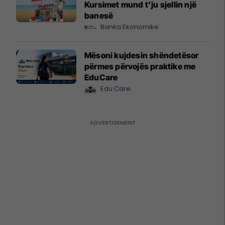
Kursimet mund t’ju sjellin një
banesë
Banka Ekonomike
Mësoni kujdesin shëndetësor
përmes përvojës praktike me
EduCare
Edu Care