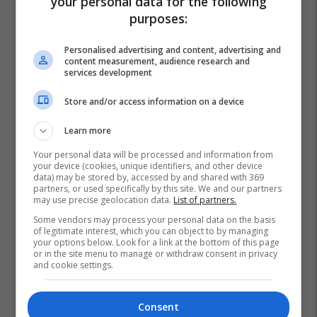
your personal data for the following
purposes:
Personalised advertising and content, advertising and
content measurement, audience research and
services development
Store and/or access information on a device
Learn more
Your personal data will be processed and information from
your device (cookies, unique identifiers, and other device
data) may be stored by, accessed by and shared with 369
partners, or used specifically by this site. We and our partners
may use precise geolocation data.
List of partners.
Arsenal
Shqiptarët Nëpër Botë
Crystal Palace
Some vendors may process your personal data on the basis
of legitimate interest, which you can object to by managing
Granit Xhaka
Premier League
Ian Wright
your options below. Look for a link at the bottom of this page
or in the site menu to manage or withdraw consent in privacy
and cookie settings.
Consent