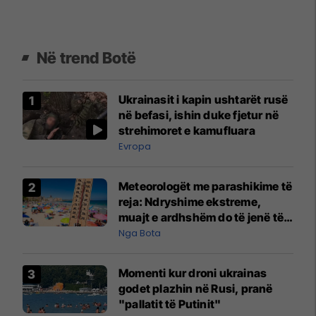
Në trend Botë
Ukrainasit i kapin ushtarët rusë
në befasi, ishin duke fjetur në
strehimoret e kamufluara
Evropa
Meteorologët me parashikime të
reja: Ndryshime ekstreme,
muajt e ardhshëm do të jenë të
pazakontë
Nga Bota
Momenti kur droni ukrainas
godet plazhin në Rusi, pranë
"pallatit të Putinit"