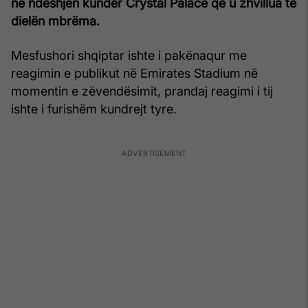
në ndeshjen kundër Crystal Palace që u zhvillua të
dielën mbrëma.
Mesfushori shqiptar ishte i pakënaqur me
reagimin e publikut në Emirates Stadium në
momentin e zëvendësimit, prandaj reagimi i tij
ishte i furishëm kundrejt tyre.