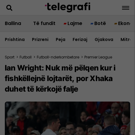
Ballina
Të fundit
Lajme
Botë
Ekono
Prishtina
Prizreni
Peja
Ferizaj
Gjakova
Mitrov
Sport
>
Futboll
>
Futboll-nderkombetare
>
Premier League
Ian Wright: Nuk më pëlqen kur i
fishkëllejnë lojtarët, por Xhaka
duhet të kërkojë falje