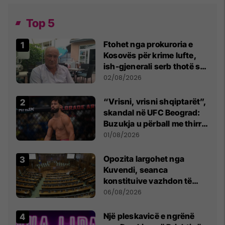
Top 5
Ftohet nga prokuroria e
Kosovës për krime lufte,
ish-gjenerali serb thotë se
dikush e tradhtoi në
02/08/2026
Beograd
“Vrisni, vrisni shqiptarët”,
skandal në UFC Beograd:
Buzukja u përball me thirrje
anti-shqiptare nga
01/08/2026
tribunat
Opozita largohet nga
Kuvendi, seanca
konstituive vazhdon të
shtunën në orën 11:00
06/08/2026
Një pleskavicë e ngrënë