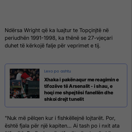
Ndërsa Wright që ka luajtur te Topçinjtë në
periudhën 1991-1998, ka thënë se 27-vjeçari
duhet të kërkojë falje për veprimet e tij.
Xhaka i pakënaqur me reagimin e
tifozëve të Arsenalit - i shau, e
hoqi me shpejtësi fanellën dhe
shkoi drejt tunelit
"Nuk më pëlqen kur i fishkëllejnë lojtarët. Por,
është fjala për një kapiten... Ai tash po i nxit ata