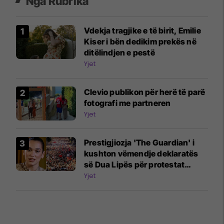
Nga Rubrika
Vdekja tragjike e të birit, Emilie
Kiser i bën dedikim prekës në
ditëlindjen e pestë
Yjet
Clevio publikon për herë të parë
fotografi me partneren
Yjet
Prestigjiozja 'The Guardian' i
kushton vëmendje deklaratës
së Dua Lipës për protestat
kundër projektit miliardësh në
Yjet
Shqipëri