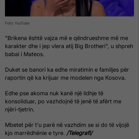
Foto: YouTube
"Brikena është vajza më e qëndrueshme më me
karakter dhe i jep vlera atij Big Brotheri", u shpreh
babai i Mateos.
Duket se banori ka edhe miratimin e familjes për
raportin që ka krijuar me modelen nga Kosova.
Edhe pse akoma nuk kanë një lidhje të
konsoliduar, po vazhdojnë të jenë të afërt me
njëri-tjetrin.
Mbetet për t'u parë në vazhdim se si do të vijojë
kjo marrëdhënie e tyre.
/Telegrafi/