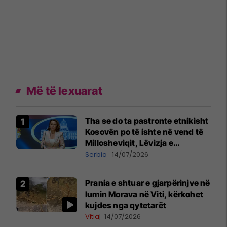
Më të lexuarat
Tha se do ta pastronte etnikisht
Kosovën po të ishte në vend të
Millosheviqit, Lëvizja e
Qytetarëve të Lirë në Serbi
Serbia
14/07/2026
kërkon shkarkimin e
menjëhershëm të Snezhana
Prania e shtuar e gjarpërinjve në
Paunoviq
lumin Morava në Viti, kërkohet
kujdes nga qytetarët
Vitia
14/07/2026