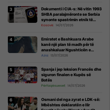
Dokumenti i CIA-s: Në vitin 1993
SHBA paralajmëronte se Serbia
synonte spastrimin etnik të
Kosovës dhe destabilizimin e
Kosovë
14/07/2026
Ballkanit
Emiratet e Bashkuara Arabe
kanë një plan të madh për të
anashkaluar Ngushticën e
Hormuzit
Azia
13/07/2026
Spanja i jep leksion Francës dhe
siguron finalen e Kupës së
Botës
Përfaqësueset
14/07/2026
​Osmani del nga zyrat e LDK-së:
Mbështes deklaratën e Ilir