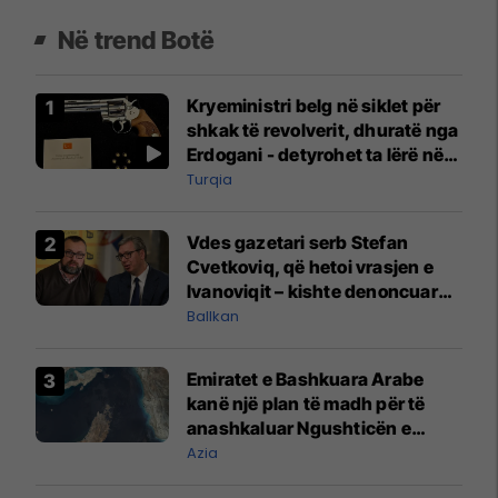
Në trend Botë
Kryeministri belg në siklet për
shkak të revolverit, dhuratë nga
Erdogani - detyrohet ta lërë në
një bazë ushtarake
Turqia
Vdes gazetari serb Stefan
Cvetkoviq, që hetoi vrasjen e
Ivanoviqit – kishte denoncuar
kërcënime ndaj vëllezërve
Ballkan
Vuçiq
Emiratet e Bashkuara Arabe
kanë një plan të madh për të
anashkaluar Ngushticën e
Hormuzit
Azia