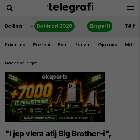
Ballina
Botërori 2026
Eksperti
Të fu
Prishtina
Prizreni
Peja
Ferizaj
Gjakova
Mitrov
Magazina
>
Yjet
"I jep vlera atij Big Brother-i",