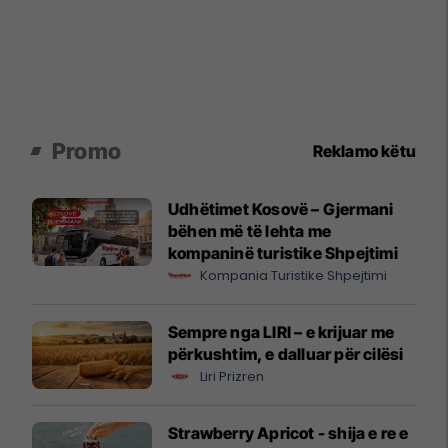
Promo
Reklamo këtu
Udhëtimet Kosovë – Gjermani
bëhen më të lehta me
kompaninë turistike Shpejtimi
Kompania Turistike Shpejtimi
Sempre nga LIRI – e krijuar me
përkushtim, e dalluar për cilësi
Liri Prizren
Strawberry Apricot - shija e re e