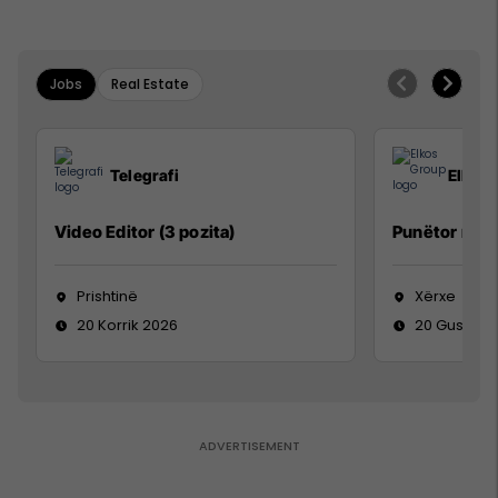
Jobs
Real Estate
Telegrafi
Elkos
Video Editor (3 pozita)
Punëtor në 
Prishtinë
Xërxe
20 Korrik 2026
20 Gusht 2