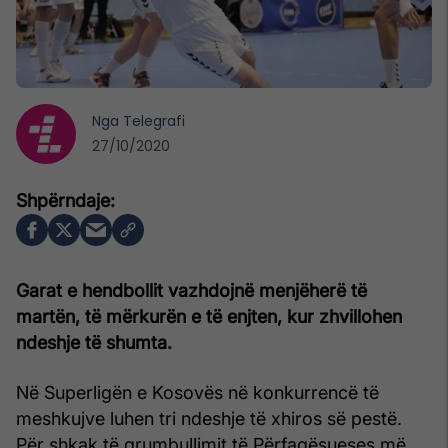
Nga
Telegrafi
27/10/2020
Garat e hendbollit vazhdojnë menjëherë të
martën, të mërkurën e të enjten, kur zhvillohen
ndeshje të shumta.
Në Superligën e Kosovës në konkurrencë të
meshkujve luhen tri ndeshje të xhiros së pestë.
Për shkak të grumbullimit të Përfaqësueses më