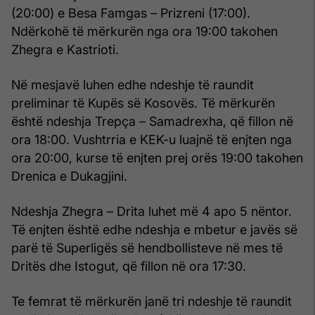
(20:00) e Besa Famgas – Prizreni (17:00).
Ndërkohë të mërkurën nga ora 19:00 takohen
Zhegra e Kastrioti.
Në mesjavë luhen edhe ndeshje të raundit
preliminar të Kupës së Kosovës. Të mërkurën
është ndeshja Trepça – Samadrexha, që fillon në
ora 18:00. Vushtrria e KEK-u luajnë të enjten nga
ora 20:00, kurse të enjten prej orës 19:00 takohen
Drenica e Dukagjini.
Ndeshja Zhegra – Drita luhet më 4 apo 5 nëntor.
Të enjten është edhe ndeshja e mbetur e javës së
parë të Superligës së hendbollisteve në mes të
Dritës dhe Istogut, që fillon në ora 17:30.
Te femrat të mërkurën janë tri ndeshje të raundit