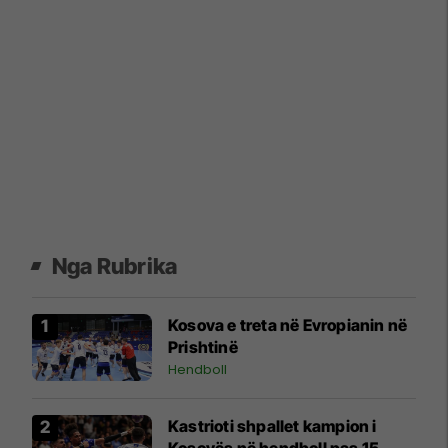
Nga Rubrika
Kosova e treta në Evropianin në
Prishtinë
Hendboll
Kastrioti shpallet kampion i
Kosovës në hendboll pas 15