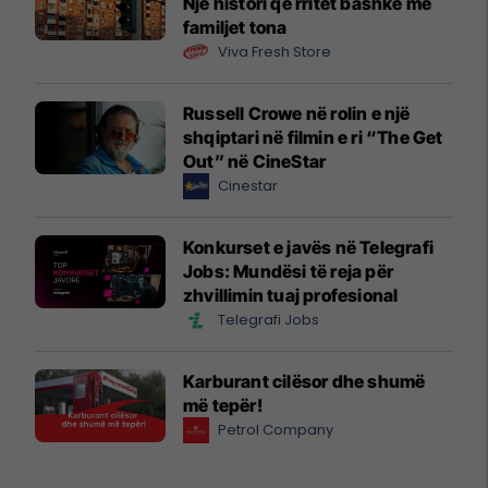
Një histori që rritet bashkë me
familjet tona
Viva Fresh Store
Russell Crowe në rolin e një
shqiptari në filmin e ri “The Get
Out” në CineStar
Cinestar
Konkurset e javës në Telegrafi
Jobs: Mundësi të reja për
zhvillimin tuaj profesional
Telegrafi Jobs
Karburant cilësor dhe shumë
më tepër!
Petrol Company