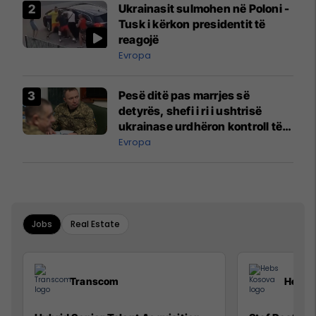
Ukrainasit sulmohen në Poloni -
Tusk i kërkon presidentit të
reagojë
Evropa
Pesë ditë pas marrjes së
detyrës, shefi i ri i ushtrisë
ukrainase urdhëron kontroll të
madh
Evropa
Jobs
Real Estate
Transcom
Hebs 