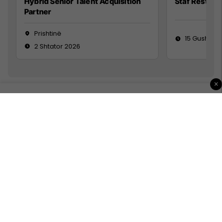
Hybrid Senior Talent Acquisition
Staf Restora
Partner
Prishtinë
15 Gusht 20
2 Shtator 2026
×