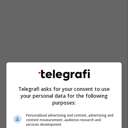
Telegrafi asks for your consent to use
your personal data for the following
purposes:
Personalised advertising and content, advertising and
content measurement, audience research and
services development
Kh Deçani
Kh Trepça
Kh Besa
Kh Samadrexha