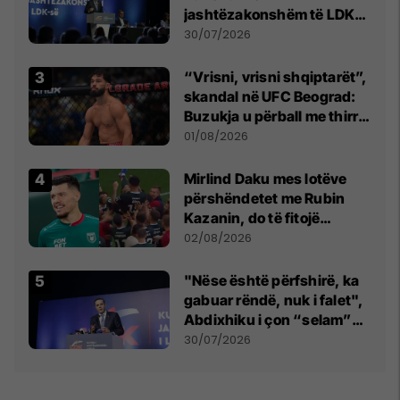
jashtëzakonshëm të LDK-
së
30/07/2026
“Vrisni, vrisni shqiptarët”,
skandal në UFC Beograd:
Buzukja u përball me thirrje
anti-shqiptare nga
01/08/2026
tribunat
Mirlind Daku mes lotëve
përshëndetet me Rubin
Kazanin, do të fitojë
miliona te Spartak Moska
02/08/2026
"Nëse është përfshirë, ka
gabuar rëndë, nuk i falet",
Abdixhiku i çon “selam”
Përparim Ramës
30/07/2026