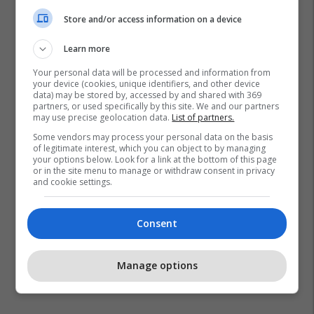
Kh Kastrioti
Kh Zhegra
Kh Prizreni
Store and/or access information on a device
Sporti Në Rajonin E Gjilanit
Kh Drita
Kh Prishtina
Learn more
Kh Kek
Sporti Në Rajonin E Mitrovicës
Kh Ulpiana
Your personal data will be processed and information from
Hendboll
Kh Dukagjini
Kh Jusuf Gërvalla
your device (cookies, unique identifiers, and other device
data) may be stored by, accessed by and shared with 369
Kh Drenica
Kh Vushtrria
Kh Istogu
partners, or used specifically by this site. We and our partners
may use precise geolocation data.
List of partners.
Some vendors may process your personal data on the basis
of legitimate interest, which you can object to by managing
your options below. Look for a link at the bottom of this page
or in the site menu to manage or withdraw consent in privacy
and cookie settings.
Consent
Manage options