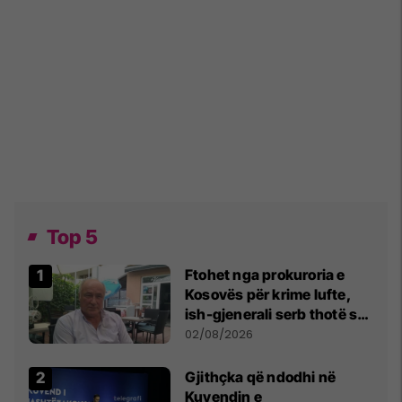
Top 5
Ftohet nga prokuroria e
Kosovës për krime lufte,
ish-gjenerali serb thotë se
dikush e tradhtoi në
02/08/2026
Beograd
Gjithçka që ndodhi në
Kuvendin e