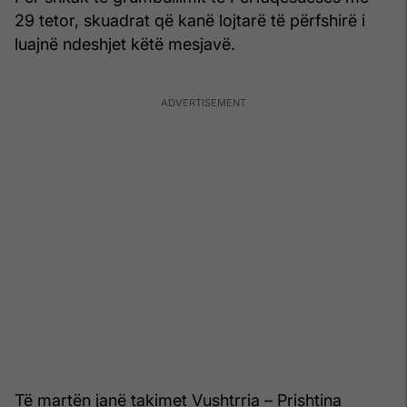
29 tetor, skuadrat që kanë lojtarë të përfshirë i
luajnë ndeshjet këtë mesjavë.
Të martën janë takimet Vushtrria – Prishtina