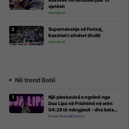
vjetësh
Hendboll
Superndeshje në Ferizaj,
Kastrioti i afrohet titullit
Hendboll
Në trend Botë
Një pleskavicë e ngrënë nga
Dua Lipa në Prishtinë në orën
04:28 të mëngjesit - dhe bota
digjitale serbe shpall gjendjen e
Enver Robelli
Serbia
luftës