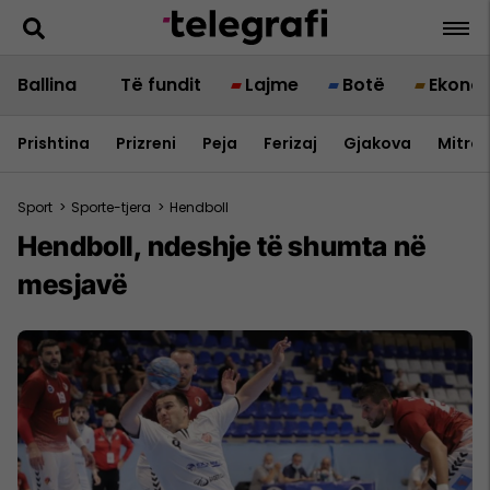
Ballina
Të fundit
Lajme
Botë
Ekono
Prishtina
Prizreni
Peja
Ferizaj
Gjakova
Mitrov
Sport
>
Sporte-tjera
>
Hendboll
Hendboll, ndeshje të shumta në
mesjavë