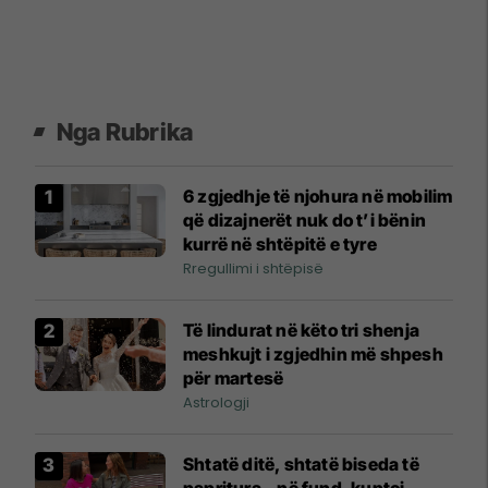
Nga Rubrika
6 zgjedhje të njohura në mobilim
që dizajnerët nuk do t’i bënin
kurrë në shtëpitë e tyre
Rregullimi i shtëpisë
Të lindurat në këto tri shenja
meshkujt i zgjedhin më shpesh
për martesë
Astrologji
Shtatë ditë, shtatë biseda të
papritura – në fund, kuptoi