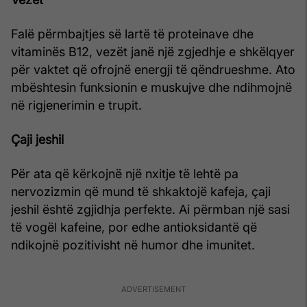
Falë përmbajtjes së lartë të proteinave dhe
vitaminës B12, vezët janë një zgjedhje e shkëlqyer
për vaktet që ofrojnë energji të qëndrueshme. Ato
mbështesin funksionin e muskujve dhe ndihmojnë
në rigjenerimin e trupit.
Çaji jeshil
Për ata që kërkojnë një nxitje të lehtë pa
nervozizmin që mund të shkaktojë kafeja, çaji
jeshil është zgjidhja perfekte. Ai përmban një sasi
të vogël kafeine, por edhe antioksidantë që
ndikojnë pozitivisht në humor dhe imunitet.