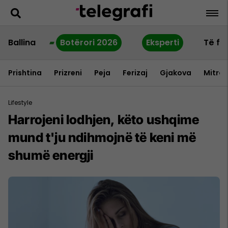
Ballina
Botërori 2026
Eksperti
Të fu
Prishtina
Prizreni
Peja
Ferizaj
Gjakova
Mitrov
Lifestyle
Harrojeni lodhjen, këto ushqime
mund t'ju ndihmojnë të keni më
shumë energji