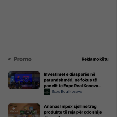
Promo
Reklamo këtu
Investimet e diasporës në
patundshmëri, në fokus të
panelit të Expo Real Kosova
2026
Expo Real Kosova
Ananas Impex sjell në treg
produkte të reja për çdo shije