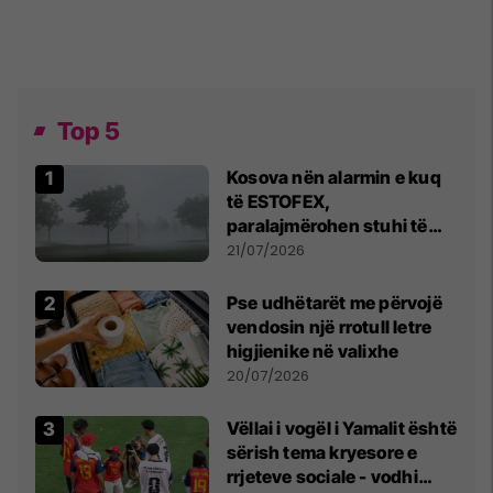
Top 5
Kosova nën alarmin e kuq
të ESTOFEX,
paralajmërohen stuhi të
fuqishme me breshër dhe
21/07/2026
erëra të forta
Pse udhëtarët me përvojë
vendosin një rrotull letre
higjienike në valixhe
20/07/2026
Vëllai i vogël i Yamalit është
sërish tema kryesore e
rrjeteve sociale - vodhi