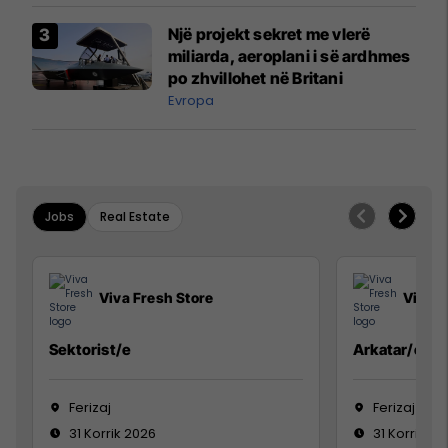
Një projekt sekret me vlerë
miliarda, aeroplani i së ardhmes
po zhvillohet në Britani
Evropa
Jobs
Real Estate
Viva Fresh Store
Viva F
Sektorist/e
Arkatar/e
Ferizaj
Ferizaj
31 Korrik 2026
31 Korrik 20