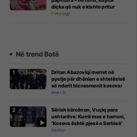
diçka që nuk e kishte pritur
Psikologji
Në trend Botë
Dritan Abazoviqi merret në
pyetje për dhënien e shtetësisë
së nderit biznesmenit kosovar
Mali i Zi
Sërish kërcënon, Vuçiq para
ushtarëve: Kurrë mos e harroni,
'Kosova është pjesë e Serbisë'
Serbia