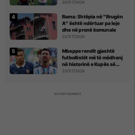
vëmendjen pas finales së
20/07/2026
Kupës së Botës
Rama: Shtëpia në "Rrugën
A" është ndërtuar pa leje
dhe në pronë komunale
22/07/2026
Mbappe rendit gjashtë
futbollistët më të mëdhenj
në historinë e Kupës së
Botës, Messi mbetet i dyti
23/07/2026