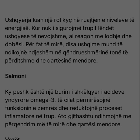
Ushqyerja luan një rol kyç në ruajtjen e niveleve të
energjisë. Kur nuk i sigurojmë trupit lëndët
ushqyese të nevojshme, ai reagon me lodhje dhe
dobësi. Për fat të mirë, disa ushqime mund të
ndikojnë ndjeshëm në qëndrueshmërinë tonë të
përditshme dhe qartësinë mendore.
Salmoni
Ky peshk është një burim i shkëlqyer i acideve
yndyrore omega-3, të cilat përmirësojnë
funksionin e zemrës dhe reduktojnë proceset
inflamatore në trup. Ato gjithashtu ndihmojnë me
përqendrim më të mirë dhe qartësi mendore.
Vezët