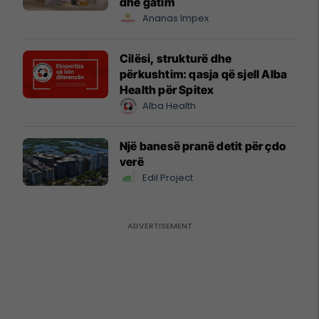
dhe gatim
Ananas Impex
Cilësi, strukturë dhe
përkushtim: qasja që sjell Alba
Health për Spitex
Alba Health
Një banesë pranë detit për çdo
verë
Edil Project