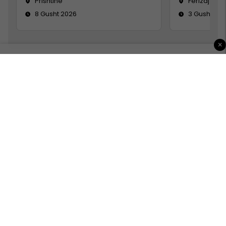
Prishtinë
Ferizaj
8 Gusht 2026
3 Gusht 20
×