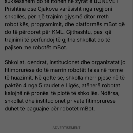
suksesshëm do të ftohen në zyrat e BONEVET
Prishtina ose Gjakova varësisht nga regjioni i
shkollës, për një trajnim gjysmë ditor rreth
robotikës, programimit, dhe platformës mBot që
do të përdoret për KML. Gjithashtu, pasi që
trajnimi të përfundoj të gjitha shkollat do të
pajisen me robotët mBot.
Shkollat, qendrat, institucionet dhe organizatat jo
fitimprurëse do të marrin robotët falas në formë
të huazimit. Në qoftë se, shkolla merr pjesë në të
paktën 4 nga 5 raudet e Ligës, atëherë robotat
kalojnë në pronësi të plotë të shkollës. Ndërsa,
shkollat dhe institucionet private fitimprurëse
duhet të paguajnë për robotët mBot.