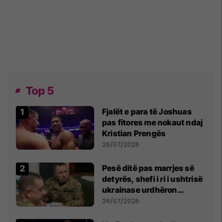
Top 5
Fjalët e para të Joshuas
pas fitores me nokaut ndaj
Kristian Prengës
26/07/2026
Pesë ditë pas marrjes së
detyrës, shefi i ri i ushtrisë
ukrainase urdhëron
kontroll të madh
26/07/2026