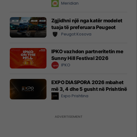
instant!
Meridian
Zgjidhni një nga katër modelet
tuaja të preferuara Peugeot
Peugot Kosova
IPKO vazhdon partneritetin me
Sunny Hill Festival 2026
IPKO
EXPO DIASPORA 2026 mbahet
më 3, 4 dhe 5 gusht në Prishtinë
Expo Prishtina