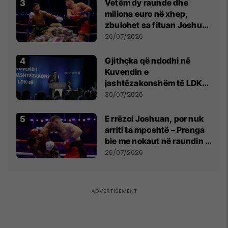
Vetëm dy raunde dhe
miliona euro në xhep,
zbulohet sa fituan Joshua
e Prenga
26/07/2026
Gjithçka që ndodhi në
Kuvendin e
jashtëzakonshëm të LDK-
së
30/07/2026
E rrëzoi Joshuan, por nuk
arriti ta mposhtë – Prenga
bie me nokaut në raundin e
dytë
26/07/2026