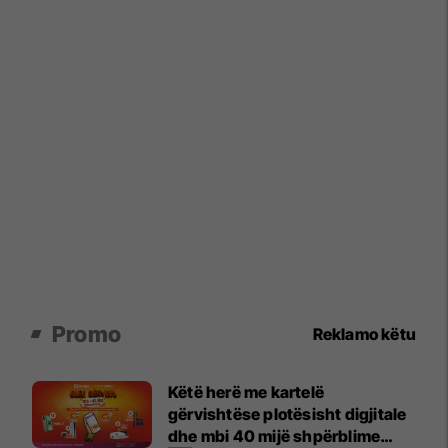
Promo
Reklamo këtu
Këtë herë me kartelë
gërvishtëse plotësisht digjitale
dhe mbi 40 mijë shpërblime