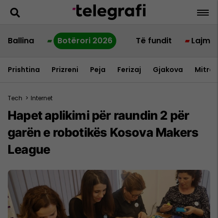
Ballina
Botërori 2026
Të fundit
Lajme
Prishtina
Prizreni
Peja
Ferizaj
Gjakova
Mitrov
Tech
>
Internet
Hapet aplikimi për raundin 2 për
garën e robotikës Kosova Makers
League