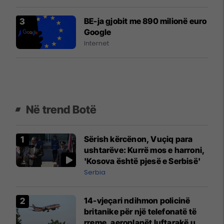
BE-ja gjobit me 890 milionë euro
Google
Internet
Në trend Botë
Sërish kërcënon, Vuçiq para
ushtarëve: Kurrë mos e harroni,
'Kosova është pjesë e Serbisë'
Serbia
14-vjeçari ndihmon policinë
britanike për një telefonatë të
rreme, aeroplanët luftarakë u