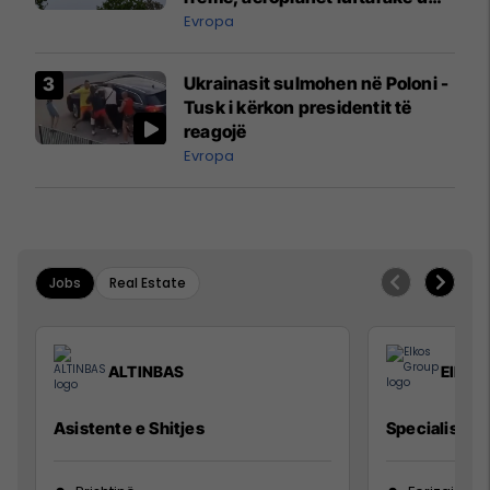
ngritën në ajër për të
Evropa
interceptuar fluturaken e Qatar
Airways që po shkonte drejt
Ukrainasit sulmohen në Poloni -
Mançesterit
Tusk i kërkon presidentit të
reagojë
Evropa
Jobs
Real Estate
ALTINBAS
Elkos
Asistente e Shitjes
Specialist Mi