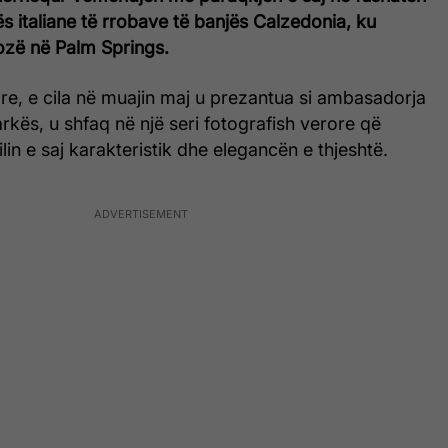
s italiane të rrobave të banjës Calzedonia, ku
ozë në Palm Springs.
re, e cila në muajin maj u prezantua si ambasadorja
arkës, u shfaq në një seri fotografish verore që
ilin e saj karakteristik dhe elegancën e thjeshtë.