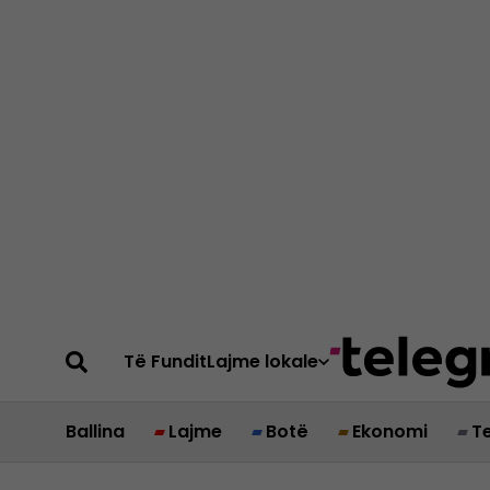
Të Fundit
Lajme lokale
Ballina
Lajme
Botë
Ekonomi
T