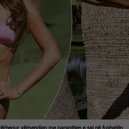
tërhequr vëmendjen me paraqitjen e saj në fushatën