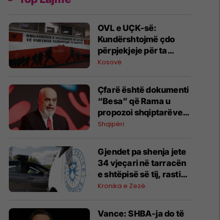
OVL e UÇK-së:
Kundërshtojmë çdo
përpjekjeje për ta
mbajtur Kosovën peng
Kosovë
të llogarive partiake të
Albin Kurtit
Çfarë është dokumenti
“Besa” që Rama u
propozoi shqiptarëve?
Kryeministri e
Shqipëri
shpjegon me katër fjalë
Gjendet pa shenja jete
34 vjeçari në tarracën
e shtëpisë së tij, rasti
po hetohet
Kronika e Zezë
Vance: SHBA-ja do të