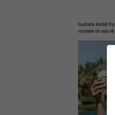
Fushata është fr
modele të reja të