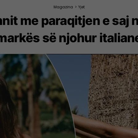
Magazina
>
Yjet
nit me paraqitjen e saj n
markës së njohur italian