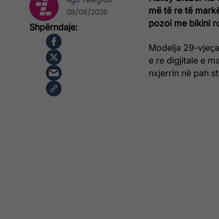
Nga
Telegrafi
më të re të markë
08/06/2026
pozoi me bikini r
Modelja 29-vjeça
e re digjitale e m
nxjerrin në pah st