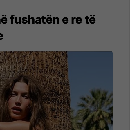
ë fushatën e re të
e