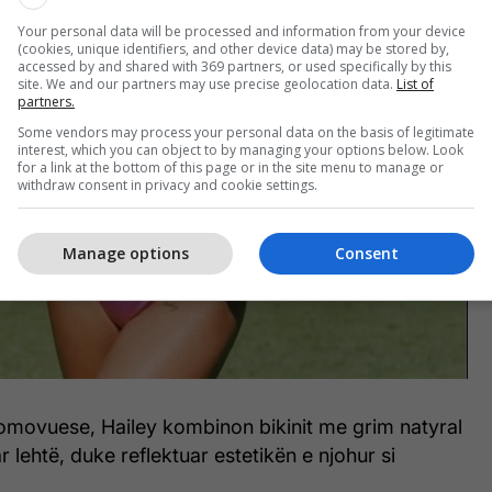
Your personal data will be processed and information from your device
(cookies, unique identifiers, and other device data) may be stored by,
accessed by and shared with 369 partners, or used specifically by this
site. We and our partners may use precise geolocation data.
List of
partners.
Some vendors may process your personal data on the basis of legitimate
interest, which you can object to by managing your options below. Look
for a link at the bottom of this page or in the site menu to manage or
withdraw consent in privacy and cookie settings.
Manage options
Consent
romovuese, Hailey kombinon bikinit me grim natyral
ar lehtë, duke reflektuar estetikën e njohur si