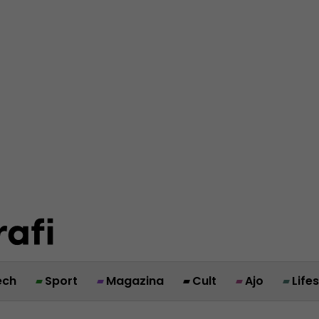
ech
Sport
Magazina
Cult
Ajo
Life