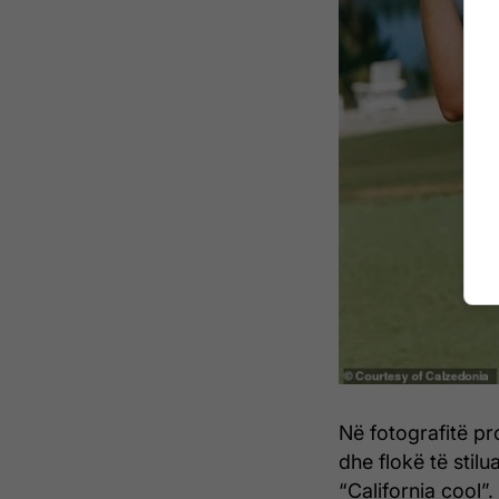
Në fotografitë p
dhe flokë të stilu
“California cool”.