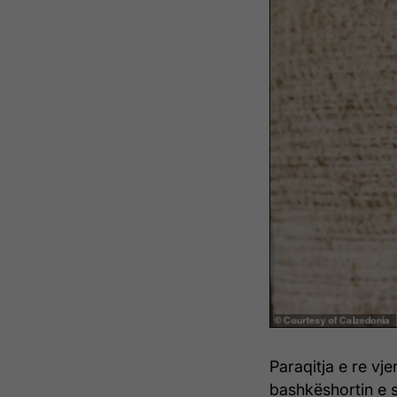
Paraqitja e re vje
bashkëshortin e s