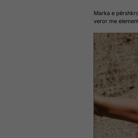
Marka e përshkro
veror me element