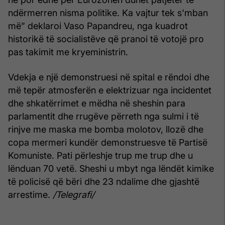
ndërmerren nisma politike. Ka vajtur tek s'mban
më” deklaroi Vaso Papandreu, nga kuadrot
historikë të socialistëve që pranoi të votojë pro
pas takimit me kryeministrin.
Vdekja e një demonstruesi në spital e rëndoi dhe
më tepër atmosferën e elektrizuar nga incidentet
dhe shkatërrimet e mëdha në sheshin para
parlamentit dhe rrugëve përreth nga sulmi i të
rinjve me maska me bomba molotov, llozë dhe
copa mermeri kundër demonstruesve të Partisë
Komuniste. Pati përleshje trup me trup dhe u
lënduan 70 vetë. Sheshi u mbyt nga lëndët kimike
të policisë që bëri dhe 23 ndalime dhe gjashtë
arrestime.
/Telegrafi/