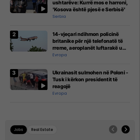
ushtarëve: Kurrë mos e harroni,
'Kosova është pjesë e Serbisë'
Serbia
14-vjeçari ndihmon policinë
britanike për një telefonatë të
rreme, aeroplanët luftarakë u
ngritën në ajër për të
Evropa
interceptuar fluturaken e Qatar
Airways që po shkonte drejt
Ukrainasit sulmohen në Poloni -
Mançesterit
Tusk i kërkon presidentit të
reagojë
Evropa
Jobs
Real Estate