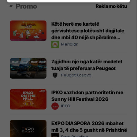
Promo
Reklamo këtu
Këtë herë me kartelë
gërvishtëse plotësisht digjitale
dhe mbi 40 mijë shpërblime
instant!
Meridian
Zgjidhni një nga katër modelet
tuaja të preferuara Peugeot
Peugot Kosova
IPKO vazhdon partneritetin me
Sunny Hill Festival 2026
IPKO
EXPO DIASPORA 2026 mbahet
më 3, 4 dhe 5 gusht në Prishtinë
Expo Prishtina