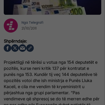
Nga
Telegrafi
21/10/2011
Projektligji në tërësi u votua nga 154 deputetët e
pozitës, kurse neni kritik 137 për kontratat e
punës nga 153. Kundër tij veç 144 deputetëve të
opozitës votoi dhe ish ministrja e Punës Lluka
Kaceli, e cila me vendim të kryeministrit u
përjashtua nga grupi parlamentar. “Pas
vendimeve që shpresoj se do të merren edhe për
ne por edhe për Eurozonën duhet patjetër të