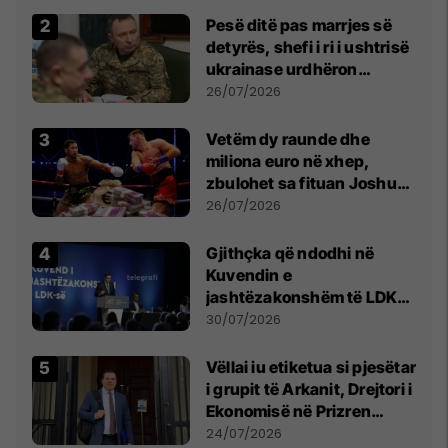
Pesë ditë pas marrjes së
detyrës, shefi i ri i ushtrisë
ukrainase urdhëron
kontroll të madh
26/07/2026
Vetëm dy raunde dhe
miliona euro në xhep,
zbulohet sa fituan Joshua
e Prenga
26/07/2026
Gjithçka që ndodhi në
Kuvendin e
jashtëzakonshëm të LDK-
së
30/07/2026
Vëllai iu etiketua si pjesëtar
i grupit të Arkanit, Drejtori i
Ekonomisë në Prizren
mohon pretendimet
24/07/2026