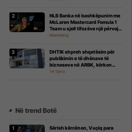
NLB Banka në bashkëpunim me
McLaren Mastercard Fomula 1
Team u sjell tifozëve një përvojë
të paharrueshme
Marketing
DHTIK shpreh shqetësim për
publikimin e të dhënave të
bizneseve në ARBK, kërkon
ndërhyrje urgjente të
Të Tjera
institucioneve
Në trend Botë
Sërish kërcënon, Vuçiq para