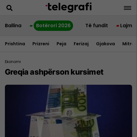
Ballina
Botërori 2026
Të fundit
Lajme
Prishtina
Prizreni
Peja
Ferizaj
Gjakova
Mitrov
Ekonomi
Greqia ashpërson kursimet