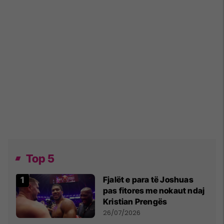
Top 5
Fjalët e para të Joshuas
pas fitores me nokaut ndaj
Kristian Prengës
26/07/2026