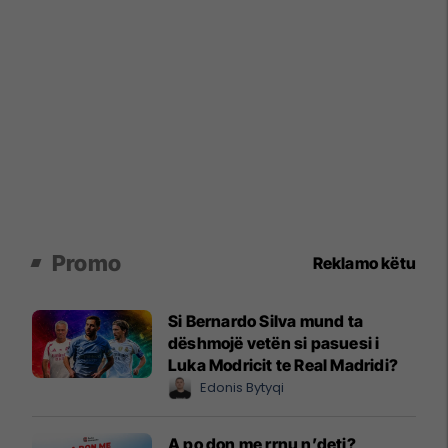
Promo
Reklamo këtu
Si Bernardo Silva mund ta
dëshmojë vetën si pasuesi i
Luka Modricit te Real Madridi?
Edonis Bytyqi
A po don me rrnu n’deti?