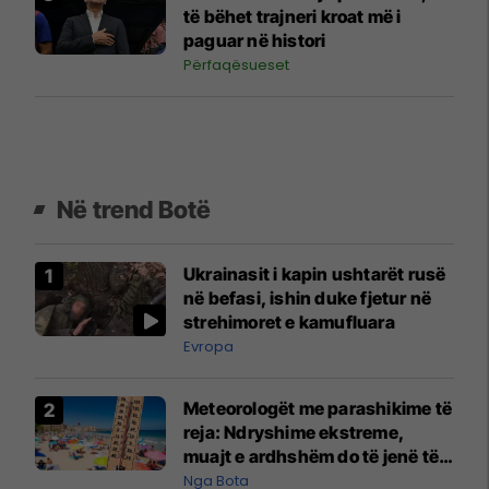
të bëhet trajneri kroat më i
paguar në histori
Përfaqësueset
Në trend Botë
Ukrainasit i kapin ushtarët rusë
në befasi, ishin duke fjetur në
strehimoret e kamufluara
Evropa
Meteorologët me parashikime të
reja: Ndryshime ekstreme,
muajt e ardhshëm do të jenë të
pazakontë
Nga Bota