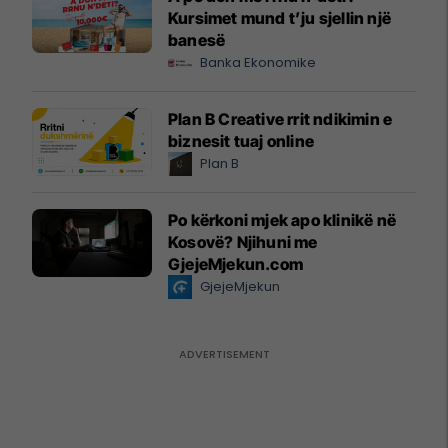
Kursimet mund t’ju sjellin një
banesë
Banka Ekonomike
Plan B Creative rrit ndikimin e
biznesit tuaj online
Plan B
Po kërkoni mjek apo klinikë në
Kosovë? Njihuni me
GjejeMjekun.com
GjejeMjekun