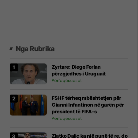
Nga Rubrika
Zyrtare: Diego Forlan
përzgjedhës i Uruguait
Përfaqësueset
FSHF tërheq mbështetjen për
Gianni Infantinon në garën për
president të FIFA-s
Përfaqësueset
Zlatko Dalic ka një punë të re, do