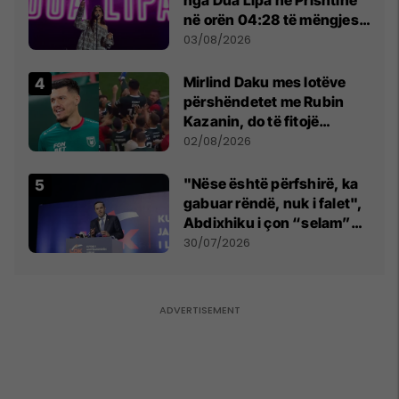
nga Dua Lipa në Prishtinë
në orën 04:28 të mëngjesit
- dhe bota digjitale serbe
03/08/2026
shpall gjendjen e luftës
Mirlind Daku mes lotëve
përshëndetet me Rubin
Kazanin, do të fitojë
miliona te Spartak Moska
02/08/2026
"Nëse është përfshirë, ka
gabuar rëndë, nuk i falet",
Abdixhiku i çon “selam”
Përparim Ramës
30/07/2026