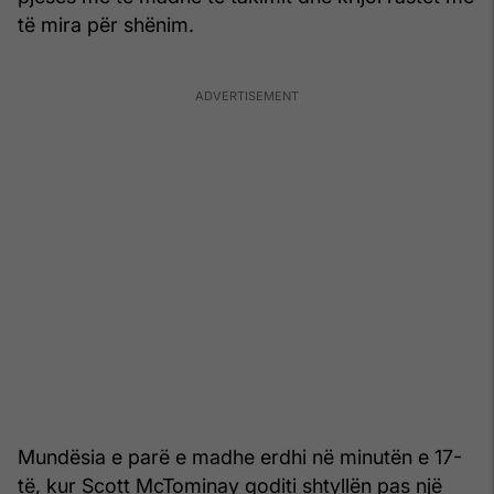
të mira për shënim.
Mundësia e parë e madhe erdhi në minutën e 17-
të, kur Scott McTominay goditi shtyllën pas një