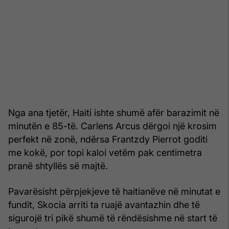
Nga ana tjetër, Haiti ishte shumë afër barazimit në
minutën e 85-të. Carlens Arcus dërgoi një krosim
perfekt në zonë, ndërsa Frantzdy Pierrot goditi
me kokë, por topi kaloi vetëm pak centimetra
pranë shtyllës së majtë.
Pavarësisht përpjekjeve të haitianëve në minutat e
fundit, Skocia arriti ta ruajë avantazhin dhe të
sigurojë tri pikë shumë të rëndësishme në start të