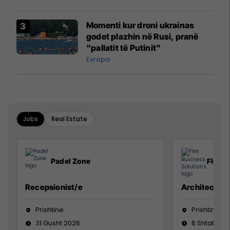
Momenti kur droni ukrainas
godet plazhin në Rusi, pranë
"pallatit të Putinit"
Evropa
Jobs
Real Estate
Padel Zone
Flex B
Recepsionist/e
Architect
Prishtine
Prishtinë
31 Gusht 2026
6 Shtator 2