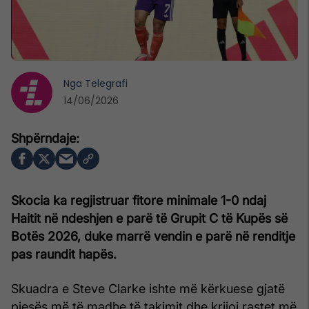
Nga
Telegrafi
14/06/2026
Skocia ka regjistruar fitore minimale 1-0 ndaj
Haitit në ndeshjen e parë të Grupit C të Kupës së
Botës 2026, duke marrë vendin e parë në renditje
pas raundit hapës.
Skuadra e Steve Clarke ishte më kërkuese gjatë
pjesës më të madhe të takimit dhe krijoi rastet më