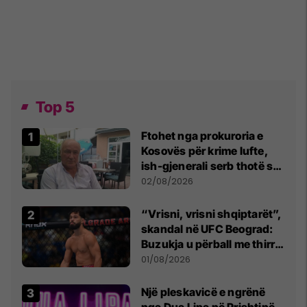
Top 5
Ftohet nga prokuroria e
Kosovës për krime lufte,
ish-gjenerali serb thotë se
dikush e tradhtoi në
02/08/2026
Beograd
“Vrisni, vrisni shqiptarët”,
skandal në UFC Beograd:
Buzukja u përball me thirrje
anti-shqiptare nga
01/08/2026
tribunat
Një pleskavicë e ngrënë