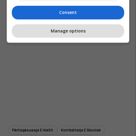
Consent
Manage options
Përfaqësuesja E Haitit
Kombëtarja E Skocisë