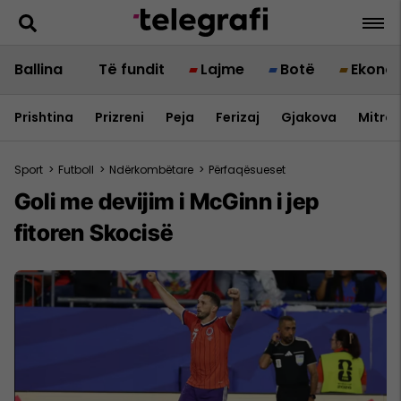
Ballina
Të fundit
Lajme
Botë
Ekono
Prishtina
Prizreni
Peja
Ferizaj
Gjakova
Mitrov
Sport
>
Futboll
>
Ndërkombëtare
>
Përfaqësueset
Goli me devijim i McGinn i jep
fitoren Skocisë