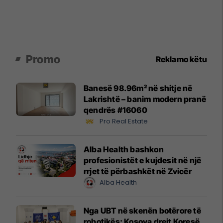
Promo
Reklamo këtu
Banesë 98.96m² në shitje në
Lakrishtë – banim modern pranë
qendrës #16060
Pro Real Estate
Alba Health bashkon
profesionistët e kujdesit në një
rrjet të përbashkët në Zvicër
Alba Health
Nga UBT në skenën botërore të
robotikës: Kosova drejt Koresë