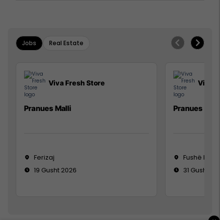
Jobs
Real Estate
Viva Fresh Store
Viva F
Pranues Malli
Pranues mall
Ferizaj
Fushë Koso
19 Gusht 2026
31 Gusht 20