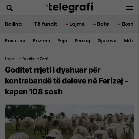
Ballina
Të fundit
Lajme
Botë
Ekono
Prishtina
Prizreni
Peja
Ferizaj
Gjakova
Mitrov
Lajme
>
Kronika e Zezë
Goditet rrjeti i dyshuar për
kontrabandë të deleve në Ferizaj -
kapen 108 sosh