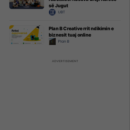
së Jugut
UBT
Plan B Creative rrit ndikimin e
biznesit tuaj online
Plan B