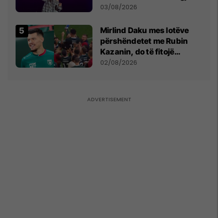
- dhe bota digjitale serbe
03/08/2026
shpall gjendjen e luftës
Mirlind Daku mes lotëve
përshëndetet me Rubin
Kazanin, do të fitojë
miliona te Spartak Moska
02/08/2026