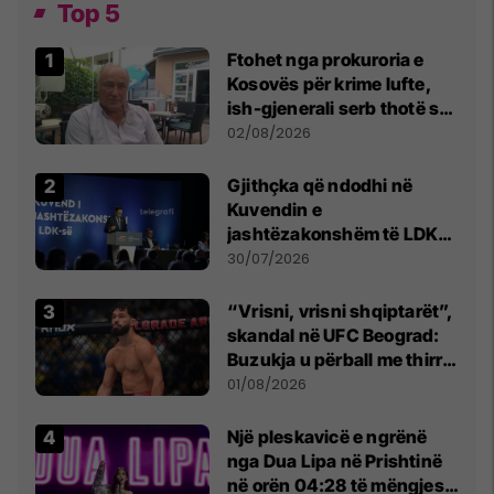
Top 5
Ftohet nga prokuroria e
Kosovës për krime lufte,
ish-gjenerali serb thotë se
dikush e tradhtoi në
02/08/2026
Beograd
Gjithçka që ndodhi në
Kuvendin e
jashtëzakonshëm të LDK-
së
30/07/2026
“Vrisni, vrisni shqiptarët”,
skandal në UFC Beograd:
Buzukja u përball me thirrje
anti-shqiptare nga
01/08/2026
tribunat
Një pleskavicë e ngrënë
nga Dua Lipa në Prishtinë
në orën 04:28 të mëngjesit