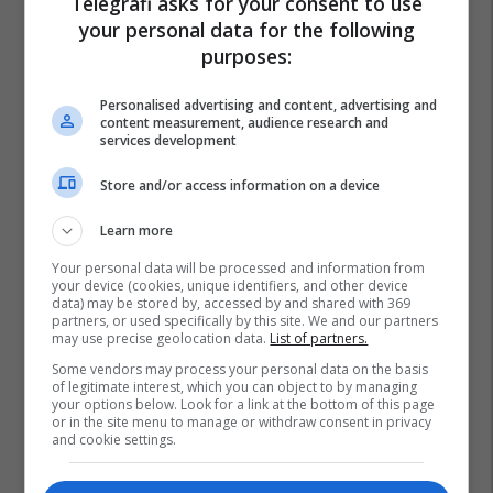
Telegrafi asks for your consent to use
your personal data for the following
purposes:
Personalised advertising and content, advertising and
content measurement, audience research and
services development
Store and/or access information on a device
Learn more
Your personal data will be processed and information from
your device (cookies, unique identifiers, and other device
data) may be stored by, accessed by and shared with 369
partners, or used specifically by this site. We and our partners
may use precise geolocation data.
List of partners.
Policia E Kosovës
Delet
Some vendors may process your personal data on the basis
of legitimate interest, which you can object to by managing
your options below. Look for a link at the bottom of this page
or in the site menu to manage or withdraw consent in privacy
and cookie settings.