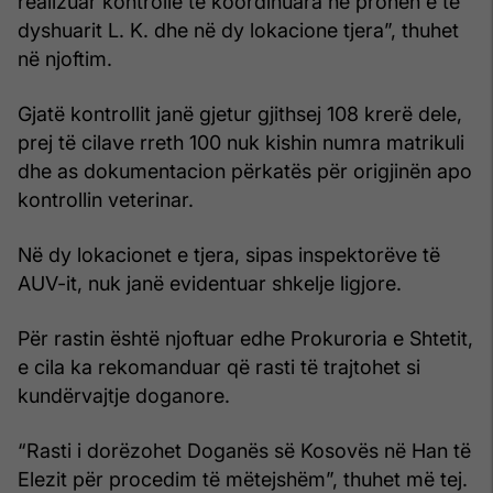
realizuar kontrolle të koordinuara në pronën e të
dyshuarit L. K. dhe në dy lokacione tjera”, thuhet
në njoftim.
Gjatë kontrollit janë gjetur gjithsej 108 krerë dele,
prej të cilave rreth 100 nuk kishin numra matrikuli
dhe as dokumentacion përkatës për origjinën apo
kontrollin veterinar.
Në dy lokacionet e tjera, sipas inspektorëve të
AUV-it, nuk janë evidentuar shkelje ligjore.
Për rastin është njoftuar edhe Prokuroria e Shtetit,
e cila ka rekomanduar që rasti të trajtohet si
kundërvajtje doganore.
“Rasti i dorëzohet Doganës së Kosovës në Han të
Elezit për procedim të mëtejshëm”, thuhet më tej.