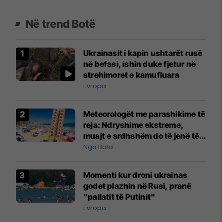
Në trend Botë
Ukrainasit i kapin ushtarët rusë
në befasi, ishin duke fjetur në
strehimoret e kamufluara
Evropa
Meteorologët me parashikime të
reja: Ndryshime ekstreme,
muajt e ardhshëm do të jenë të
pazakontë
Nga Bota
Momenti kur droni ukrainas
godet plazhin në Rusi, pranë
"pallatit të Putinit"
Evropa