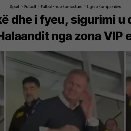
Sport
>
Futboll
>
Futboll-nderkombetare
>
Liga e Kampionëve
ikë dhe i fyeu, sigurimi u
Halaandit nga zona VIP e