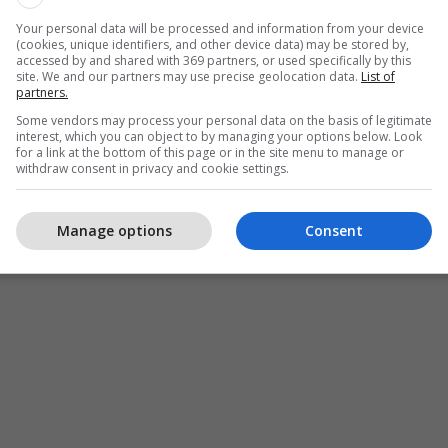
Your personal data will be processed and information from your device
hja u nxeh pak në tribuna, me pamjet që tregonin
(cookies, unique identifiers, and other device data) may be stored by,
accessed by and shared with 369 partners, or used specifically by this
e u futur në sherr me mbështetësit e Real Madridit.
site. We and our partners may use precise geolocation data.
List of
partners.
 të Cityt merr pjesë në çdo ndeshje në të cilën luan
Some vendors may process your personal data on the basis of legitimate
interest, which you can object to by managing your options below. Look
e në zonën VIP në Bernabeu, të cilët ishin të lidhur
for a link at the bottom of this page or in the site menu to manage or
ezin më parë dhe vazhdojnë të jenë.
withdraw consent in privacy and cookie settings.
ërndara në rrjetet sociale tregojnë atë duke i nxitur
Manage options
Consent
ë ulur poshtë tij, përpara se sigurimi të ndërhynte