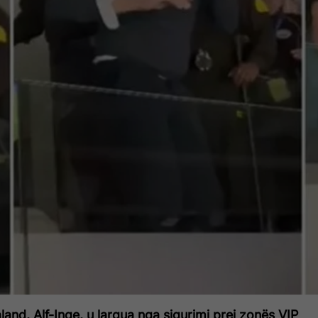
aland, Alf-Inge, u largua nga sigurimi prej zonës VIP