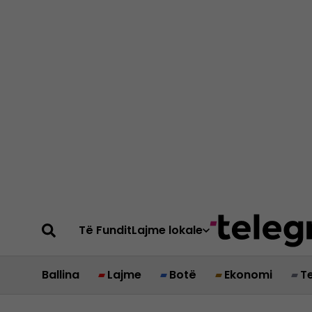
Të Fundit
Lajme lokale
Ballina
Lajme
Botë
Ekonomi
T