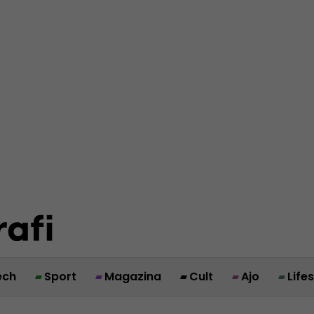
ech
Sport
Magazina
Cult
Ajo
Life