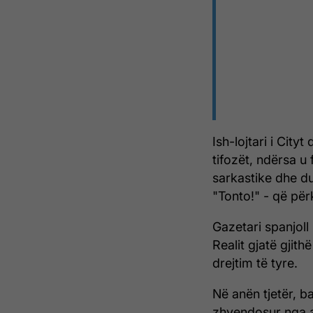
Ish-lojtari i Cityt
tifozët, ndërsa 
sarkastike dhe du
"Tonto!" - që përk
Gazetari spanjoll 
Realit gjatë gjit
drejtim të tyre.
Në anën tjetër, b
zhvendosur nga a