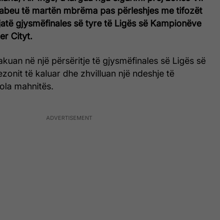
abeu të martën mbrëma pas përleshjes me tifozët
jatë gjysmëfinales së tyre të Ligës së Kampionëve
r Cityt.
takuan në një përsëritje të gjysmëfinales së Ligës së
onit të kaluar dhe zhvilluan një ndeshje të
ola mahnitës.