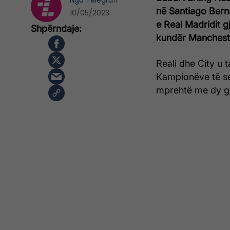
Nga
Telegrafi
në Santiago Bern
10/05/2023
e Real Madridit g
kundër Mancheste
Reali dhe City u 
Kampionëve të sez
mprehtë me dy g