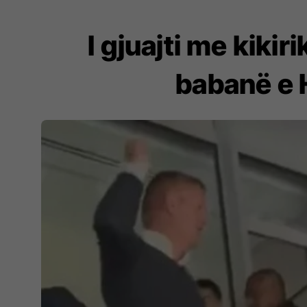
I gjuajti me kikir
babanë e 