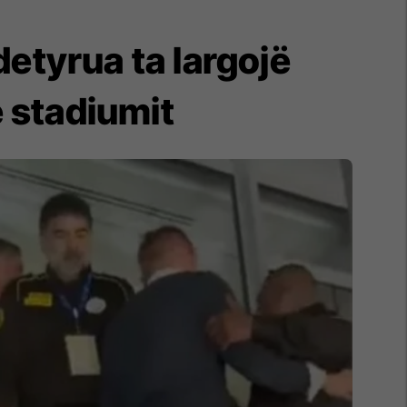
 detyrua ta largojë
 stadiumit