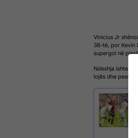
Vinicius Jr shëno
36-të, por Kevin 
supergol në pjesë
Ndeshja ishte e 
lojës dhe pesë ka