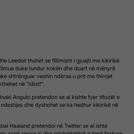
 dhe Leedsit thuhet se fillimisht i gjuajti me kikirikë
u filmua duke tundur kokën dhe duart në mënyrë
ke shtrënguar veshin ndërsa u prit me thirrjet
thehet në "idiot!".
Inaki Angulo pretendon se ai kishte fyer tifozët e
hë ndeshjes dhe dyshohet se ka hedhur kikirikë në
abai Haaland pretendoi në Twitter se ai ishte
jo zonë sepse ai dhe mbështetësit e tjerë festuan