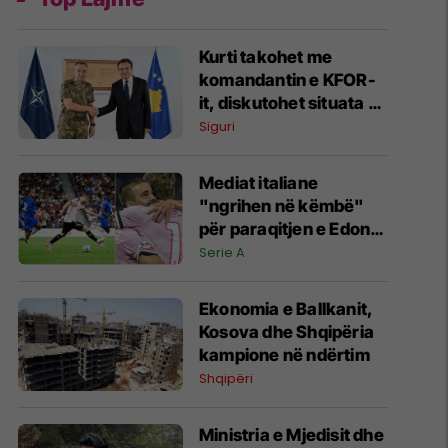
Kurti takohet me
komandantin e KFOR-
it, diskutohet situata e
sigurisë në Kosovë dhe
Siguri
rajon
Mediat italiane
"ngrihen në këmbë"
për paraqitjen e Edon
Zhegrovës ndaj
Serie A
Chelseat
Ekonomia e Ballkanit,
Kosova dhe Shqipëria
kampione në ndërtim
Shqipëri
Ministria e Mjedisit dhe