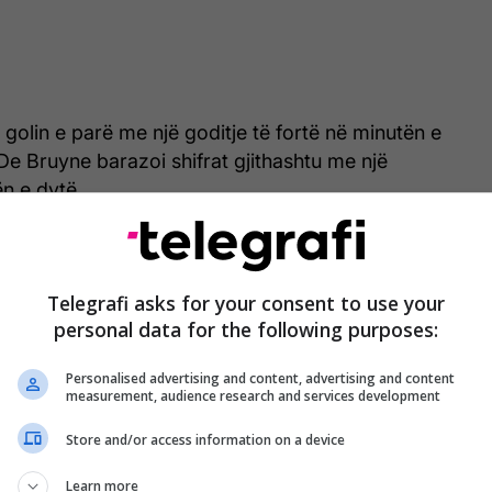
i golin e parë me një goditje të fortë në minutën e
De Bruyne barazoi shifrat gjithashtu me një
n e dytë.
fortë në fushë, me disa shpërthime që ndodhën gjatë
rtonë të verdhë të treguar.
Telegrafi asks for your consent to use your
personal data for the following purposes:
Haaland pati prekje të topit më pak
Personalised advertising and content, advertising and content
measurement, audience research and services development
se portierët, pamjet tregojnë se
Rudiger ishte arsyeja e ‘zhdukjes’
Store and/or access information on a device
së norvegjezit
Learn more