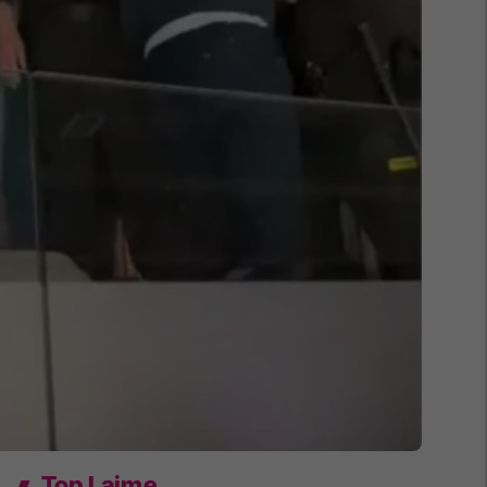
Top Lajme