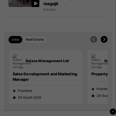
reagojë
Evropa
Jobs
Real Estate
Solace Management Ltd
Solac
Sales Development and Marketing
Property Ma
Manager
Prishtinë
Prishtinë
29 Gusht 2
29 Gusht 2026
×