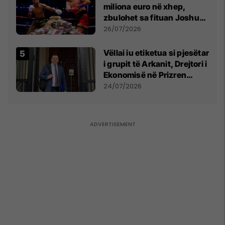
miliona euro në xhep,
zbulohet sa fituan Joshua
e Prenga
26/07/2026
Vëllai iu etiketua si pjesëtar
i grupit të Arkanit, Drejtori i
Ekonomisë në Prizren
mohon pretendimet
24/07/2026