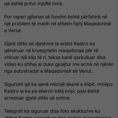
që është pritur mjaftë mirë.
Por reperi gjilanas së fundmi është përfshirë në
një problem të madh në shtetin fqinj Maqedoninë
e Veriut.
Gjatë ditës së djeshme (e enjte) Kastro ka
qëndruar në kryeqytetin maqedonas për të
xhiruar një klip të ri, teksa kanë qarkulluar disa
video ku shihej ai duke gjuajtur me armë në njërën
nga autostradat e Maqedonisë së Veriut.
Sigurisht që ka qenë ndonjë skenë e klipit, mirëpo
Kastro ia ka pa sherrin këtij kripi, pasi është
arrestuar gjatë ditës së sotme.
Telegrafi ka siguruar disa foto ekskluzive ku
shihet Kastro i arrestuar nga policia maqedonase.