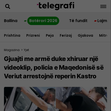
Ballina
Botërori 2026
Të fundit
Lajme
Prishtina
Prizreni
Peja
Ferizaj
Gjakova
Mitrov
Magazina
>
Yjet
Gjuajti me armë duke xhiruar një
videoklip, policia e Maqedonisë së
Veriut arrestojnë reperin Kastro