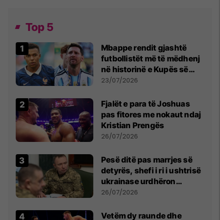
Top 5
Mbappe rendit gjashtë
futbollistët më të mëdhenj
në historinë e Kupës së
Botës, Messi mbetet i dyti
23/07/2026
Fjalët e para të Joshuas
pas fitores me nokaut ndaj
Kristian Prengës
26/07/2026
Pesë ditë pas marrjes së
detyrës, shefi i ri i ushtrisë
ukrainase urdhëron
kontroll të madh
26/07/2026
Vetëm dy raunde dhe