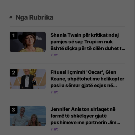
Nga Rubrika
Shania Twain për kritikat ndaj
pamjes së saj: Trupi im nuk
është diçka për të cilën duhet të
turpërohem
Yjet
Fituesi i çmimit 'Oscar', Glen
Keane, shpëtohet me helikopter
pasi u sëmur gjatë ecjes në
natyrë: Ishte si një teh thike
Yjet
Jennifer Aniston shfaqet në
formë të shkëlqyer gjatë
pushimeve me partnerin Jim
Curtis
Yjet