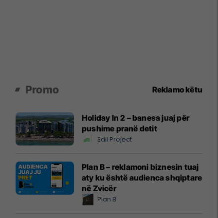
Promo
Reklamo këtu
Holiday In 2 – banesa juaj për
pushime pranë detit
Edil Project
Plan B – reklamoni biznesin tuaj
aty ku është audienca shqiptare
në Zvicër
Plan B