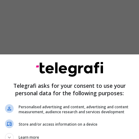
lim të këngës, disa thirrje nga publiku u dëgjuan
im.
ESTINE CHANTS DURING ISRAEL‘S EUROVISION
Telegrafi asks for your consent to use your
ANCE
#Eurovision
#Eurovision2026
#ESC2026
personal data for the following purposes:
r.com/PwXikiEzfP
🇪🇫🇮🇩🇰🇷🇴🇧🇬 (@Krm_H67)
May 12, 2026
Personalised advertising and content, advertising and content
measurement, audience research and services development
a komentues e vlerësuan personin që bërtiti
Store and/or access information on a device
ënë se arriti të depërtojë edhe në
live
.
Learn more