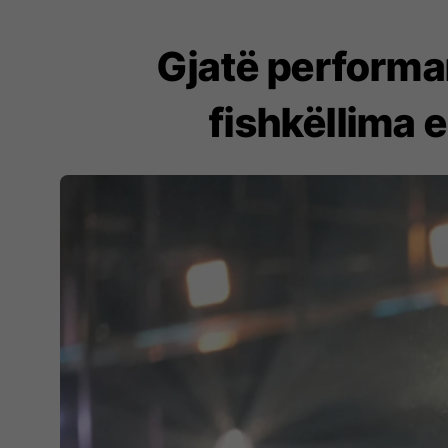
Gjatë performan
fishkëllima e