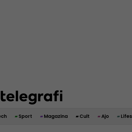
ech
Sport
Magazina
Cult
Ajo
Life