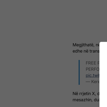
Megjithatë, në fil
edhe në transmet
FREE PAL
PERFORM
pic.twitte
— Kerem 
Në rrjetin X, dis
mesazhin, duke th