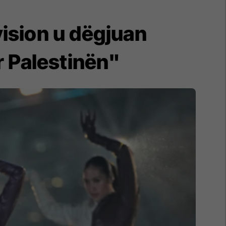
vision u dëgjuan
ër Palestinën"