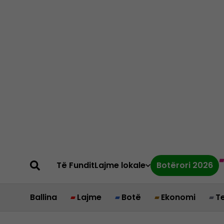
Të Fundit
Lajme lokale
Botërori 2026
Ballina
Lajme
Botë
Ekonomi
T