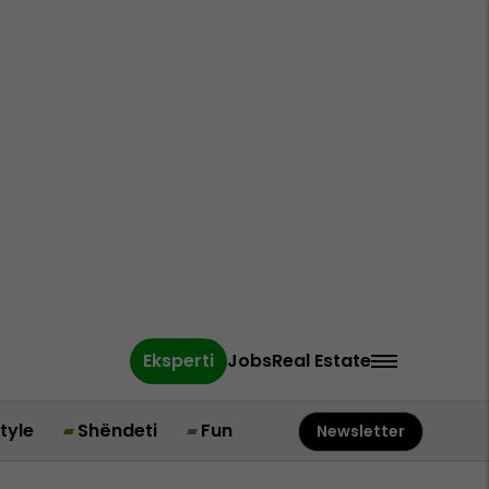
Eksperti
Jobs
Real Estate
style
Shëndeti
Fun
Newsletter