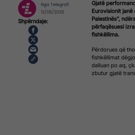
Gjatë performancë
Nga
Telegrafi
Eurovisionit janë 
13/05/2026
Palestinës”, ndër
përfaqësuesi izra
fishkëllima.
Përdorues që tho
fishkëllimat dëgj
dalluan po aq, ç
zbutur gjatë tran