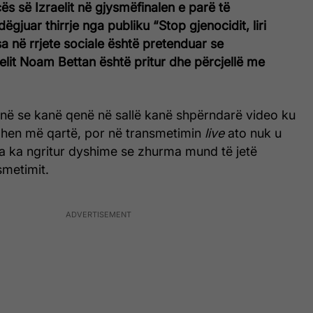
s së Izraelit në gjysmëfinalen e parë të
dëgjuar thirrje nga publiku “Stop gjenocidit, liri
sa në rrjete sociale është pretenduar se
elit Noam Bettan është pritur dhe përcjellë me
në se kanë qenë në sallë kanë shpërndarë video ku
ohen më qartë, por në transmetimin
live
ato nuk u
ka ka ngritur dyshime se zhurma mund të jetë
smetimit.