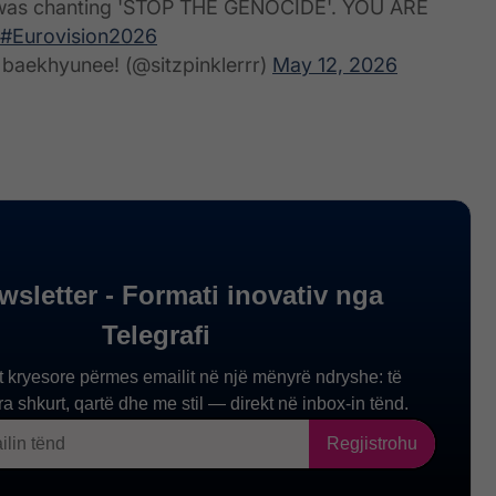
as chanting 'STOP THE GENOCIDE'. YOU ARE
#Eurovision2026
 baekhyunee! (@sitzpinklerrr)
May 12, 2026