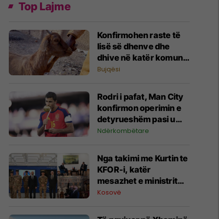
Top Lajme
Konfirmohen raste të
lisë së dhenve dhe
dhive në katër komuna
- AUV me apel urgjent
Bujqësi
për fermerët
Rodri i pafat, Man City
konfirmon operimin e
detyrueshëm pasi u
zgjodh lojtari më i mirë
Ndërkombëtare
në Kupën e Botës
Nga takimi me Kurtin te
KFOR-i, katër
mesazhet e ministrit
francez nga vizita në
Kosovë
Kosovë