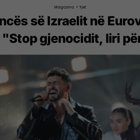
Magazina
>
Yjet
cës së Izraelit në Euro
 "Stop gjenocidit, liri p