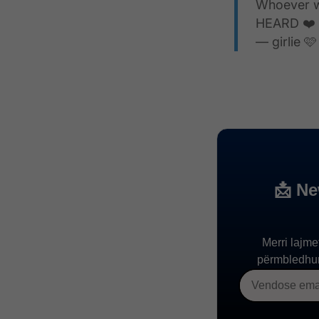
Whoever w
HEARD ❤️
— girlie 