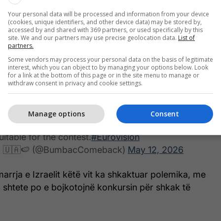
oi Izraelin me këngën “Michelle”, të interpretuar në
Your personal data will be processed and information from your device
isht dhe anglisht, ndërsa pas përfundimit të
(cookies, unique identifiers, and other device data) may be stored by,
accessed by and shared with 369 partners, or used specifically by this
ra u fokusua te mbështetësit izraelitë në publik.
site. We and our partners may use precise geolocation data.
List of
partners.
barrassing 3 minutes that was for Eurovision.
Some vendors may process your personal data on the basis of legitimate
interest, which you can object to by managing your options below. Look
for a link at the bottom of this page or in the site menu to manage or
withdraw consent in privacy and cookie settings.
oing, I heard people shouting "Palestine". And the
nce pictures they showed were Israeli fans
hey dare to show other ones).
Manage options
Consent
suitable for the contest.
#Eurovision
 - 🇺🇦🍉 (@BumbacComeback)
May 12, 2026
rrja e Izraelit këtë vit ka shkaktuar polemika, me
 shtete po e bojkotojnë konkursin për shkak të