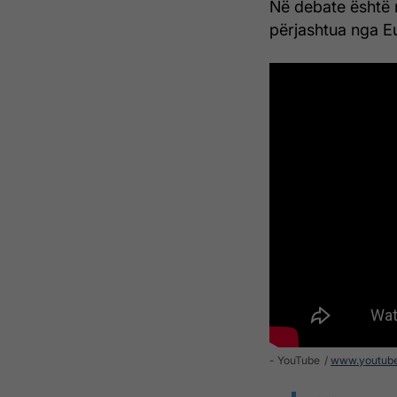
Në debate është r
përjashtua nga Eu
- YouTube
www.youtub