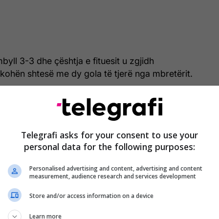
mbyll 3-3 dhe çështja e fituesit u zgjidh
kohën shtesë me dy gola të tjerë nga mbretërit.
ndeshjes u mbajt një minutë heshtje për të madhin e
 që sapo ndërroi jetë, Franz Beckenbauer. Nga
it të Riadit u dëgjuan fishkëllima nga disa prej
Telegrafi asks for your consent to use your
personal data for the following purposes:
Personalised advertising and content, advertising and content
measurement, audience research and services development
Store and/or access information on a device
Learn more