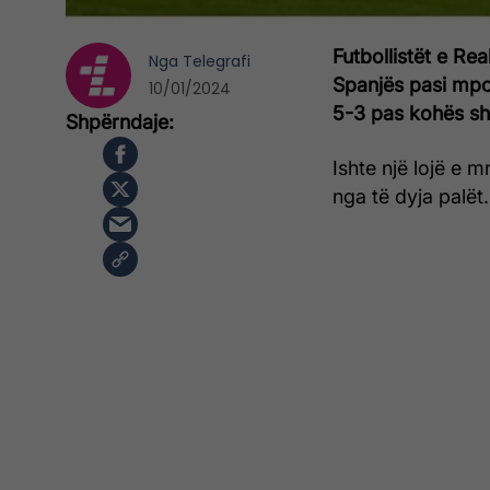
Futbollistët e Re
Nga
Telegrafi
Spanjës pasi mpos
10/01/2024
5-3 pas kohës sh
Ishte një lojë e 
nga të dyja palët.