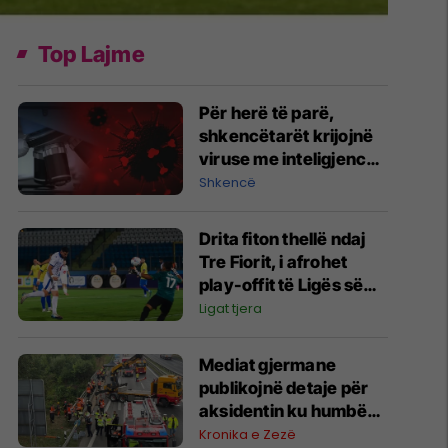
Top Lajme
Për herë të parë,
shkencëtarët krijojnë
viruse me inteligjencë
artificiale
Shkencë
Drita fiton thellë ndaj
Tre Fiorit, i afrohet
play-offit të Ligës së
Konferencës
Ligat tjera
Mediat gjermane
publikojnë detaje për
aksidentin ku humbën
jetën tre mërgimtarë
Kronika e Zezë