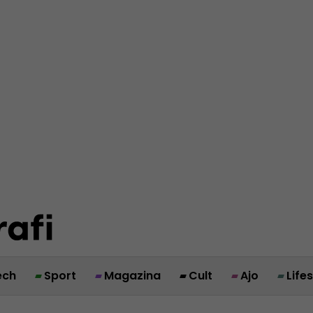
ech
Sport
Magazina
Cult
Ajo
Life