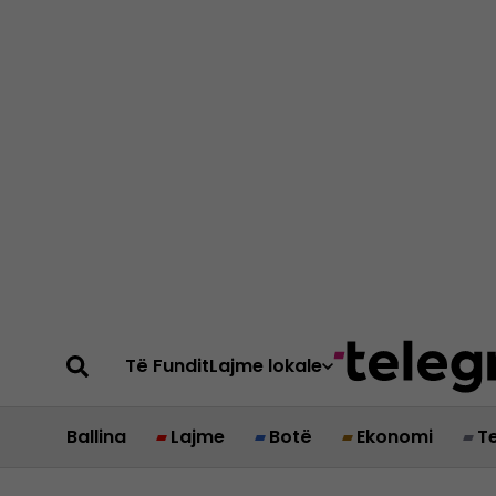
Të Fundit
Lajme lokale
Ballina
Lajme
Botë
Ekonomi
T