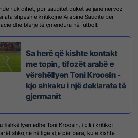
nde nuk dihet, por sauditët duket se janë nervoz
 ata shpesh e kritikojnë Arabinë Saudite për
ie dhe blerje të çmendura në futboll.
Sa herë që kishte kontakt
me topin, tifozët arabë e
vërshëllyen Toni Kroosin -
kjo shkaku i një deklarate të
gjermanit
 fishkëllyen edhe Toni Kroosin, i cili i kritikoi
arët shkojnë në ligë atje për para, ku e kishte