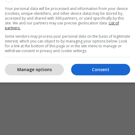
Your personal data will be processed and information from your device
(cookies, unique identifiers, and other device data) may be stored by,
accessed by and shared with 369 partners, or used specifically by this
site. We and our partners may use precise geolocation data.
List of
partners.
Some vendors may process your personal data on the basis of legitimate
interest, which you can object to by managing your options below. Look
for a link at the bottom of this page or in the site menu to manage or
withdraw consent in privacy and cookie settings.
Manage options
Consent