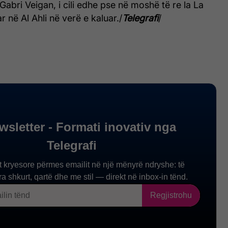
Gabri Veigan, i cili edhe pse në moshë të re la La
r në Al Ahli në verë e kaluar./
Telegrafi
/