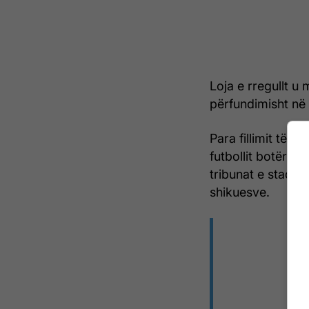
Loja e rregullt u 
përfundimisht në 
Para fillimit të 
futbollit botëror
tribunat e stadium
shikuesve.