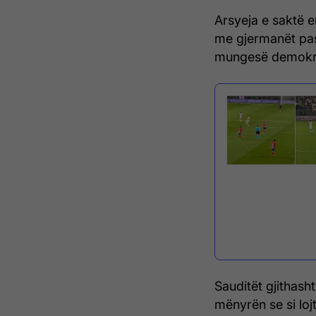
Arsyeja e saktë e
me gjermanët pasi
mungesë demokrac
Sauditët gjithashtu
mënyrën se si lojt