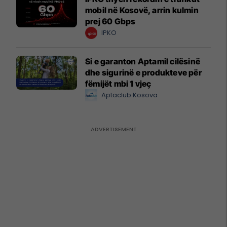
mobil në Kosovë, arrin kulmin
prej 60 Gbps
IPKO
Si e garanton Aptamil cilësinë
dhe sigurinë e produkteve për
fëmijët mbi 1 vjeç
Aptaclub Kosova