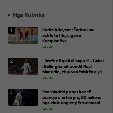
Nga Rubrika
Karim Adeyemi: Ëndrra ime
është të fitoj Ligën e
Kampionëve
La Liga
"Rrufe në qiell të hapur" – Babai
i Bellinghamit trondit Real
Madridin, zbulon dëshirën e yllit
anglez për largim
La Liga
Real Madrid po heziton të
pranojë ofertën prej 60 milionë
nga klubi anglez për sulmuesin
që nuk llogarit edhe aq shumë
La Liga