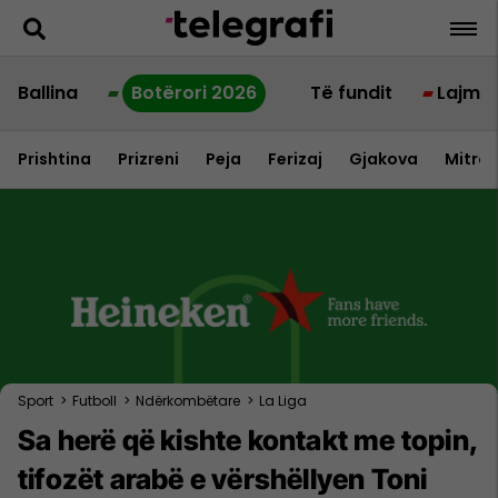
Ballina
Botërori 2026
Të fundit
Lajme
Prishtina
Prizreni
Peja
Ferizaj
Gjakova
Mitrov
Sport
>
Futboll
>
Ndërkombëtare
>
La Liga
Sa herë që kishte kontakt me topin,
tifozët arabë e vërshëllyen Toni