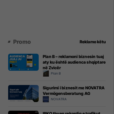
Promo
Reklamo këtu
Plan B – reklamoni biznesin tuaj
aty ku është audienca shqiptare
në Zvicër
Plan B
Sigurimi i biznesit me NOVATRA
Vermögensberatung AG
NOVATRA
IPKO thyen rekordin e trafikut