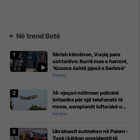
Në trend Botë
Sërish kërcënon, Vuçiq para
ushtarëve: Kurrë mos e harroni,
'Kosova është pjesë e Serbisë'
Serbia
14-vjeçari ndihmon policinë
britanike për një telefonatë të
rreme, aeroplanët luftarakë u
ngritën në ajër për të
Evropa
interceptuar fluturaken e Qatar
Airways që po shkonte drejt
Ukrainasit sulmohen në Poloni -
Mançesterit
Tusk i kërkon presidentit të