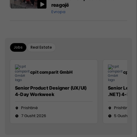
reagojë
Evropa
Jobs
Real Estate
cpit comparit GmbH
cpit 
Senior Product Designer (UX/UI)
Senior Lead 
4-Day Workweek
.NET) 4-Day
Prishtinë
Prishtinë
7 Gusht 2026
5 Gusht 20