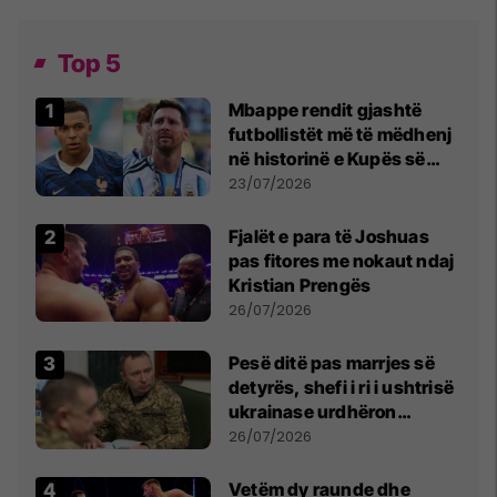
Top 5
Mbappe rendit gjashtë
futbollistët më të mëdhenj
në historinë e Kupës së
Botës, Messi mbetet i dyti
23/07/2026
Fjalët e para të Joshuas
pas fitores me nokaut ndaj
Kristian Prengës
26/07/2026
Pesë ditë pas marrjes së
detyrës, shefi i ri i ushtrisë
ukrainase urdhëron
kontroll të madh
26/07/2026
Vetëm dy raunde dhe