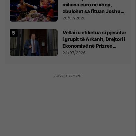
miliona euro në xhep,
zbulohet sa fituan Joshua
e Prenga
26/07/2026
Vëllai iu etiketua si pjesëtar
i grupit të Arkanit, Drejtori i
Ekonomisë në Prizren
mohon pretendimet
24/07/2026