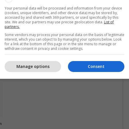
Të gjitha lajmet nga
Your personal data will be processed and information from your device
Estrada Shqiptare
(cookies, unique identifiers, and other device data) may be stored by,
accessed by and shared with 369 partners, or used specifically by this
site. We and our partners may use precise geolocation data.
List of
partners.
Some vendors may process your personal data on the basis of legitimate
ë fundit të publikuar në rrjetin social Instagram, ai
interest, which you can object to by managing your options below. Look
for a link at the bottom of this page or in the site menu to manage or
tër në dorë, teksa në mbishkrimin e saj shkruan se
withdraw consent in privacy and cookie settings.
ë shkruan mund të jetë më i mirë se stili i tij i
Manage options
Consent
m