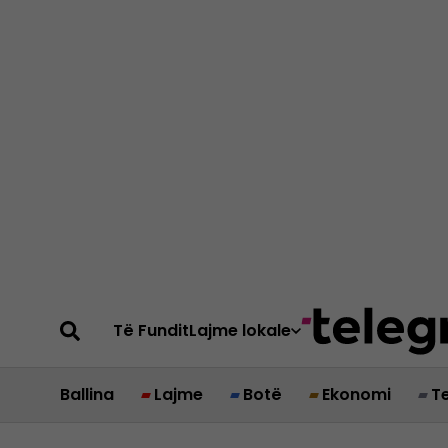
Të Fundit
Lajme lokale
Ballina
Lajme
Botë
Ekonomi
T