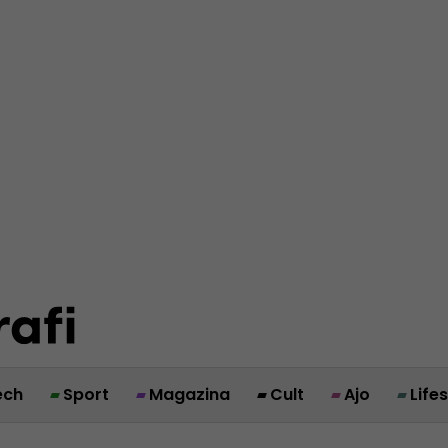
ech
Sport
Magazina
Cult
Ajo
Life