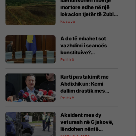
Identifikohen mbetje
mortore edhe në një
lokacion tjetër të Zubin
Potokut, Policia dhe
Kosovë
Prokuroria Speciale
japin detajet
A do të mbahet sot
vazhdimi i seancës
konstituive?
Deklarohet Kurti
Politikë
Kurti pas takimit me
Abdixhikun: Kemi
dallim drastik mes
rezultatit zgjedhor dhe
Politikë
kërkesave të LDK-së
Aksident mes dy
veturash në Gjakovë,
lëndohen nëntë