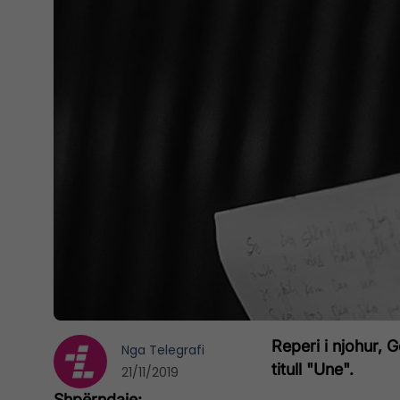
Reperi i njohur, G
Nga
Telegrafi
titull "Une".
21/11/2019