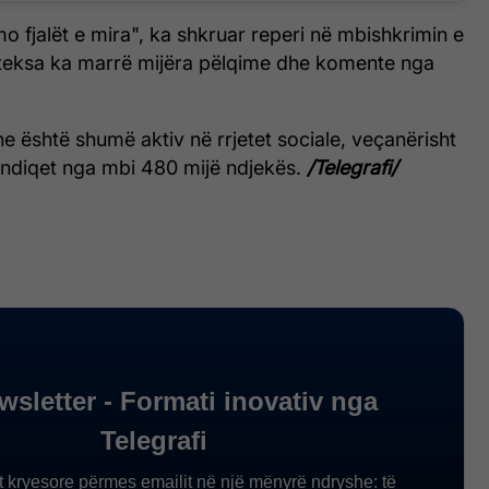
mo fjalët e mira", ka shkruar reperi në mbishkrimin e
, teksa ka marrë mijëra pëlqime dhe komente nga
e është shumë aktiv në rrjetet sociale, veçanërisht
 ndiqet nga mbi 480 mijë ndjekës.
/Telegrafi/