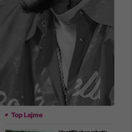
Top Lajme