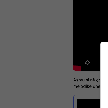
Ashtu si në çdo kë
melodike dhe teks