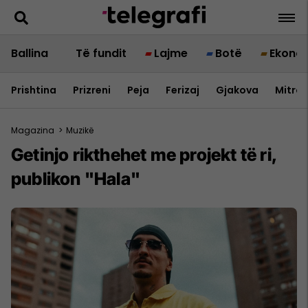
Ballina
Të fundit
Lajme
Botë
Ekono
Prishtina
Prizreni
Peja
Ferizaj
Gjakova
Mitrov
Magazina
>
Muzikë
Getinjo rikthehet me projekt të ri,
publikon "Hala"