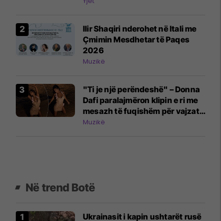
Yjet
Ilir Shaqiri nderohet në Itali me
Çmimin Mesdhetar të Paqes
2026
Muzikë
"Ti je një perëndeshë" – Donna
Dafi paralajmëron klipin e ri me
mesazh të fuqishëm për vajzat
dhe gratë
Muzikë
Në trend Botë
Ukrainasit i kapin ushtarët rusë