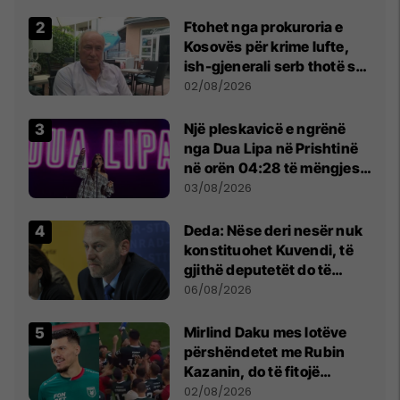
Ftohet nga prokuroria e
Kosovës për krime lufte,
ish-gjenerali serb thotë se
dikush e tradhtoi në
02/08/2026
Beograd
Një pleskavicë e ngrënë
nga Dua Lipa në Prishtinë
në orën 04:28 të mëngjesit
- dhe bota digjitale serbe
03/08/2026
shpall gjendjen e luftës
Deda: Nëse deri nesër nuk
konstituohet Kuvendi, të
gjithë deputetët do të
bëjnë shkelje të rëndë
06/08/2026
kushtetuese
Mirlind Daku mes lotëve
përshëndetet me Rubin
Kazanin, do të fitojë
miliona te Spartak Moska
02/08/2026