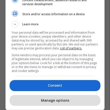
content measurement, audience research and
services development
Store and/or access information on a device
Learn more
Your personal data will be processed and information from
your device (cookies, unique identifiers, and other device
Estrada Shqiptare
Getinjo
data) may be stored by, accessed by and shared with 369
partners, or used specifically by this site. We and our partners
may use precise geolocation data.
List of partners.
Some vendors may process your personal data on the basis
of legitimate interest, which you can object to by managing
your options below. Look for a link at the bottom of this page
or in the site menu to manage or withdraw consent in privacy
and cookie settings.
Consent
Manage options