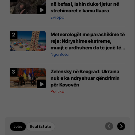
në befasi, ishin duke fjetur në
strehimoret e kamufluara
Evropa
Meteorologët me parashikime të
reja: Ndryshime ekstreme,
muajt e ardhshëm do të jenë të
pazakontë
Nga Bota
Zelensky në Beograd: Ukraina
nuk e ka ndryshuar qëndrimin
për Kosovën
Politikë
Jobs
Real Estate