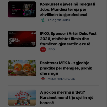
Konkurset e javës në Telegrafi
Jobs: Mundësi të reja për
zhvillimin tuaj profesional
Telegrafi Jobs
IPKO, Sponsor i Artë i DokuFest
2026, mbështet filmin dhe
frymëzon gjeneratën e re të
krijuesve
IPKO
Pashtetat MEKA - zgjedhje
praktike për mëngjes, piknik
dhe rrugë
MEKA HALAL FOOD
A po don me rrnu n’deti?
Kursimet mund t’ju sjellin një
banesë