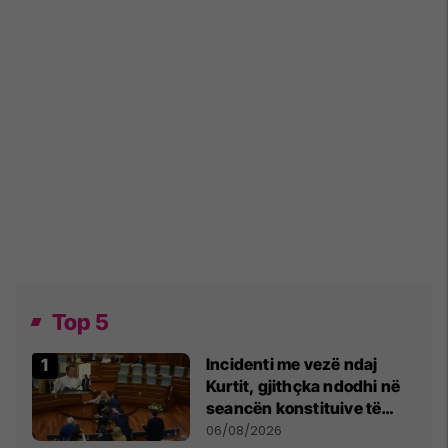
Top 5
Incidenti me vezë ndaj
Kurtit, gjithçka ndodhi në
seancën konstituive të
Kuvendit
06/08/2026