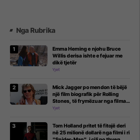
Nga Rubrika
Emma Heming e njohu Bruce
Willis derisa ishte e fejuar me
dikë tjetër
Yjet
Mick Jagger po mendon të bëjë
një film biografik për Rolling
Stones, të frymëzuar nga filmat
e Beatles
Yjet
Tom Holland pritet të fitojë deri
në 25 milionë dollarë nga filmi i ri
"Spider-Man", i cili po thyen