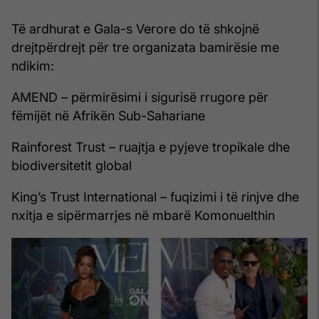
Të ardhurat e Gala-s Verore do të shkojnë
drejtpërdrejt për tre organizata bamirësie me
ndikim:
AMEND – përmirësimi i sigurisë rrugore për
fëmijët në Afrikën Sub-Sahariane
Rainforest Trust – ruajtja e pyjeve tropikale dhe
biodiversitetit global
King’s Trust International – fuqizimi i të rinjve dhe
nxitja e sipërmarrjes në mbarë Komonuelthin