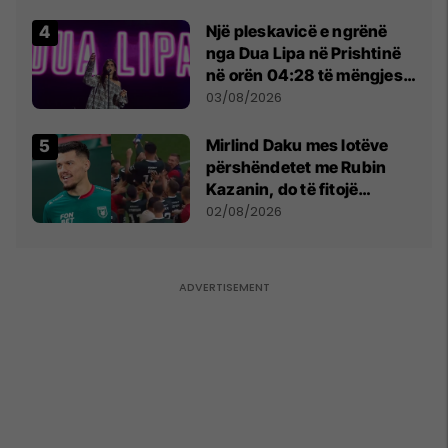
tribunat
Një pleskavicë e ngrënë
nga Dua Lipa në Prishtinë
në orën 04:28 të mëngjesit
- dhe bota digjitale serbe
03/08/2026
shpall gjendjen e luftës
Mirlind Daku mes lotëve
përshëndetet me Rubin
Kazanin, do të fitojë
miliona te Spartak Moska
02/08/2026