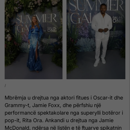
Mbrëmja u drejtua nga aktori fitues i Oscar-it dhe
Grammy-t, Jamie Foxx, dhe përfshiu një
performancë spektakolare nga superylli botëror i
pop-it, Rita Ora. Ankandi u drejtua nga Jamie
McDonald, ndërsa në listën e të ftuarve spikatnin