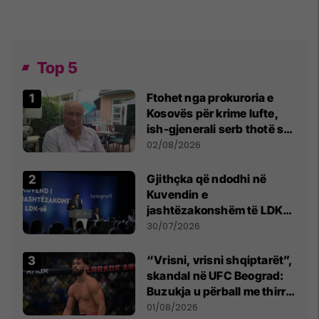
Top 5
Ftohet nga prokuroria e
Kosovës për krime lufte,
ish-gjenerali serb thotë se
dikush e tradhtoi në
02/08/2026
Beograd
Gjithçka që ndodhi në
Kuvendin e
jashtëzakonshëm të LDK-
së
30/07/2026
“Vrisni, vrisni shqiptarët”,
skandal në UFC Beograd:
Buzukja u përball me thirrje
anti-shqiptare nga
01/08/2026