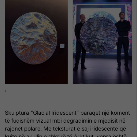
Skulptura “Glacial Iridescent” paraqet një koment
të fuqishëm vizual mbi degradimin e mjedisit në
rajonet polare. Me teksturat e saj iridescente që
kujtojnë akullin e shkrirë të Arktikut, vepra është