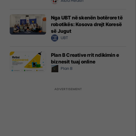
Alba Health
Nga UBT në skenën botërore të
robotikës: Kosova drejt Koresë
së Jugut
UBT
Plan B Creative rrit ndikimin e
biznesit tuaj online
Plan B