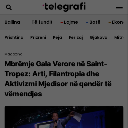
Ballina
Të fundit
Lajme
Botë
Ekono
Prishtina
Prizreni
Peja
Ferizaj
Gjakova
Mitrov
Magazina
Mbrëmje Gala Verore në Saint-
Tropez: Arti, Filantropia dhe
Aktivizmi Mjedisor në qendër të
vëmendjes