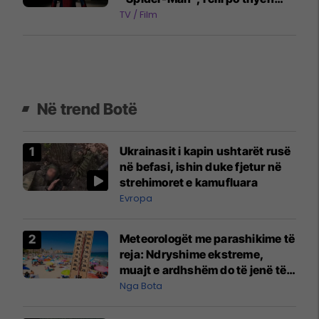
rekorde në kinema
TV / Film
Në trend Botë
Ukrainasit i kapin ushtarët rusë
në befasi, ishin duke fjetur në
strehimoret e kamufluara
Evropa
Meteorologët me parashikime të
reja: Ndryshime ekstreme,
muajt e ardhshëm do të jenë të
pazakontë
Nga Bota