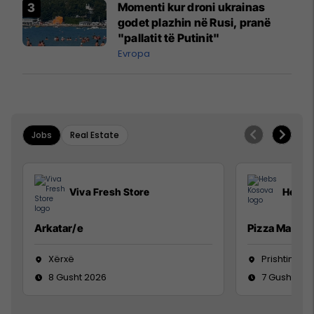
Momenti kur droni ukrainas
godet plazhin në Rusi, pranë
"pallatit të Putinit"
Evropa
Jobs
Real Estate
Viva Fresh Store
Hebs 
Arkatar/e
Pizza Man
Xërxë
Prishtinë
8 Gusht 2026
7 Gusht 20