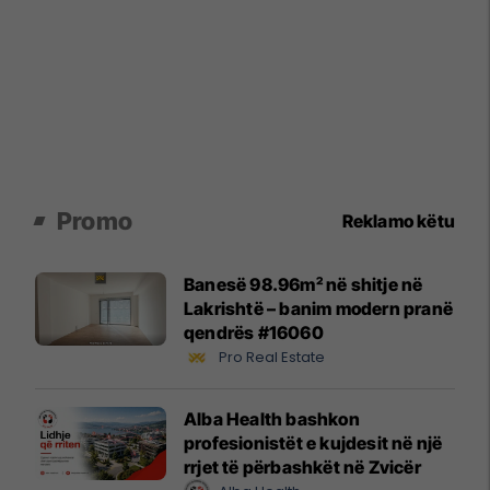
Promo
Reklamo këtu
Banesë 98.96m² në shitje në
Lakrishtë – banim modern pranë
qendrës #16060
Pro Real Estate
Alba Health bashkon
profesionistët e kujdesit në një
rrjet të përbashkët në Zvicër