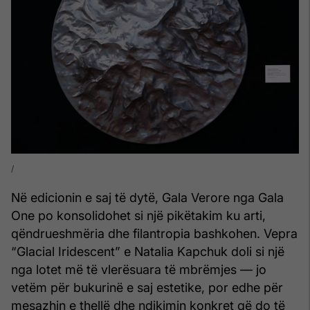
Në edicionin e saj të dytë, Gala Verore nga Gala
One po konsolidohet si një pikëtakim ku arti,
qëndrueshmëria dhe filantropia bashkohen. Vepra
“Glacial Iridescent” e Natalia Kapchuk doli si një
nga lotet më të vlerësuara të mbrëmjes — jo
vetëm për bukurinë e saj estetike, por edhe për
mesazhin e thellë dhe ndikimin konkret që do të