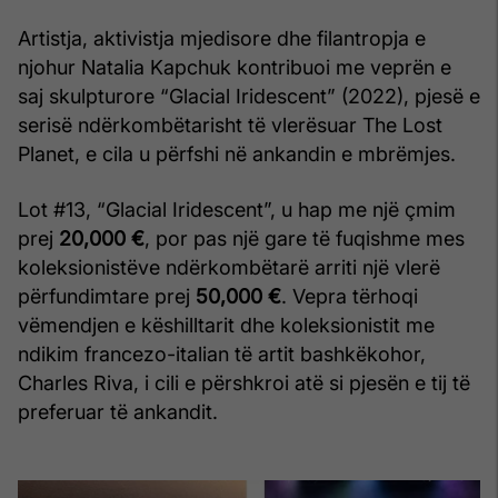
Artistja, aktivistja mjedisore dhe filantropja e
njohur Natalia Kapchuk kontribuoi me veprën e
saj skulpturore “Glacial Iridescent” (2022), pjesë e
serisë ndërkombëtarisht të vlerësuar The Lost
Planet, e cila u përfshi në ankandin e mbrëmjes.
Lot #13, “Glacial Iridescent”, u hap me një çmim
prej
20,000 €
, por pas një gare të fuqishme mes
koleksionistëve ndërkombëtarë arriti një vlerë
përfundimtare prej
50,000 €
. Vepra tërhoqi
vëmendjen e këshilltarit dhe koleksionistit me
ndikim francezo-italian të artit bashkëkohor,
Charles Riva, i cili e përshkroi atë si pjesën e tij të
preferuar të ankandit.