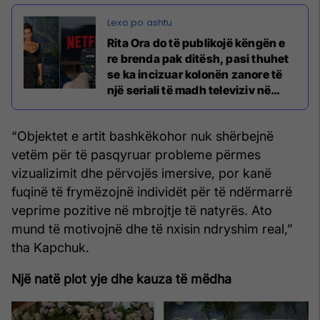
Rita Ora do të publikojë këngën e
re brenda pak ditësh, pasi thuhet
se ka incizuar kolonën zanore të
një seriali të madh televiziv në
Netflix
“Objektet e artit bashkëkohor nuk shërbejnë
vetëm për të pasqyruar probleme përmes
vizualizimit dhe përvojës imersive, por kanë
fuqinë të frymëzojnë individët për të ndërmarrë
veprime pozitive në mbrojtje të natyrës. Ato
mund të motivojnë dhe të nxisin ndryshim real,”
tha Kapchuk.
Një natë plot yje dhe kauza të mëdha