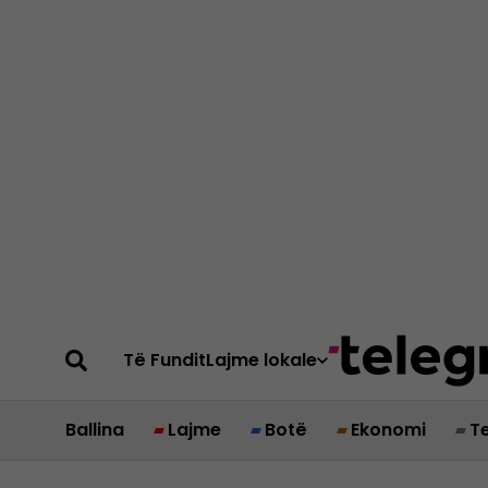
Të Fundit
Lajme lokale
Ballina
Lajme
Botë
Ekonomi
T