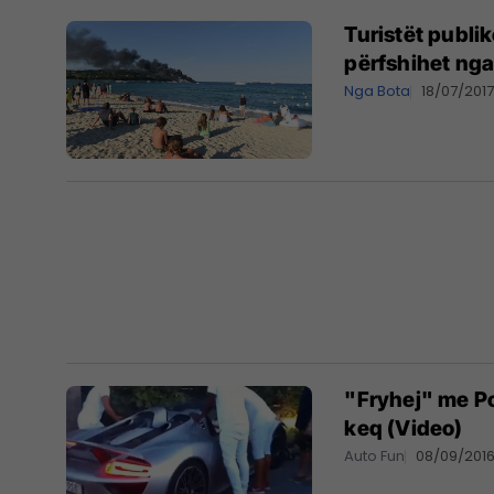
Turistët publi
përfshihet nga 
Nga Bota
18/07/201
"Fryhej" me Po
keq (Video)
Auto Fun
08/09/201