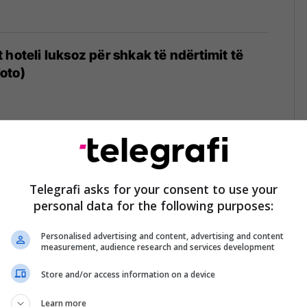
 hoteli luksoz për shkak të ndërtimit të
oto)
1
Telegrafi asks for your consent to use your
personal data for the following purposes:
Personalised advertising and content, advertising and content
measurement, audience research and services development
Store and/or access information on a device
Learn more