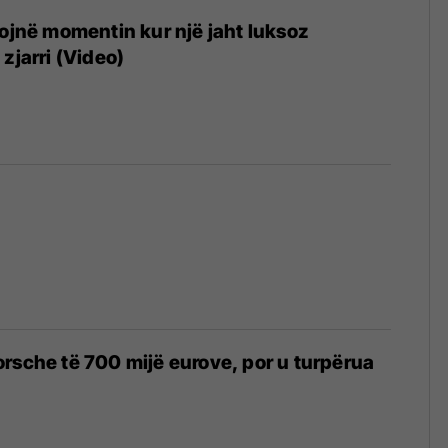
kojnë momentin kur një jaht luksoz
zjarri (Video)
7
rsche të 700 mijë eurove, por u turpërua
6