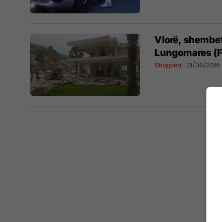
Vlorë, shembet
Lungomares (F
Shqipëri
21/06/2016