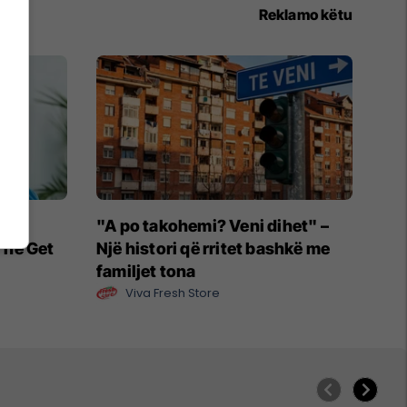
Reklamo këtu
një
"A po takohemi? Veni dihet" –
“The Get
Një histori që rritet bashkë me
familjet tona
Viva Fresh Store