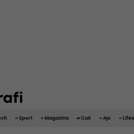
ech
Sport
Magazina
Cult
Ajo
Life