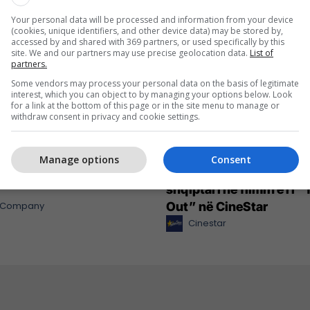
Your personal data will be processed and information from your device
(cookies, unique identifiers, and other device data) may be stored by,
accessed by and shared with 369 partners, or used specifically by this
site. We and our partners may use precise geolocation data.
List of
partners.
Some vendors may process your personal data on the basis of legitimate
interest, which you can object to by managing your options below. Look
for a link at the bottom of this page or in the site menu to manage or
withdraw consent in privacy and cookie settings.
Manage options
Consent
nt cilësor dhe shumë më
Russell Crowe në rolin e 
shqiptari në filmin e ri 
l Company
Out” në CineStar
Cinestar