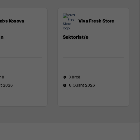
ebs Kosova
Viva Fresh Store
an
Sektorist/e
inë
Xërxë
t 2026
8 Gusht 2026