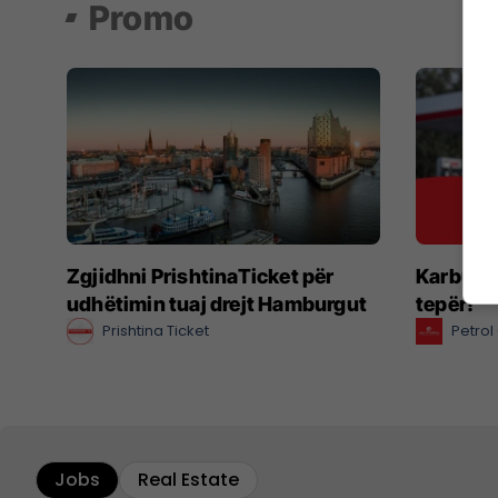
Promo
Zgjidhni PrishtinaTicket për
Karbura
udhëtimin tuaj drejt Hamburgut
tepër!
Prishtina Ticket
Petro
Jobs
Real Estate