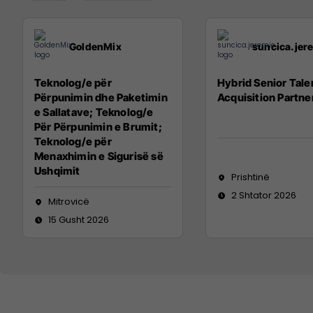
GoldenMix
suncica.jer
Teknolog/e për
Hybrid Senior Tale
Përpunimin dhe Paketimin
Acquisition Partne
e Sallatave; Teknolog/e
Për Përpunimin e Brumit;
Teknolog/e për
Menaxhimin e Sigurisë së
Ushqimit
Prishtinë
2 Shtator 2026
Mitrovicë
15 Gusht 2026