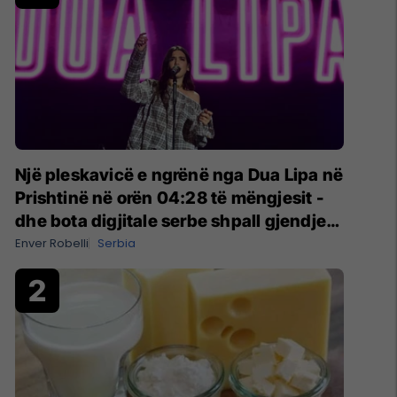
Një pleskavicë e ngrënë nga Dua Lipa në
Prishtinë në orën 04:28 të mëngjesit -
dhe bota digjitale serbe shpall gjendjen
e luftës
Enver Robelli
Serbia