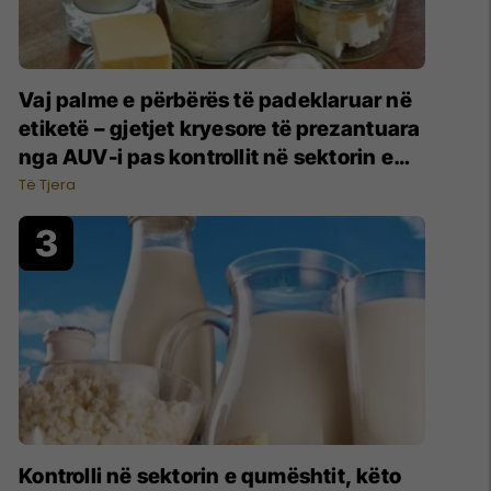
Vaj palme e përbërës të padeklaruar në
etiketë – gjetjet kryesore të prezantuara
nga AUV-i pas kontrollit në sektorin e
qumështit
Të Tjera
Kontrolli në sektorin e qumështit, këto