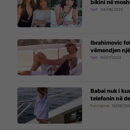
bikini në mosh
Yjet
24/08/2023
Ibrahimovic fo
vëmendjen një 
Yjet
10/07/2023
Babai nuk i ku
telefonin në d
Fun Lajme
13/08/201