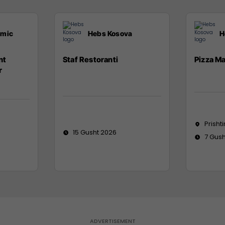
emic
Hebs Kosova
H
nt
Staf Restoranti
Pizza M
r
Prisht
15 Gusht 2026
7 Gush