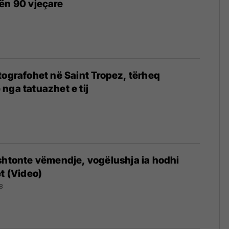
ën 90 vjeçare
tografohet në Saint Tropez, tërheq
nga tatuazhet e tij
shtonte vëmendje, vogëlushja ia hodhi
et (Video)
8