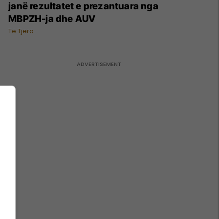
janë rezultatet e prezantuara nga
MBPZH-ja dhe AUV
Të Tjera