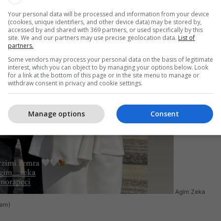
Your personal data will be processed and information from your device
(cookies, unique identifiers, and other device data) may be stored by,
accessed by and shared with 369 partners, or used specifically by this
site. We and our partners may use precise geolocation data.
List of
partners.
Some vendors may process your personal data on the basis of legitimate
interest, which you can object to by managing your options below. Look
for a link at the bottom of this page or in the site menu to manage or
withdraw consent in privacy and cookie settings.
Manage options
Consent
Agim Zeka
ram)