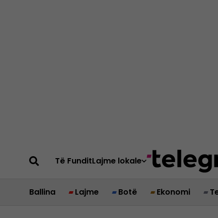
Të Fundit
Lajme lokale
Ballina
Lajme
Botë
Ekonomi
T