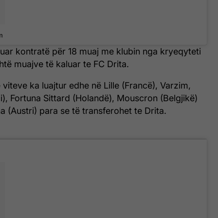
m
kruar kontratë për 18 muaj me klubin nga kryeqyteti
të muajve të kaluar te FC Drita.
viteve ka luajtur edhe në Lille (Francë), Varzim,
i), Fortuna Sittard (Holandë), Mouscron (Belgjikë)
 (Austri) para se të transferohet te Drita.