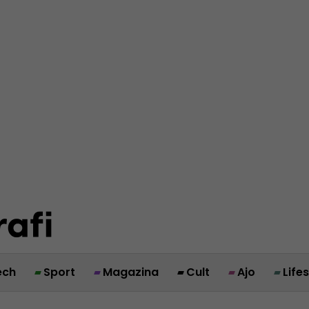
ech
Sport
Magazina
Cult
Ajo
Life