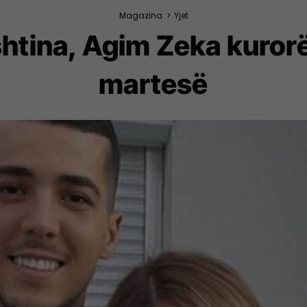
Magazina
>
Yjet
rishtina, Agim Zeka kur
martesë