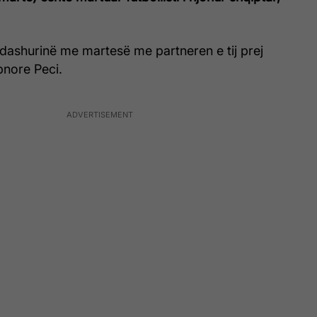
dashurinë me martesë me partneren e tij prej
bnore Peci.