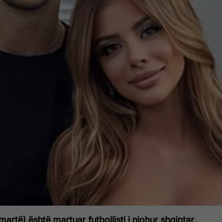
artë) është martuar futbollisti i njohur shqiptar,