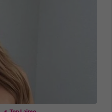
Top Lajme