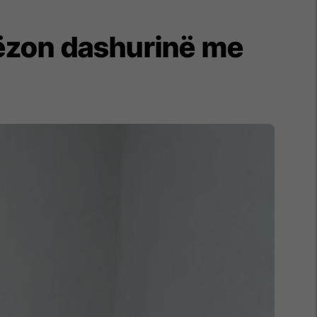
orëzon dashurinë me