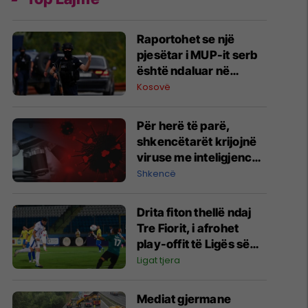
Raportohet se një
pjesëtar i MUP-it serb
është ndaluar në
Jarinë
Kosovë
Për herë të parë,
shkencëtarët krijojnë
viruse me inteligjencë
artificiale
Shkencë
Drita fiton thellë ndaj
Tre Fiorit, i afrohet
play-offit të Ligës së
Konferencës
Ligat tjera
Mediat gjermane