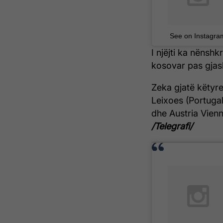
See on Instagra
I njëjti ka nënsh
kosovar pas gjash
Zeka gjatë këtyre 
Leixoes (Portugal
dhe Austria Vienna
/Telegrafi/