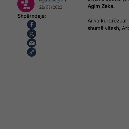
Nga
Telegrafi
Agim Zeka.
22/03/2022
Ai ka kurorëzuar 
shumë vitesh, Ar