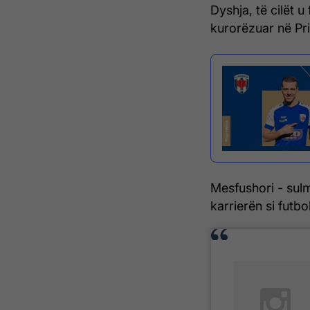
Dyshja, të cilët u
kurorëzuar në Pri
Mesfushori - sulmu
karrierën si futbol