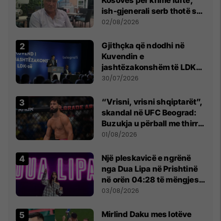
Kosovës për krime lufte,
ish-gjenerali serb thotë se
dikush e tradhtoi në
02/08/2026
Beograd
Gjithçka që ndodhi në
Kuvendin e
jashtëzakonshëm të LDK-
së
30/07/2026
“Vrisni, vrisni shqiptarët”,
skandal në UFC Beograd:
Buzukja u përball me thirrje
anti-shqiptare nga
01/08/2026
tribunat
Një pleskavicë e ngrënë
nga Dua Lipa në Prishtinë
në orën 04:28 të mëngjesit
- dhe bota digjitale serbe
03/08/2026
shpall gjendjen e luftës
Mirlind Daku mes lotëve