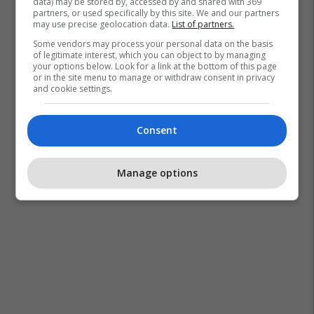
data) may be stored by, accessed by and shared with 369
partners, or used specifically by this site. We and our partners
may use precise geolocation data.
List of partners.
Some vendors may process your personal data on the basis
of legitimate interest, which you can object to by managing
your options below. Look for a link at the bottom of this page
or in the site menu to manage or withdraw consent in privacy
and cookie settings.
Consent
Manage options