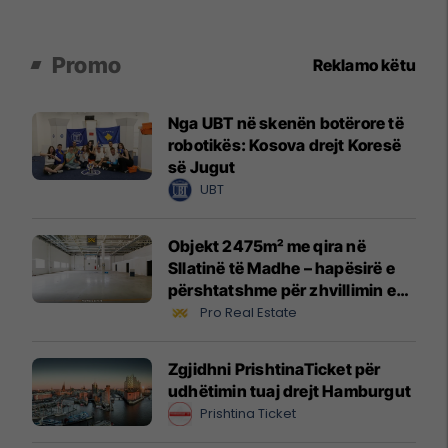
Promo
Reklamo këtu
Nga UBT në skenën botërore të
robotikës: Kosova drejt Koresë
së Jugut
UBT
Objekt 2475m² me qira në
Sllatinë të Madhe – hapësirë e
përshtatshme për zhvillimin e
biznesit #16068
Pro Real Estate
Zgjidhni PrishtinaTicket për
udhëtimin tuaj drejt Hamburgut
Prishtina Ticket