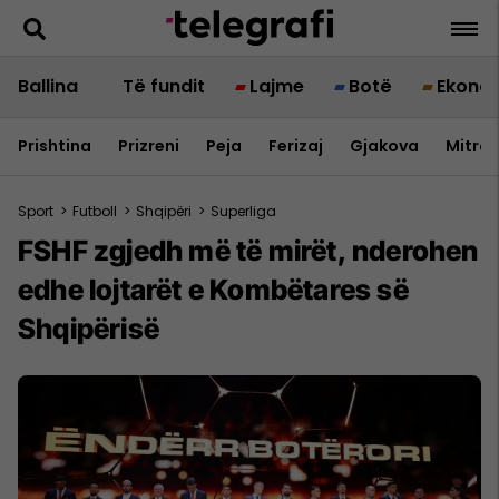
Ballina
Të fundit
Lajme
Botë
Ekono
Prishtina
Prizreni
Peja
Ferizaj
Gjakova
Mitrov
Sport
>
Futboll
>
Shqipëri
>
Superliga
FSHF zgjedh më të mirët, nderohen
edhe lojtarët e Kombëtares së
Shqipërisë