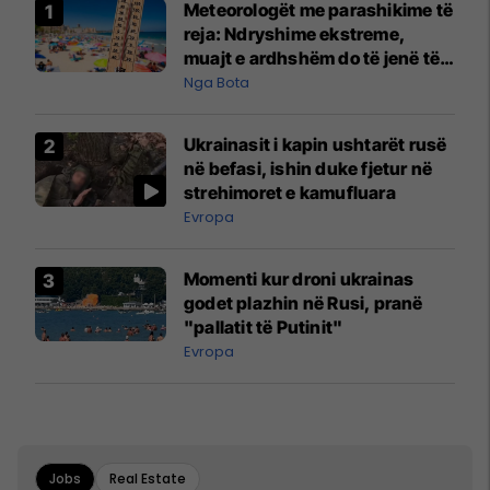
Meteorologët me parashikime të
reja: Ndryshime ekstreme,
muajt e ardhshëm do të jenë të
pazakontë
Nga Bota
Ukrainasit i kapin ushtarët rusë
në befasi, ishin duke fjetur në
strehimoret e kamufluara
Evropa
Momenti kur droni ukrainas
godet plazhin në Rusi, pranë
"pallatit të Putinit"
Evropa
Jobs
Real Estate