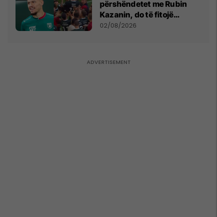
përshëndetet me Rubin
Kazanin, do të fitojë
miliona te Spartak Moska
02/08/2026