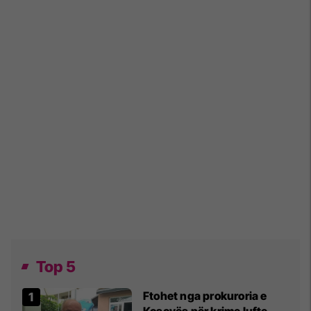
Top 5
Ftohet nga prokuroria e