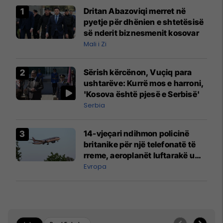
Dritan Abazoviqi merret në
pyetje për dhënien e shtetësisë
së nderit biznesmenit kosovar
Mali i Zi
Sërish kërcënon, Vuçiq para
ushtarëve: Kurrë mos e harroni,
'Kosova është pjesë e Serbisë'
Serbia
14-vjeçari ndihmon policinë
britanike për një telefonatë të
rreme, aeroplanët luftarakë u
ngritën në ajër për të
Evropa
interceptuar fluturaken e Qatar
Airways që po shkonte drejt
Mançesterit