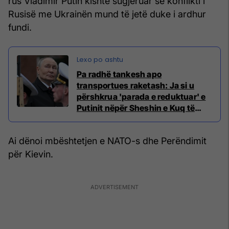
rus Vladimir Putin kishte sugjeruar se konflikti i
Rusisë me Ukrainën mund të jetë duke i ardhur
fundi.
Pa radhë tankesh apo
transportues raketash: Ja si u
përshkrua 'parada e reduktuar' e
Putinit nëpër Sheshin e Kuq të
Moskës
Ai dënoi mbështetjen e NATO-s dhe Perëndimit
për Kievin.