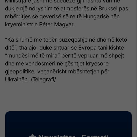
Ministrja e jashtme suedeze gjithashtu vuri në
dukje një ndryshim të atmosferës në Bruksel pas
mbërritjes së qeverisë së re të Hungarisë nën
kryeministrin Péter Magyar.
“Ka shumë më tepër buzëqeshje në dhomë këto
ditë”, tha ajo, duke shtuar se Evropa tani kishte
“mundësi më të mira” për të vepruar më shpejt
dhe me vendosmëri në çështjet kryesore
gjeopolitike, veçanërisht mbështetjen për
Ukrainën. /Telegrafi/