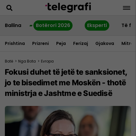
Ballina
Botërori 2026
Eksperti
Të fu
Prishtina
Prizreni
Peja
Ferizaj
Gjakova
Mitrov
Botë
>
Nga Bota
>
Evropa
Fokusi duhet të jetë te sanksionet,
jo te bisedimet me Moskën - thotë
ministrja e Jashtme e Suedisë