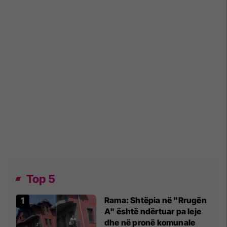
Top 5
Rama: Shtëpia në "Rrugën
A" është ndërtuar pa leje
dhe në pronë komunale