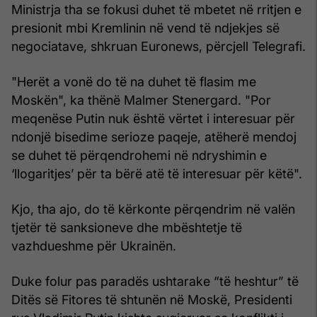
Ministrja tha se fokusi duhet të mbetet në rritjen e
presionit mbi Kremlinin në vend të ndjekjes së
negociatave, shkruan Euronews, përcjell Telegrafi.
"Herët a vonë do të na duhet të flasim me
Moskën", ka thënë Malmer Stenergard. "Por
meqenëse Putin nuk është vërtet i interesuar për
ndonjë bisedime serioze paqeje, atëherë mendoj
se duhet të përqendrohemi në ndryshimin e
‘llogaritjes’ për ta bërë atë të interesuar për këtë".
Kjo, tha ajo, do të kërkonte përqendrim në valën
tjetër të sanksioneve dhe mbështetje të
vazhdueshme për Ukrainën.
Duke folur pas paradës ushtarake “të heshtur” të
Ditës së Fitores të shtunën në Moskë, Presidenti