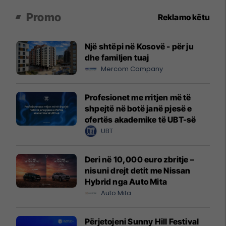
Promo
Reklamo këtu
Një shtëpi në Kosovë - për ju
dhe familjen tuaj
Mercom Company
Profesionet me rritjen më të
shpejtë në botë janë pjesë e
ofertës akademike të UBT-së
UBT
Deri në 10,000 euro zbritje –
nisuni drejt detit me Nissan
Hybrid nga Auto Mita
Auto Mita
Përjetojeni Sunny Hill Festival