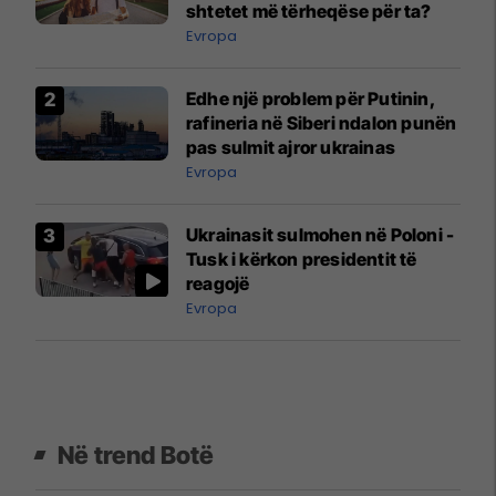
shtetet më tërheqëse për ta?
Evropa
Edhe një problem për Putinin,
rafineria në Siberi ndalon punën
pas sulmit ajror ukrainas
Evropa
Ukrainasit sulmohen në Poloni -
Tusk i kërkon presidentit të
reagojë
Evropa
Në trend Botë