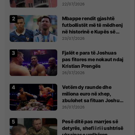
22/07/2026
Mbappe rendit gjashtë
futbollistët më të mëdhenj
në historinë e Kupës së
Botës, Messi mbetet i dyti
23/07/2026
Fjalët e para të Joshuas
pas fitores me nokaut ndaj
Kristian Prengës
26/07/2026
Vetëm dy raunde dhe
miliona euro në xhep,
zbulohet sa fituan Joshua
e Prenga
26/07/2026
Pesë ditë pas marrjes së
detyrës, shefi i ri i ushtrisë
ukrainase urdhëron