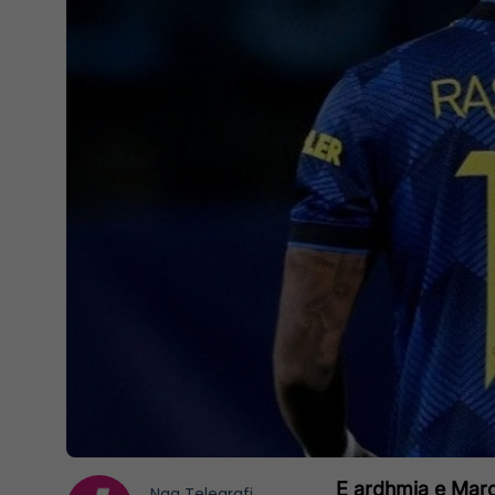
E ardhmja e Marc
Nga
Telegrafi