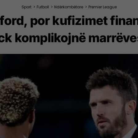
Sport
>
Futboll
>
Ndërkombëtare
>
Premier League
ford, por kufizimet finan
ick komplikojnë marrëve