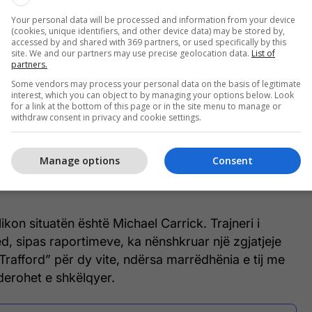
Your personal data will be processed and information from your device
(cookies, unique identifiers, and other device data) may be stored by,
accessed by and shared with 369 partners, or used specifically by this
site. We and our partners may use precise geolocation data.
List of
partners.
Some vendors may process your personal data on the basis of legitimate
interest, which you can object to by managing your options below. Look
for a link at the bottom of this page or in the site menu to manage or
withdraw consent in privacy and cookie settings.
 financiare e këtij operacioni mbetet shqetësuese,
Manage options
Consent
ysh kufizimet e vazhdueshme të Barcelonës në
ikon situatën është Michael Carrick. Trajneri i
, sipas raportimeve, ka nënshkruar një zgjatjeje
Trafford” për dy vite, ndërsa marrëdhënia e tij me
derohet e shkëlqyer.