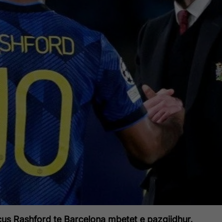
us Rashford te Barcelona mbetet e pazgjidhur,