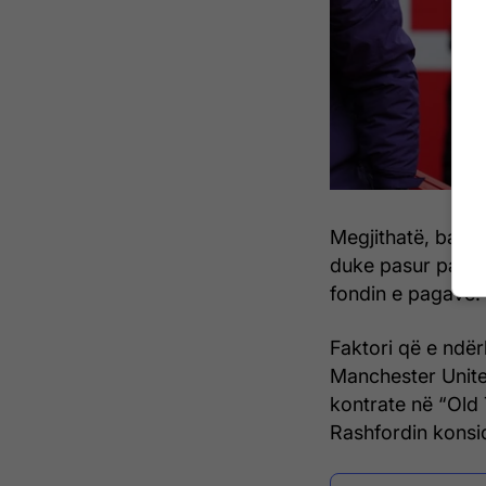
Megjithatë, barra
duke pasur paras
fondin e pagave.
Faktori që e ndërl
Manchester United
kontrate në “Old 
Rashfordin konsi