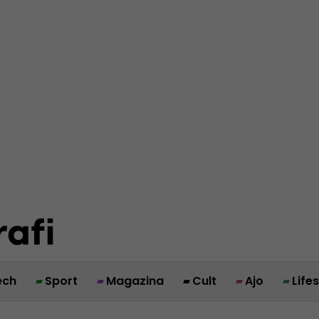
ech
Sport
Magazina
Cult
Ajo
Life