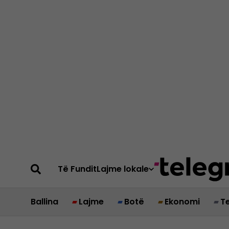
Të Fundit
Lajme lokale
Ballina
Lajme
Botë
Ekonomi
T