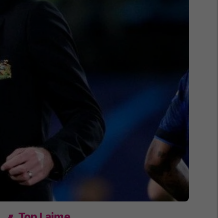
Top Lajme