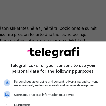
ëson shkathtësinë e tij në të tri pozicionet e sulmit,
e me presion të lartë dhe thellësinë që i sjell
homa e zhveshjes ka reaguar pozitivisht ndaj
azhimit të tij.
Telegrafi asks for your consent to use your
personal data for the following purposes:
Personalised advertising and content, advertising and content
measurement, audience research and services development
Store and/or access information on a device
Learn more