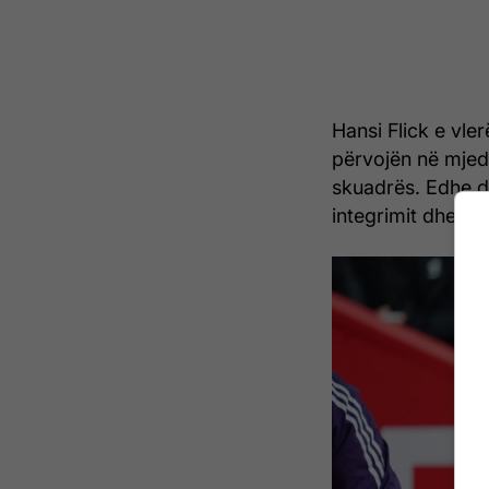
Hansi Flick e vler
përvojën në mjedis
skuadrës. Edhe d
integrimit dhe ang