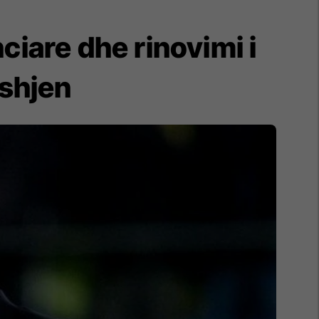
ciare dhe rinovimi i
shjen