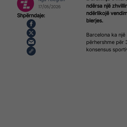
ndërsa një zhvill
17/05/2026
ndërlikojë vendimi
blerjes.
Barcelona ka një
përhershme për 3
konsensus sportiv