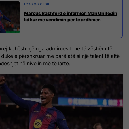
Marcus Rashford e informon Man Unitedin
lidhur me vendimin për të ardhmen
prej kohësh një nga admiruesit më të zëshëm të
 duke e përshkruar më parë atë si një talent të aftë
deshjet në nivelin më të lartë.