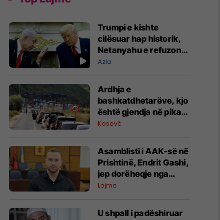
Trumpi e kishte
cilësuar hap historik,
Netanyahu e refuzon
marrëveshjen për
Azia
Gazën
Ardhja e
bashkatdhetarëve, kjo
është gjendja në pikat
kufitare
Kosovë
Asamblisti i AAK-së në
Prishtinë, Endrit Gashi,
jep dorëheqje nga
partia
Lajme
U shpall i padëshiruar