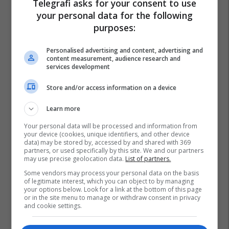
Telegrafi asks for your consent to use
your personal data for the following
purposes:
Personalised advertising and content, advertising and
content measurement, audience research and
services development
Store and/or access information on a device
Learn more
Your personal data will be processed and information from
your device (cookies, unique identifiers, and other device
data) may be stored by, accessed by and shared with 369
partners, or used specifically by this site. We and our partners
may use precise geolocation data.
List of partners.
Some vendors may process your personal data on the basis
of legitimate interest, which you can object to by managing
your options below. Look for a link at the bottom of this page
or in the site menu to manage or withdraw consent in privacy
and cookie settings.