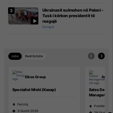
interceptuar fluturaken e Qatar
Airways që po shkonte drejt
Ukrainasit sulmohen në Poloni -
Mançesterit
Tusk i kërkon presidentit të
reagojë
Evropa
Jobs
Real Estate
Elkos Group
Solac
Specialist Mishi (Kasap)
Sales Devel
Manager
Ferizaj
Prishtinë
3 Gusht 2026
29 Gusht 2