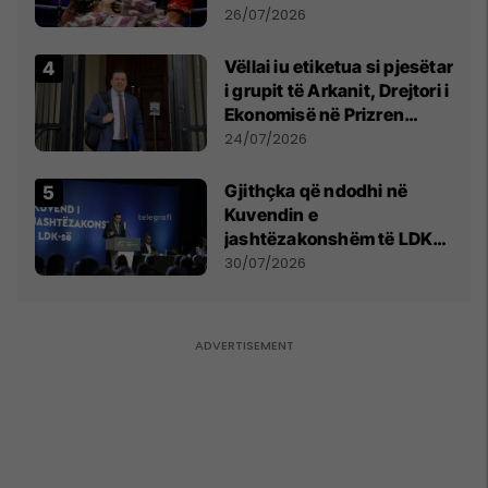
e Prenga
26/07/2026
Vëllai iu etiketua si pjesëtar
i grupit të Arkanit, Drejtori i
Ekonomisë në Prizren
mohon pretendimet
24/07/2026
Gjithçka që ndodhi në
Kuvendin e
jashtëzakonshëm të LDK-
së
30/07/2026