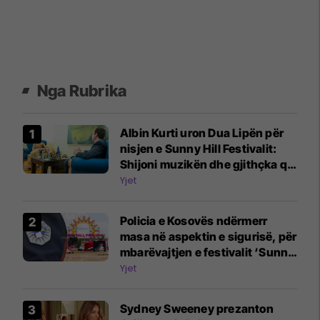
Nga Rubrika
Albin Kurti uron Dua Lipën për
nisjen e Sunny Hill Festivalit:
Shijoni muzikën dhe gjithçka që
ofrojnë Prishtina e Kosova
Yjet
Policia e Kosovës ndërmerr
masa në aspektin e sigurisë, për
mbarëvajtjen e festivalit ‘Sunny
Hill-2026’
Yjet
Sydney Sweeney prezanton