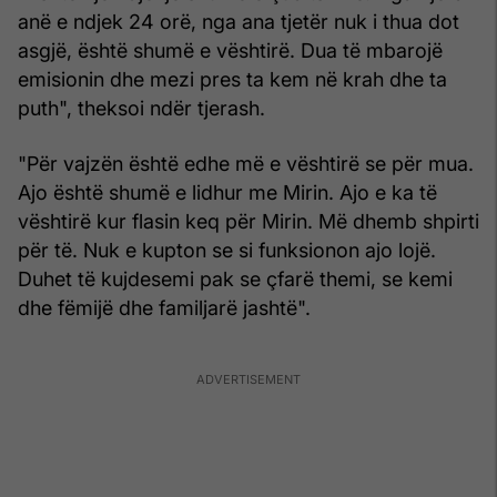
anë e ndjek 24 orë, nga ana tjetër nuk i thua dot
asgjë, është shumë e vështirë. Dua të mbarojë
emisionin dhe mezi pres ta kem në krah dhe ta
puth", theksoi ndër tjerash.
"Për vajzën është edhe më e vështirë se për mua.
Ajo është shumë e lidhur me Mirin. Ajo e ka të
vështirë kur flasin keq për Mirin. Më dhemb shpirti
për të. Nuk e kupton se si funksionon ajo lojë.
Duhet të kujdesemi pak se çfarë themi, se kemi
dhe fëmijë dhe familjarë jashtë".