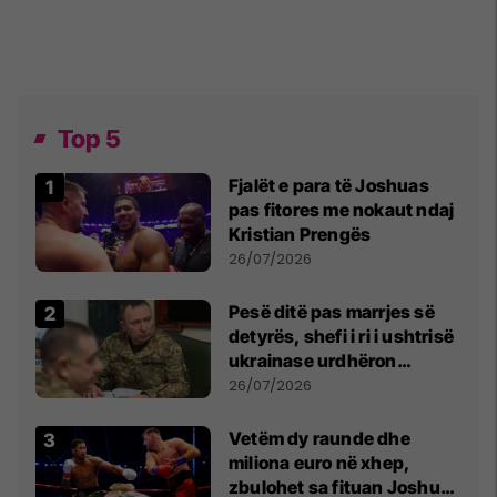
Top 5
Fjalët e para të Joshuas
pas fitores me nokaut ndaj
Kristian Prengës
26/07/2026
Pesë ditë pas marrjes së
detyrës, shefi i ri i ushtrisë
ukrainase urdhëron
kontroll të madh
26/07/2026
Vetëm dy raunde dhe
miliona euro në xhep,
zbulohet sa fituan Joshua