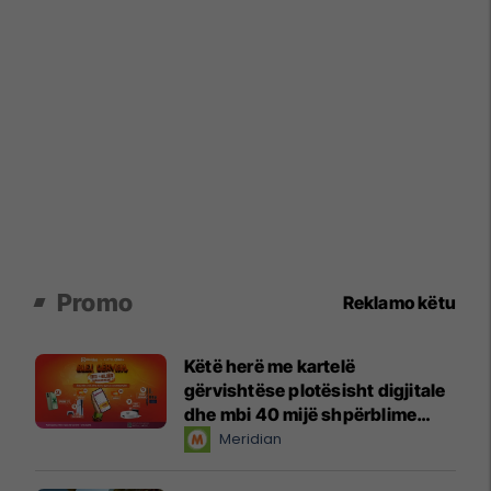
Promo
Reklamo këtu
Këtë herë me kartelë
gërvishtëse plotësisht digjitale
dhe mbi 40 mijë shpërblime
instant!
Meridian