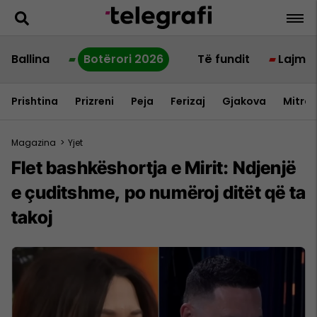
Ballina
Botërori 2026
Të fundit
Lajme
Prishtina
Prizreni
Peja
Ferizaj
Gjakova
Mitrov
Magazina
>
Yjet
Flet bashkëshortja e Mirit: Ndjenjë
e çuditshme, po numëroj ditët që ta
takoj