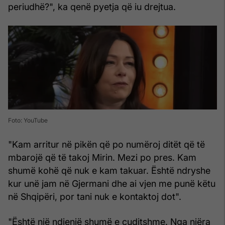
periudhë?", ka qenë pyetja që iu drejtua.
Foto: YouTube
"Kam arritur në pikën që po numëroj ditët që të
mbarojë që të takoj Mirin. Mezi po pres. Kam
shumë kohë që nuk e kam takuar. Është ndryshe
kur unë jam në Gjermani dhe ai vjen me punë këtu
në Shqipëri, por tani nuk e kontaktoj dot".
"Është një ndjenjë shumë e çuditshme. Nga njëra