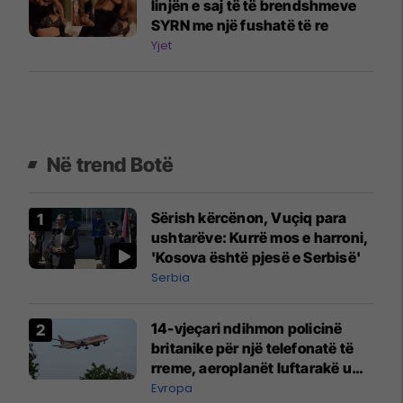
linjën e saj të të brendshmeve
SYRN me një fushatë të re
Yjet
Në trend Botë
Sërish kërcënon, Vuçiq para
ushtarëve: Kurrë mos e harroni,
'Kosova është pjesë e Serbisë'
Serbia
14-vjeçari ndihmon policinë
britanike për një telefonatë të
rreme, aeroplanët luftarakë u
ngritën në ajër për të
Evropa