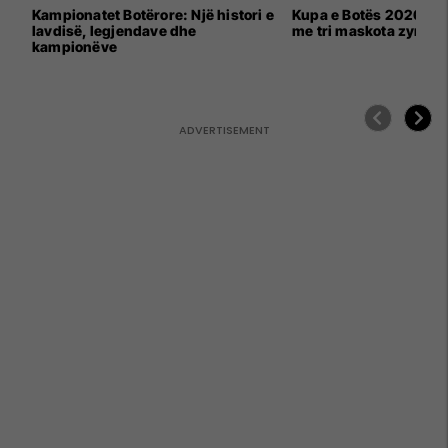
Kampionatet Botërore: Një histori e
Kupa e Botës 2026 për
lavdisë, legjendave dhe
me tri maskota zyrtar
kampionëve