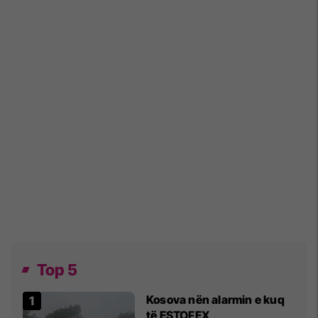
Top 5
Kosova nën alarmin e kuq
të ESTOFEX,