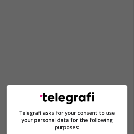
Telegrafi asks for your consent to use
Lojërat Mesdhetare Prishtina 2030
Mkrs
Kosh
Kok
your personal data for the following
purposes: