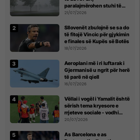
paralajmërohen stuhi të
fuqishme me breshër dhe
21/07/2026
erëra të forta
Sllovenët zbulojnë se sa do
të fitojë Vincic për gjykimin
e finales së Kupës së Botës
18/07/2026
Aeroplani më i ri luftarak i
Gjermanisë u ngrit për herë
të parë në qiell
16/07/2026
Vëllai i vogël i Yamalit është
sërish tema kryesore e
rrjeteve sociale - vodhi
vëmendjen pas finales së
20/07/2026
Kupës së Botës
As Barcelona e as