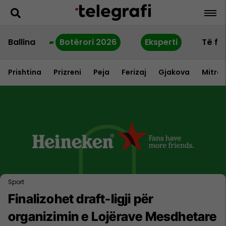
Ballina
Botërori 2026
Eksperti
Të fu
Prishtina
Prizreni
Peja
Ferizaj
Gjakova
Mitrov
Sport
Finalizohet draft-ligji për
organizimin e Lojërave Mesdhetare