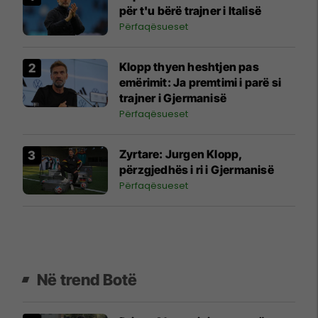
për t'u bërë trajner i Italisë
Përfaqësueset
Klopp thyen heshtjen pas
emërimit: Ja premtimi i parë si
trajner i Gjermanisë
Përfaqësueset
Zyrtare: Jurgen Klopp,
përzgjedhës i ri i Gjermanisë
Përfaqësueset
Në trend Botë