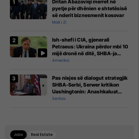
Dritan Abazoviqi merret në
pyetje për dhënien e shtetësisë
së nderit biznesmenit kosovar
Mali i Zi
Ish-shefi i CIA, gjenerali
Petraeus: Ukraina përdor mbi 10
mijë dronë në ditë, SHBA-ja
mbetet shumë prapa në
Amerika
prodhim
Pas nisjes së dialogut strategjik
SHBA-Serbi, Serwer kritikon
Uashingtonin: Anashkaluat
Banjskën, sulmin ndaj KFOR-it
Serbia
dhe rrëmbimin e Policëve të
Kosovës
Jobs
Real Estate