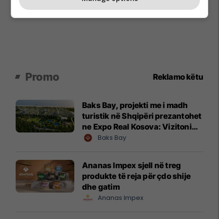
Promo
Reklamo këtu
Baks Bay, projekti me i madh
turistik në Shqipëri prezantohet
ne Expo Real Kosova: Vizitoni
shtandin dhe zbuloni
Baks Bay
mundësitë e investimit
Ananas Impex sjell në treg
produkte të reja për çdo shije
dhe gatim
Ananas Impex