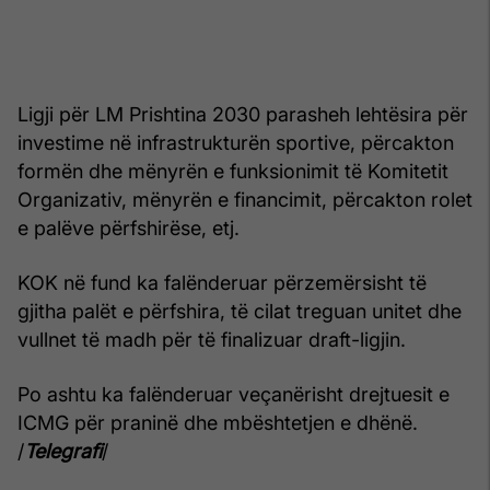
Ligji për LM Prishtina 2030 parasheh lehtësira për
investime në infrastrukturën sportive, përcakton
formën dhe mënyrën e funksionimit të Komitetit
Organizativ, mënyrën e financimit, përcakton rolet
e palëve përfshirëse, etj.
KOK në fund ka falënderuar përzemërsisht të
gjitha palët e përfshira, të cilat treguan unitet dhe
vullnet të madh për të finalizuar draft-ligjin.
Po ashtu ka falënderuar veçanërisht drejtuesit e
ICMG për praninë dhe mbështetjen e dhënë.
/
Telegrafi
/