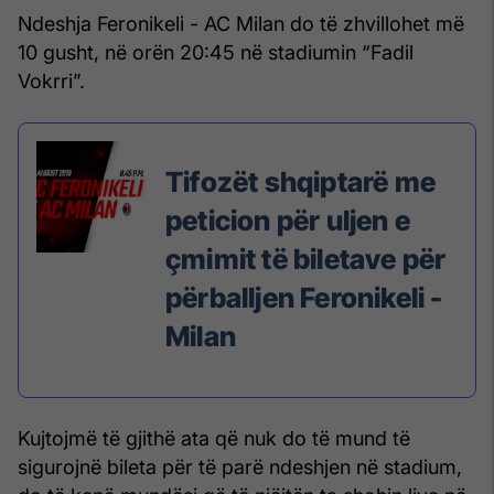
Ndeshja Feronikeli - AC Milan do të zhvillohet më
10 gusht, në orën 20:45 në stadiumin “Fadil
Vokrri”.
Tifozët shqiptarë me
peticion për uljen e
çmimit të biletave për
përballjen Feronikeli -
Milan
Kujtojmë të gjithë ata që nuk do të mund të
sigurojnë bileta për të parë ndeshjen në stadium,