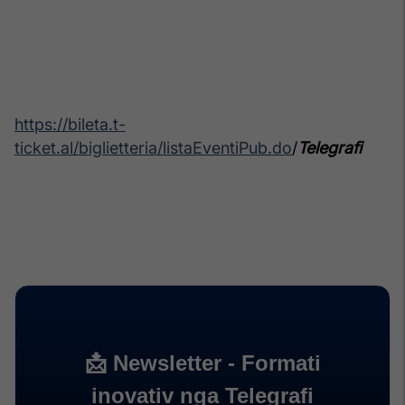
https://bileta.t-
ticket.al/biglietteria/listaEventiPub.do
/
Telegrafi