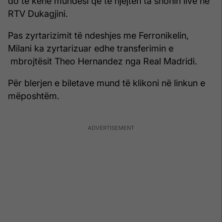
do të kenë mundësi që të njëjtën ta shohin live në
RTV Dukagjini.
Pas zyrtarizimit të ndeshjes me Ferronikelin,
Milani ka zyrtarizuar edhe transferimin e
mbrojtësit Theo Hernandez nga Real Madridi.
Për blerjen e biletave mund të klikoni në linkun e
mëposhtëm.