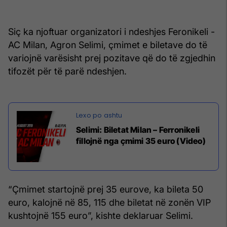
Siç ka njoftuar organizatori i ndeshjes Feronikeli -
AC Milan, Agron Selimi, çmimet e biletave do të
variojnë varësisht prej pozitave që do të zgjedhin
tifozët për të parë ndeshjen.
Selimi: Biletat Milan – Ferronikeli
fillojnë nga çmimi 35 euro (Video)
“Çmimet startojnë prej 35 eurove, ka bileta 50
euro, kalojnë në 85, 115 dhe biletat në zonën VIP
kushtojnë 155 euro”, kishte deklaruar Selimi.