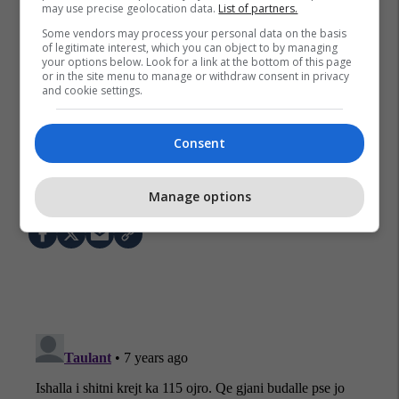
may use precise geolocation data.
List of partners.
Some vendors may process your personal data on the basis
of legitimate interest, which you can object to by managing
your options below. Look for a link at the bottom of this page
or in the site menu to manage or withdraw consent in privacy
and cookie settings.
Consent
Ac Milan
Fadil Vokrri
Bileta
Feronikeli
Rtv Dukagjini
Futboll
Agron Selimi
Manage options