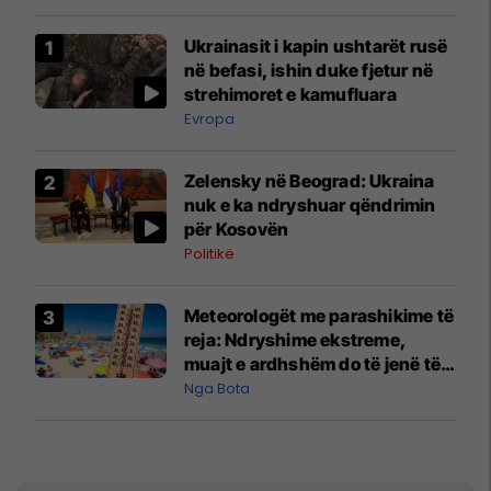
Ukrainasit i kapin ushtarët rusë
në befasi, ishin duke fjetur në
strehimoret e kamufluara
Evropa
Zelensky në Beograd: Ukraina
nuk e ka ndryshuar qëndrimin
për Kosovën
Politikë
Meteorologët me parashikime të
reja: Ndryshime ekstreme,
muajt e ardhshëm do të jenë të
pazakontë
Nga Bota