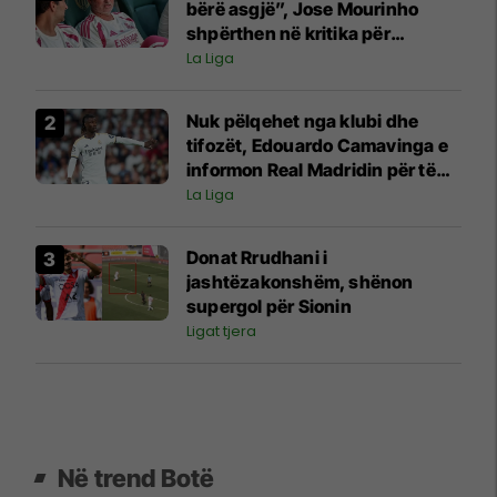
bërë asgjë”, Jose Mourinho
shpërthen në kritika për
transferimin e ri të Real Madridit
La Liga
Nuk pëlqehet nga klubi dhe
tifozët, Edouardo Camavinga e
informon Real Madridin për të
ardhmen
La Liga
Donat Rrudhani i
jashtëzakonshëm, shënon
supergol për Sionin
Ligat tjera
Në trend Botë