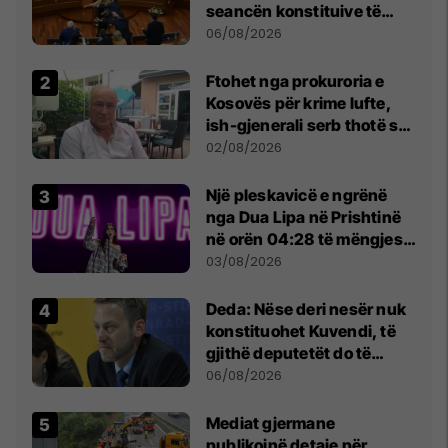
seancën konstituive të
Kuvendit
06/08/2026
Ftohet nga prokuroria e
Kosovës për krime lufte,
ish-gjenerali serb thotë se
dikush e tradhtoi në
02/08/2026
Beograd
Një pleskavicë e ngrënë
nga Dua Lipa në Prishtinë
në orën 04:28 të mëngjesit
- dhe bota digjitale serbe
03/08/2026
shpall gjendjen e luftës
Deda: Nëse deri nesër nuk
konstituohet Kuvendi, të
gjithë deputetët do të
bëjnë shkelje të rëndë
06/08/2026
kushtetuese
Mediat gjermane
publikojnë detaje për