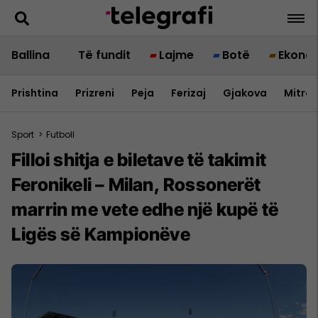
Ballina
Të fundit
Lajme
Botë
Ekono
Prishtina
Prizreni
Peja
Ferizaj
Gjakova
Mitrov
Sport
>
Futboll
Filloi shitja e biletave të takimit
Feronikeli – Milan, Rossonerët
marrin me vete edhe një kupë të
Ligës së Kampionëve