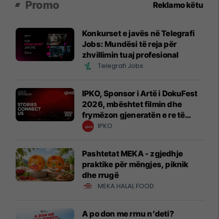
Promo
Reklamo këtu
Konkurset e javës në Telegrafi
Jobs: Mundësi të reja për
zhvillimin tuaj profesional
Telegrafi Jobs
IPKO, Sponsor i Artë i DokuFest
2026, mbështet filmin dhe
frymëzon gjeneratën e re të
krijuesve
IPKO
Pashtetat MEKA - zgjedhje
praktike për mëngjes, piknik
dhe rrugë
MEKA HALAL FOOD
A po don me rrnu n’deti?