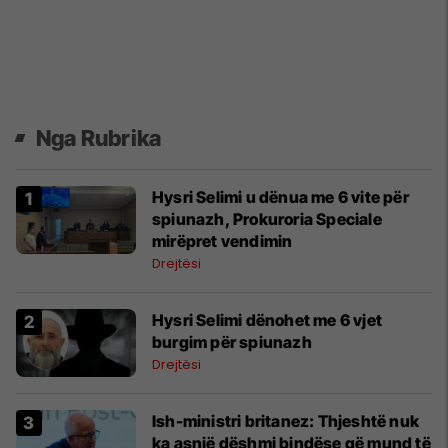
Nga Rubrika
Hysri Selimi u dënua me 6 vite për
spiunazh, Prokuroria Speciale
mirëpret vendimin
Drejtësi
Hysri Selimi dënohet me 6 vjet
burgim për spiunazh
Drejtësi
Ish-ministri britanez: Thjeshtë nuk
ka asnjë dëshmi bindëse që mund të