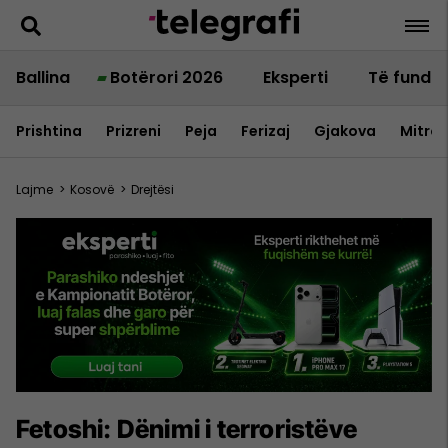
Ballina
Botërori 2026
Eksperti
Të fundit
Prishtina
Prizreni
Peja
Ferizaj
Gjakova
Mitrov
Lajme
>
Kosovë
>
Drejtësi
Fetoshi: Dënimi i terroristëve