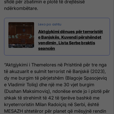
sfidë për zbatimin e plotë të drejtësisë
ndërkombëtare.
​Aktgjykimi dënues për terroristët
e Banjskës, Kuvendi përshëndet
vendimin, Lista Serbe braktis
seancën
“Aktgjykimi i Themelores në Prishtinë për tre nga
të akuzuarit e sulmit terrorist në Banjskë (2023),
dy me burgim të përjetshëm (Blagoje Spasojeviq
e Vladimir Toliq) dhe një me 30 vjet burgim
(Dushan Maksimoviq), ndonëse ende jo i plotë për
shkak të strehimit të 42 të tjerëve bashkë me
kryeterroristin Milan Radoiçiq në Serbi, është
MESAZH shtetëror për planet që mësyjnë rendin