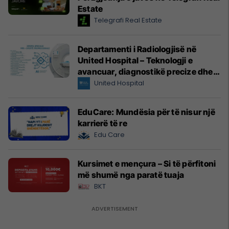
Estate
Telegrafi Real Estate
Departamenti i Radiologjisë në
United Hospital – Teknologji e
avancuar, diagnostikë precize dhe
kujdes profesional
United Hospital
EduCare: Mundësia për të nisur një
karrierë të re
Edu Care
Kursimet e mençura – Si të përfitoni
më shumë nga paratë tuaja
BKT