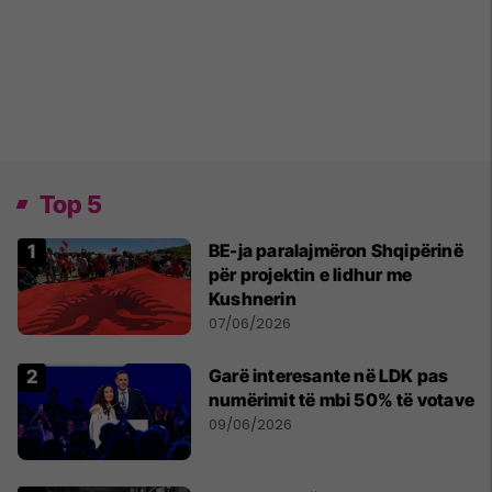
Top 5
BE-ja paralajmëron Shqipërinë
për projektin e lidhur me
Kushnerin
07/06/2026
Garë interesante në LDK pas
numërimit të mbi 50% të votave
09/06/2026