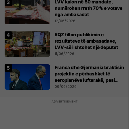
LVV kalon në 50 mandate,
numërohen rreth 70% e votave
nga ambasadat
12/06/2026
KQZ fillon publikimin e
rezultateve të ambasadave,
LVV-së i shtohet një deputet
11/06/2026
Franca dhe Gjermania braktisin
projektin e përbashkët të
aeroplanëve luftarakë, pasi
kompanitë nuk arrijnë
09/06/2026
marrëveshje