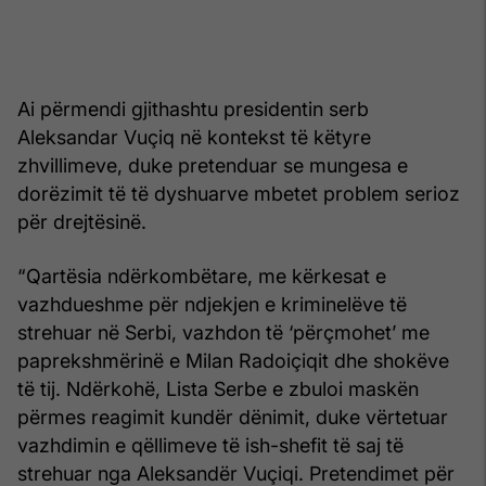
Ai përmendi gjithashtu presidentin serb
Aleksandar Vuçiq në kontekst të këtyre
zhvillimeve, duke pretenduar se mungesa e
dorëzimit të të dyshuarve mbetet problem serioz
për drejtësinë.
“Qartësia ndërkombëtare, me kërkesat e
vazhdueshme për ndjekjen e kriminelëve të
strehuar në Serbi, vazhdon të ‘përçmohet’ me
paprekshmërinë e Milan Radoiçiqit dhe shokëve
të tij. Ndërkohë, Lista Serbe e zbuloi maskën
përmes reagimit kundër dënimit, duke vërtetuar
vazhdimin e qëllimeve të ish-shefit të saj të
strehuar nga Aleksandër Vuçiqi. Pretendimet për