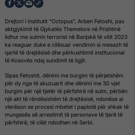
Drejtori i Institutit “Octopus”, Arben Fetoshi, pas
aktgjykimit të Gjykatës Themelore në Prishtinë
lidhur me sulmin terrorist në Banjskë të vitit 2023
ka reaguar duke e cilësuar vendimin si mesazh të
qartë të drejtësisë dhe përkushtimit institucional
të Kosovës ndaj sundimit të ligjit.
Sipas Fetoshit, dënimi me burgim të përjetshëm
për dy nga të akuzuarit dhe dënimi me 30 vjet
burgim për një tjetër të përfshirë në sulm, përbën
një akt të rëndësishëm të drejtësisë, ndonëse ai
vlerëson se procesi mbetet i paplotë për shkak të
mungesës së arrestimit të personave të tjerë të
përfshirë, të cilët ndodhen në Serbi.