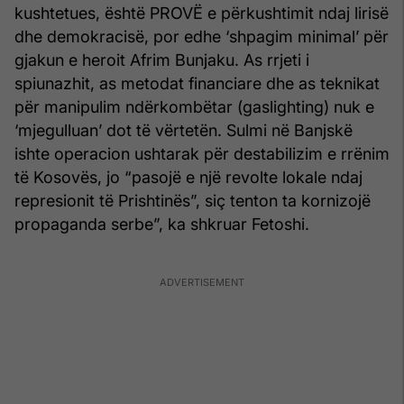
kushtetues, është PROVË e përkushtimit ndaj lirisë
dhe demokracisë, por edhe ‘shpagim minimal’ për
gjakun e heroit Afrim Bunjaku. As rrjeti i
spiunazhit, as metodat financiare dhe as teknikat
për manipulim ndërkombëtar (gaslighting) nuk e
‘mjegulluan’ dot të vërtetën. Sulmi në Banjskë
ishte operacion ushtarak për destabilizim e rrënim
të Kosovës, jo “pasojë e një revolte lokale ndaj
represionit të Prishtinës”, siç tenton ta kornizojë
propaganda serbe”, ka shkruar Fetoshi.