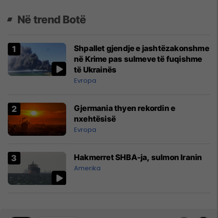
Në trend Botë
Shpallet gjendje e jashtëzakonshme
në Krime pas sulmeve të fuqishme
të Ukrainës
Evropa
Gjermania thyen rekordin e
nxehtësisë
Evropa
Hakmerret SHBA-ja, sulmon Iranin
Amerika