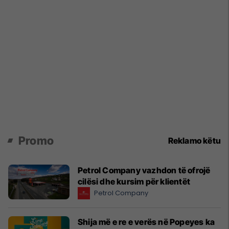
Promo
Reklamo këtu
Petrol Company vazhdon të ofrojë
cilësi dhe kursim për klientët
Petrol Company
Shija më e re e verës në Popeyes ka