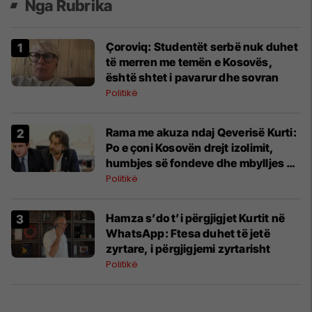
Nga Rubrika
Çoroviq: Studentët serbë nuk duhet
të merren me temën e Kosovës,
është shtet i pavarur dhe sovran
Politikë
Rama me akuza ndaj Qeverisë Kurti:
Po e çoni Kosovën drejt izolimit,
humbjes së fondeve dhe mbylljes së
fabrikave
Politikë
​Hamza s’do t’i përgjigjet Kurtit në
WhatsApp: Ftesa duhet të jetë
zyrtare, i përgjigjemi zyrtarisht
Politikë