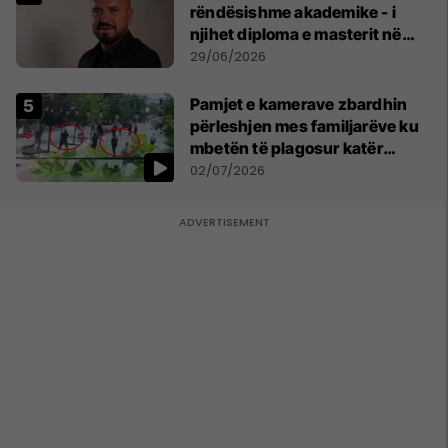
rëndësishme akademike - i
njihet diploma e masterit në
Psikologji në Zvicër
29/06/2026
Pamjet e kamerave zbardhin
përleshjen mes familjarëve ku
mbetën të plagosur katër
persona
02/07/2026