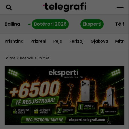
Ballina
Botërori 2026
Eksperti
Të fu
Prishtina
Prizreni
Peja
Ferizaj
Gjakova
Mitrov
Lajme
>
Kosovë
>
Politikë