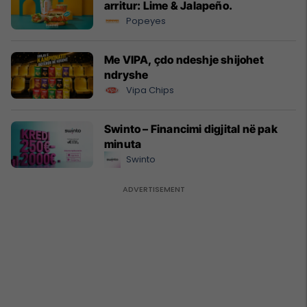
arritur: Lime & Jalapeño.
Popeyes
Me VIPA, çdo ndeshje shijohet
ndryshe
Vipa Chips
Swinto – Financimi digjital në pak
minuta
Swinto