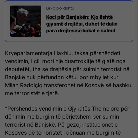
​Koci për Banjskën: Kjo është
gjysmë drejtësi, duhet të dalin
para drejtësisë kokat e sulmit
Kryeparlamentarja Haxhiu, teksa përshëndeti
vendimin, i cili mori një duartrokitje të gjatë nga
deputetët, tha se drejtësia për sulmin terrorist në
Banjskë nuk përfundon këtu, por mbyllet kur
Milan Radoiçiq transferohet në Kosovë së bashku
me terroristët e tjerë.
“Përshëndes vendimin e Gjykatës Themelore për
dënimin me burgim të përjetshëm për sulmin
terrorist në Banjskë. Përgëzoj institucionet e
Kosovës që terroristët i dënuan me burgim të