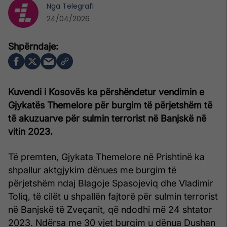
Nga
Telegrafi
24/04/2026
Kuvendi i Kosovës ka përshëndetur vendimin e
Gjykatës Themelore për burgim të përjetshëm të
të akuzuarve për sulmin terrorist në Banjskë në
vitin 2023.
Të premten, Gjykata Themelore në Prishtinë ka
shpallur aktgjykim dënues me burgim të
përjetshëm ndaj Blagoje Spasojeviq dhe Vladimir
Toliq, të cilët u shpallën fajtorë për sulmin terrorist
në Banjskë të Zveçanit, që ndodhi më 24 shtator
2023. Ndërsa me 30 vjet burgim u dënua Dushan