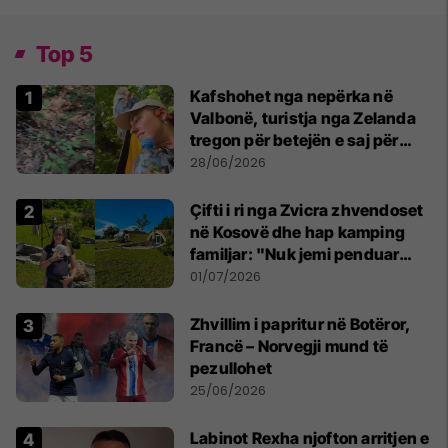
Top 5
Kafshohet nga nepërka në
Valbonë, turistja nga Zelanda
tregon për betejën e saj për
mbijetesë
28/06/2026
Çifti i ri nga Zvicra zhvendoset
në Kosovë dhe hap kamping
familjar: "Nuk jemi penduar
asnjë ditë"
01/07/2026
Zhvillim i papritur në Botëror,
Francë – Norvegji mund të
pezullohet
25/06/2026
Labinot Rexha njofton arritjen e