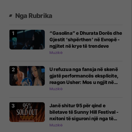
Nga Rubrika
“Gasolina” e Dhurata Dorës dhe
Gjestit ‘shpërthen’ në Evropë -
ngjitet në krye të trendeve
Muzikë
U refuzua nga fansja në skenë
gjatë performancës eksplicite,
reagon Usher: Mos u ngjit në
skenë nëse nuk do të jesh aty
Muzikë
Janë shitur 95 për qind e
biletave të Sunny Hill Festival -
nxitoni të siguroni një nga të
fundit
Muzikë