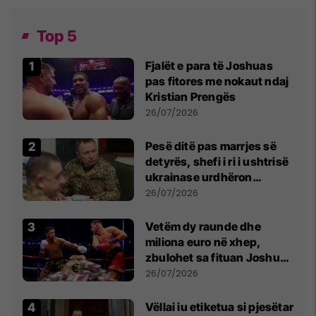
Top 5
Fjalët e para të Joshuas
pas fitores me nokaut ndaj
Kristian Prengës
26/07/2026
Pesë ditë pas marrjes së
detyrës, shefi i ri i ushtrisë
ukrainase urdhëron
kontroll të madh
26/07/2026
Vetëm dy raunde dhe
miliona euro në xhep,
zbulohet sa fituan Joshua
e Prenga
26/07/2026
Vëllai iu etiketua si pjesëtar