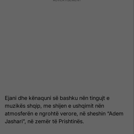
Ejani dhe kënaquni së bashku nën tingujt e
muzikës shqip, me shijen e ushqimit nën
atmosferën e ngrohtë verore, në sheshin “Adem
Jashari”, në zemër të Prishtinës.