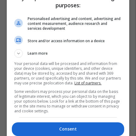
purposes:
Personalised advertising and content, advertising and
content measurement, audience research and
services development
Store and/or access information on a device
Learn more
Your personal data will be processed and information from
your device (cookies, unique identifiers, and other device
data) may be stored by, accessed by and shared with 369
partners, or used specifically by this site. We and our partners
may use precise geolocation data.
List of partners.
Some vendors may process your personal data on the basis
of legitimate interest, which you can object to by managing
your options below. Look for a link at the bottom of this page
or in the site menu to manage or withdraw consent in privacy
and cookie settings.
Marsela Çibukaj
Pr Artikuj
Prishtina Gastronomy Festival
Consent