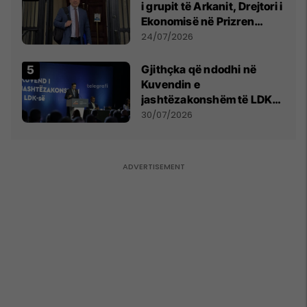
i grupit të Arkanit, Drejtori i
Ekonomisë në Prizren
mohon pretendimet
24/07/2026
Gjithçka që ndodhi në
Kuvendin e
jashtëzakonshëm të LDK-
së
30/07/2026