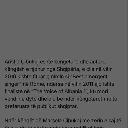
Aristja Çibukaj është këngëtare dhe autore
këngësh e njohur nga Shqipëria, e cila në vitin
2010 kishte fituar çmimin si “Best emergent
singer” në Romë, ndërsa në vitin 2011 ajo ishte
finaliste në “The Voice of Albania 1”, ku mori
vendin e dytë dhe e u bë ndër këngëtaret më të
preferuara të publikut shqiptar.
Ndër këngët që Marsela Çibukaj me zërin e saj të
bukur do të performojë para publikut janë