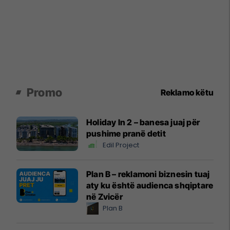
Promo
Reklamo këtu
Holiday In 2 – banesa juaj për
pushime pranë detit
Edil Project
Plan B – reklamoni biznesin tuaj
aty ku është audienca shqiptare
në Zvicër
Plan B