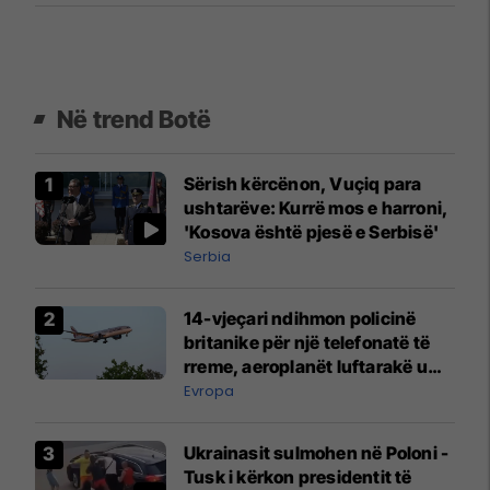
Në trend Botë
Sërish kërcënon, Vuçiq para
ushtarëve: Kurrë mos e harroni,
'Kosova është pjesë e Serbisë'
Serbia
14-vjeçari ndihmon policinë
britanike për një telefonatë të
rreme, aeroplanët luftarakë u
ngritën në ajër për të
Evropa
interceptuar fluturaken e Qatar
Airways që po shkonte drejt
Ukrainasit sulmohen në Poloni -
Mançesterit
Tusk i kërkon presidentit të