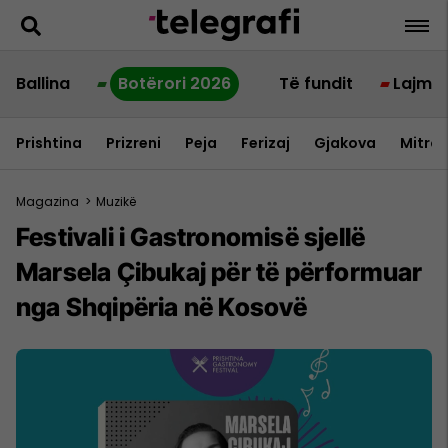
Ballina
Botërori 2026
Të fundit
Lajme
Prishtina
Prizreni
Peja
Ferizaj
Gjakova
Mitrov
Magazina
>
Muzikë
Festivali i Gastronomisë sjellë
Marsela Çibukaj për të përformuar
nga Shqipëria në Kosovë