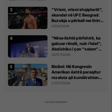
Beograd
“Vrisni, vrisni shqiptarët”,
skandal në UFC Beograd:
Buzukja u përball me thirrje
anti-shqiptare nga
01/08/2026
tribunat
"Nëse është përfshirë, ka
gabuar rëndë, nuk i falet",
Abdixhiku i çon “selam”
Përparim Ramës
30/07/2026
Bislimi: Në Kongresin
Amerikan është paraqitur
rezoluta që kundërshton
mbajtjen e Asamblesë
27/07/2026
Parlamentare të OSBE-së
në Beograd