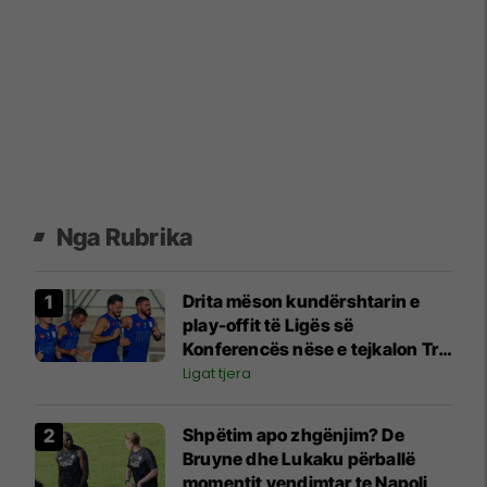
Nga Rubrika
Drita mëson kundërshtarin e
play-offit të Ligës së
Konferencës nëse e tejkalon Tre
Fiorin
Ligat tjera
Shpëtim apo zhgënjim? De
Bruyne dhe Lukaku përballë
momentit vendimtar te Napoli