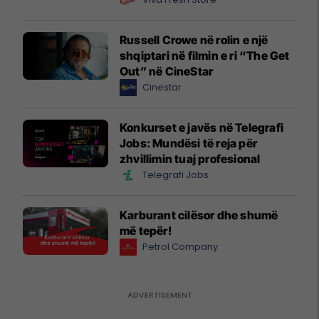
Russell Crowe në rolin e një
shqiptari në filmin e ri “The Get
Out” në CineStar
Cinestar
Konkurset e javës në Telegrafi
Jobs: Mundësi të reja për
zhvillimin tuaj profesional
Telegrafi Jobs
Karburant cilësor dhe shumë
më tepër!
Petrol Company