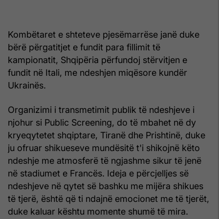
Kombëtaret e shteteve pjesëmarrëse janë duke
bërë përgatitjet e fundit para fillimit të
kampionatit, Shqipëria përfundoj stërvitjen e
fundit në Itali, me ndeshjen miqësore kundër
Ukrainës.
Organizimi i transmetimit publik të ndeshjeve i
njohur si Public Screening, do të mbahet në dy
kryeqytetet shqiptare, Tiranë dhe Prishtinë, duke
ju ofruar shikueseve mundësitë t'i shikojnë këto
ndeshje me atmosferë të ngjashme sikur të jenë
në stadiumet e Francës. Ideja e përcjelljes së
ndeshjeve në qytet së bashku me mijëra shikues
të tjerë, është që ti ndajnë emocionet me të tjerët,
duke kaluar kështu momente shumë të mira.