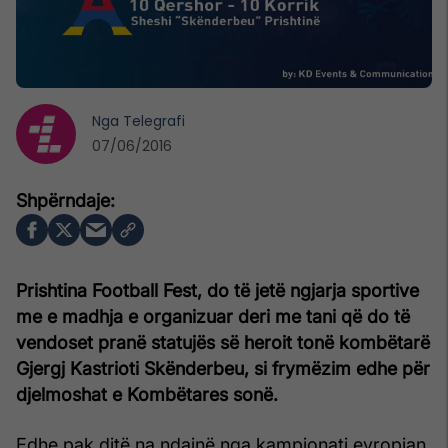
Nga
Telegrafi
07/06/2016
Prishtina Football Fest, do të jetë ngjarja sportive
me e madhja e organizuar deri me tani që do të
vendoset pranë statujës së heroit tonë kombëtarë
Gjergj Kastrioti Skënderbeu, si frymëzim edhe për
djelmoshat e Kombëtares sonë.
Edhe pak ditë na ndajnë nga kampionati evropian,