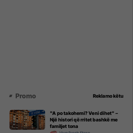
Promo
Reklamo këtu
"A po takohemi? Veni dihet" –
Një histori që rritet bashkë me
familjet tona
Viva Fresh Store