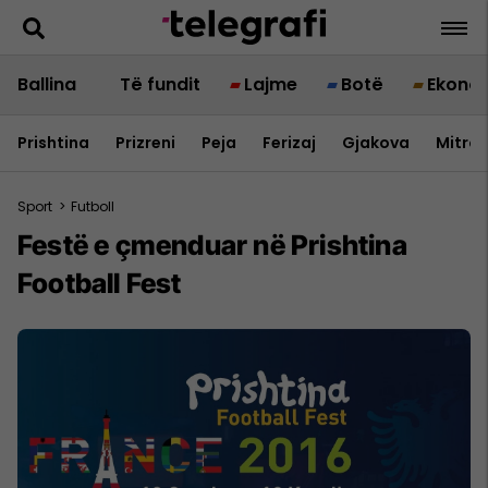
Ballina
Të fundit
Lajme
Botë
Ekono
Prishtina
Prizreni
Peja
Ferizaj
Gjakova
Mitrov
Sport
>
Futboll
Festë e çmenduar në Prishtina
Football Fest