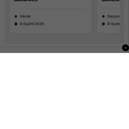
Xërxë
Deçan
8 Gusht 2026
8 Gusht 20
×