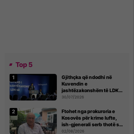
Top 5
Gjithçka që ndodhi në
Kuvendin e
jashtëzakonshëm të LDK-
së
30/07/2026
Ftohet nga prokuroria e
Kosovës për krime lufte,
ish-gjenerali serb thotë se
dikush e tradhtoi në
02/08/2026