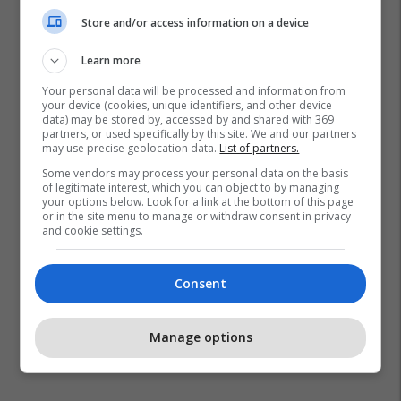
Store and/or access information on a device
Learn more
Your personal data will be processed and information from
your device (cookies, unique identifiers, and other device
data) may be stored by, accessed by and shared with 369
Prishtina Football Fest
partners, or used specifically by this site. We and our partners
may use precise geolocation data.
List of partners.
Some vendors may process your personal data on the basis
of legitimate interest, which you can object to by managing
your options below. Look for a link at the bottom of this page
or in the site menu to manage or withdraw consent in privacy
and cookie settings.
Consent
Manage options