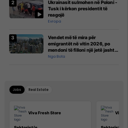
Ukrainasit sulmohen në Poloni -
Tusk i kërkon presidentit të
reagojë
Evropa
Vendet më të mira për
emigrantët në vitin 2026, po
mendoni të filloni një jetë jashtë
vendit?
Nga Bota
Jobs
Real Estate
Viva Fresh Store
Viva F
Sektorist/e
Sektorist/e