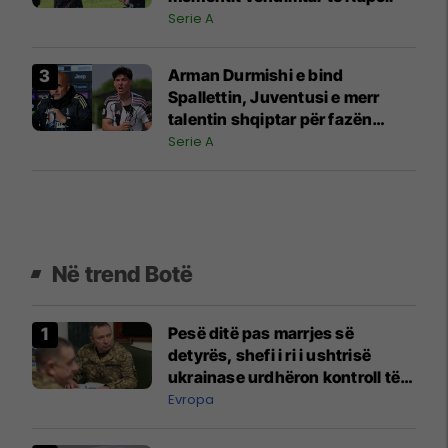
Serie A
Arman Durmishi e bind
Spallettin, Juventusi e merr
talentin shqiptar për fazën
përgatitore
Serie A
Në trend Botë
Pesë ditë pas marrjes së
detyrës, shefi i ri i ushtrisë
ukrainase urdhëron kontroll të
madh
Evropa