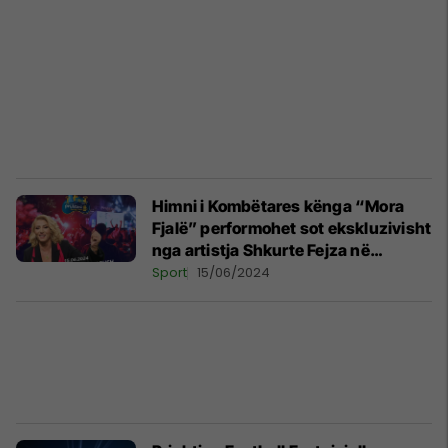
Himni i Kombëtares kënga “Mora
Fjalë” performohet sot ekskluzivisht
nga artistja Shkurte Fejza në
Prishtina Football Fest, në Sheshin
Sport
15/06/2024
"Xhorxh Bush"!