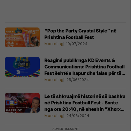
“Pop the Party Crystal Style” në
Prishtina Football Fest
Marketing
10/07/2024
Reagimi publik nga KD Events &
Communications: Prishtina Football
Fest është e hapur dhe falas për të
gjithë!
Marketing
25/06/2024
Le të shkruajmë historinë së bashku
në Prishtina Football Fest - Sonte
nga ora 20:40, në sheshin "Xhorxh
Bush"!
Marketing
24/06/2024