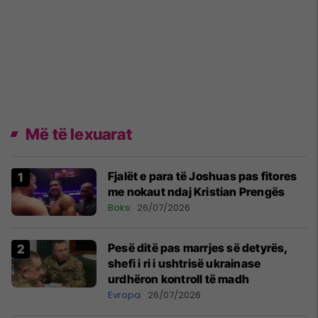
Më të lexuarat
Fjalët e para të Joshuas pas fitores
me nokaut ndaj Kristian Prengës
Boks
26/07/2026
Pesë ditë pas marrjes së detyrës,
shefi i ri i ushtrisë ukrainase
urdhëron kontroll të madh
Evropa
26/07/2026