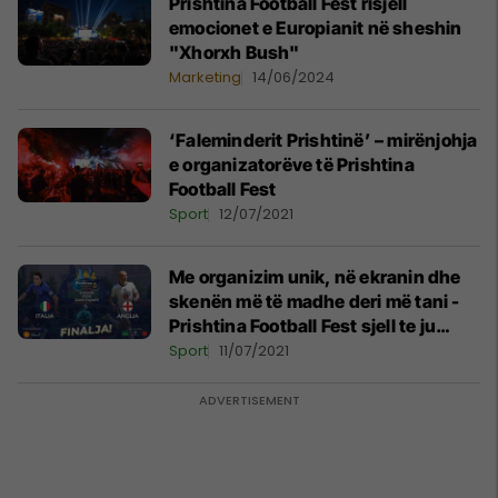
Prishtina Football Fest risjell
emocionet e Europianit në sheshin
"Xhorxh Bush"
Marketing
14/06/2024
‘Faleminderit Prishtinë’ – mirënjohja
e organizatorëve të Prishtina
Football Fest
Sport
12/07/2021
Me organizim unik, në ekranin dhe
skenën më të madhe deri më tani -
Prishtina Football Fest sjell te ju
finalen e ‘Euro 2020’
Sport
11/07/2021