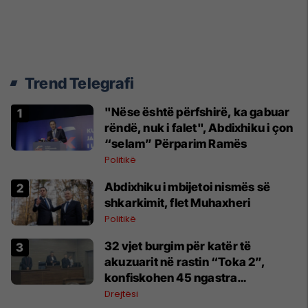
Trend Telegrafi
"Nëse është përfshirë, ka gabuar
rëndë, nuk i falet", Abdixhiku i çon
“selam” Përparim Ramës
Politikë
Abdixhiku i mbijetoi nismës së
shkarkimit, flet Muhaxheri
Politikë
32 vjet burgim për katër të
akuzuarit në rastin “Toka 2”,
konfiskohen 45 ngastra
kadastrale
Drejtësi