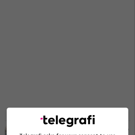
Përjetojeni atmosferën e magjishme