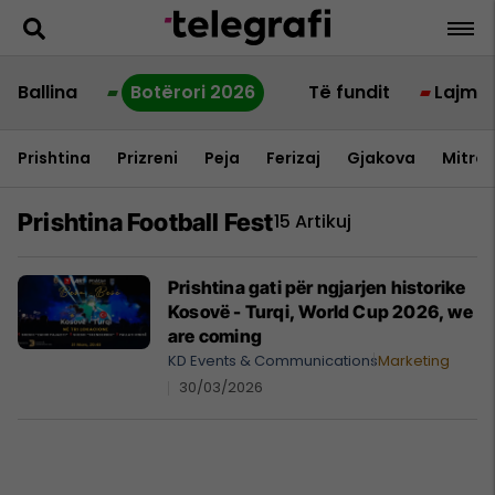
Ballina
Botërori 2026
Të fundit
Lajme
Prishtina
Prizreni
Peja
Ferizaj
Gjakova
Mitrov
Prishtina Football Fest
15 Artikuj
Prishtina gati për ngjarjen historike
Kosovë - Turqi, World Cup 2026, we
are coming
KD Events & Communications
Marketing
30/03/2026