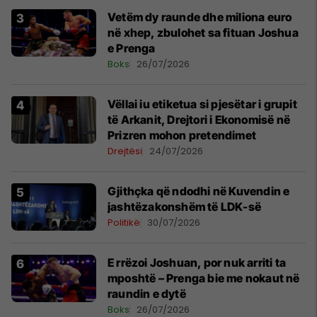
Vetëm dy raunde dhe miliona euro
në xhep, zbulohet sa fituan Joshua
e Prenga
Boks
26/07/2026
Vëllai iu etiketua si pjesëtar i grupit
të Arkanit, Drejtori i Ekonomisë në
Prizren mohon pretendimet
Drejtësi
24/07/2026
Gjithçka që ndodhi në Kuvendin e
jashtëzakonshëm të LDK-së
Politikë
30/07/2026
E rrëzoi Joshuan, por nuk arriti ta
mposhtë – Prenga bie me nokaut në
raundin e dytë
Boks
26/07/2026