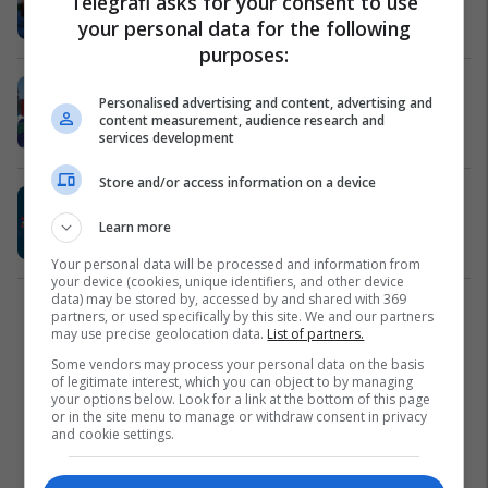
Telegrafi asks for your consent to use
të finales në Sheshin Skënderbeu
your personal data for the following
Futboll
10/07/2016
purposes:
Fillon Prishtina Football Fest, ja kur
Personalised advertising and content, advertising and
bëhet hapja zyrtare (Foto)
content measurement, audience research and
Përfaqësueset
10/06/2016
services development
Store and/or access information on a device
Festë e çmenduar në Prishtina
Football Fest
Learn more
Futboll
07/06/2016
Your personal data will be processed and information from
your device (cookies, unique identifiers, and other device
data) may be stored by, accessed by and shared with 369
partners, or used specifically by this site. We and our partners
1
may use precise geolocation data.
List of partners.
Some vendors may process your personal data on the basis
of legitimate interest, which you can object to by managing
your options below. Look for a link at the bottom of this page
or in the site menu to manage or withdraw consent in privacy
and cookie settings.