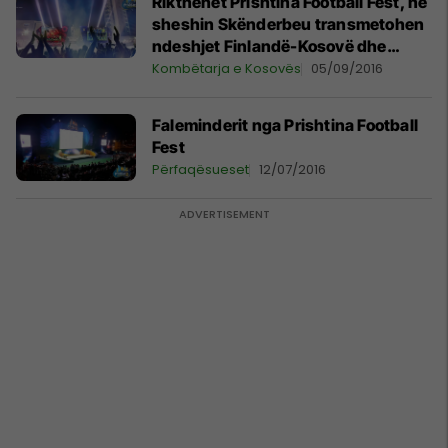
Rikthehet Prishtina Football Fest, në
sheshin Skënderbeu transmetohen
ndeshjet Finlandë-Kosovë dhe
Shqipëri-Maqedoni
Kombëtarja e Kosovës
05/09/2016
Faleminderit nga Prishtina Football
Fest
Përfaqësueset
12/07/2016