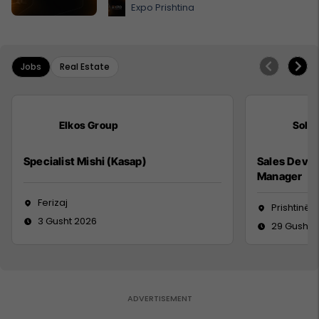
Expo Prishtina
Jobs
Real Estate
Elkos Group
Sola
Specialist Mishi (Kasap)
Sales Deve
Manager
Ferizaj
Prishtinë
3 Gusht 2026
29 Gusht 