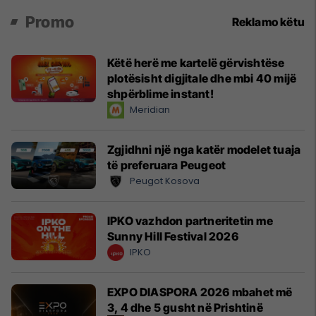
Promo
Reklamo këtu
Këtë herë me kartelë gërvishtëse
plotësisht digjitale dhe mbi 40 mijë
shpërblime instant!
Meridian
Zgjidhni një nga katër modelet tuaja
të preferuara Peugeot
Peugot Kosova
IPKO vazhdon partneritetin me
Sunny Hill Festival 2026
IPKO
EXPO DIASPORA 2026 mbahet më
3, 4 dhe 5 gusht në Prishtinë