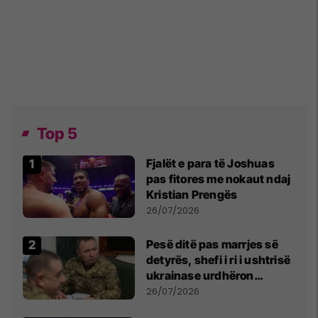
Top 5
Fjalët e para të Joshuas
pas fitores me nokaut ndaj
Kristian Prengës
26/07/2026
Pesë ditë pas marrjes së
detyrës, shefi i ri i ushtrisë
ukrainase urdhëron
kontroll të madh
26/07/2026