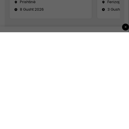
Prishtinë
Ferizaj
8 Gusht 2026
3 Gusht 20
×