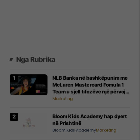
Nga Rubrika
NLB Banka në bashkëpunim me
McLaren Mastercard Fomula 1
Team u sjell tifozëve një përvojë
të paharrueshme
Marketing
Bloom Kids Academy hap dyert
në Prishtinë
Bloom Kids Academy
Marketing