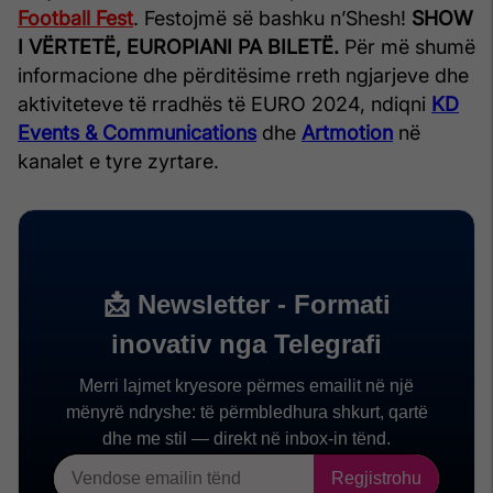
Football Fest
. Festojmë së bashku n’Shesh!
SHOW
I VËRTETË, EUROPIANI PA BILETË.
Për më shumë
informacione dhe përditësime rreth ngjarjeve dhe
aktiviteteve të rradhës të EURO 2024, ndiqni
KD
Events & Communications
dhe
Artmotion
në
kanalet e tyre zyrtare.