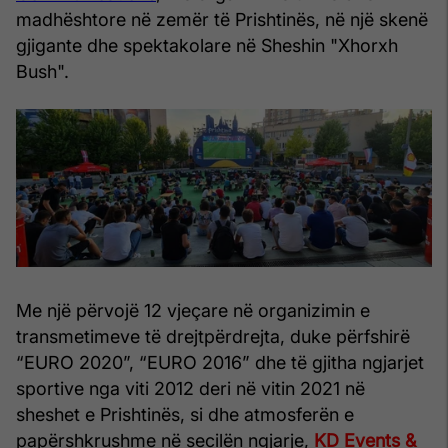
madhështore në zemër të Prishtinës, në një skenë
gjigante dhe spektakolare në Sheshin "Xhorxh
Bush".
Me një përvojë 12 vjeçare në organizimin e
transmetimeve të drejtpërdrejta, duke përfshirë
“EURO 2020”, “EURO 2016” dhe të gjitha ngjarjet
sportive nga viti 2012 deri në vitin 2021 në
sheshet e Prishtinës, si dhe atmosferën e
papërshkrushme në secilën ngjarje,
KD Events &