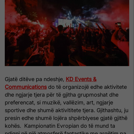
Gjatë ditëve pa ndeshje,
KD Events &
Communications
do të organizojë edhe aktivitete
dhe ngjarje tjera për të gjitha grupmoshat dhe
preferencat, si muzikë, vallëzim, art, ngjarje
sportive dhe shumë aktivititete tjera. Gjithashtu, ju
presin edhe shumë lojëra shpërblyese gjatë gjithë
kohës.
Kampionatin Evropian do të mund ta
ndiqni në një atmosferë fantastike me argëtim pa