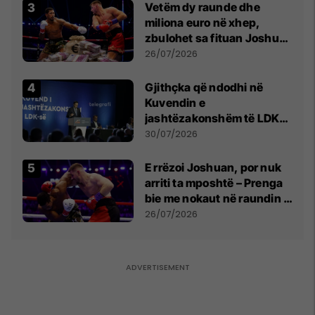
Vetëm dy raunde dhe
miliona euro në xhep,
zbulohet sa fituan Joshua
e Prenga
26/07/2026
Gjithçka që ndodhi në
Kuvendin e
jashtëzakonshëm të LDK-
së
30/07/2026
E rrëzoi Joshuan, por nuk
arriti ta mposhtë – Prenga
bie me nokaut në raundin e
dytë
26/07/2026