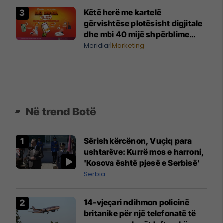
Këtë herë me kartelë
gërvishtëse plotësisht digjitale
dhe mbi 40 mijë shpërblime
instant!
Meridian
Marketing
Në trend Botë
Sërish kërcënon, Vuçiq para
ushtarëve: Kurrë mos e harroni,
'Kosova është pjesë e Serbisë'
Serbia
14-vjeçari ndihmon policinë
britanike për një telefonatë të