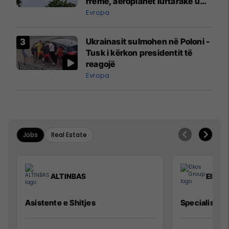
rreme, aeroplanët luftarakë u
ngritën në ajër për të
Evropa
interceptuar fluturaken e Qatar
Airways që po shkonte drejt
Ukrainasit sulmohen në Poloni -
Mançesterit
Tusk i kërkon presidentit të
reagojë
Evropa
Jobs
Real Estate
ALTINBAS
Elkos
Asistente e Shitjes
Specialist Mi