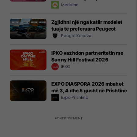
instant!
Meridian
Zgjidhni një nga katër modelet
tuaja të preferuara Peugeot
Peugot Kosova
IPKO vazhdon partneritetin me
Sunny Hill Festival 2026
IPKO
EXPO DIASPORA 2026 mbahet
më 3, 4 dhe 5 gusht në Prishtinë
Expo Prishtina