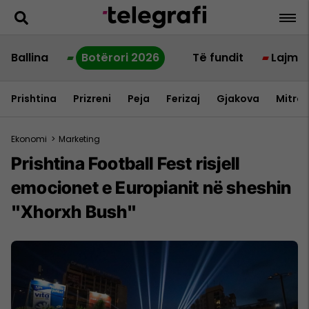
Ballina
Botërori 2026
Të fundit
Lajme
Prishtina
Prizreni
Peja
Ferizaj
Gjakova
Mitrov
Ekonomi
>
Marketing
Prishtina Football Fest risjell
emocionet e Europianit në sheshin
"Xhorxh Bush"