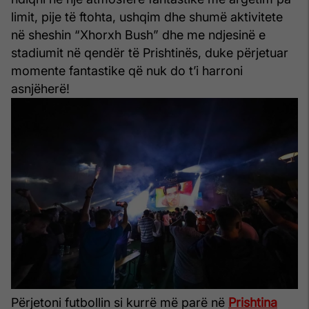
limit, pije të ftohta, ushqim dhe shumë aktivitete
në sheshin “Xhorxh Bush” dhe me ndjesinë e
stadiumit në qendër të Prishtinës, duke përjetuar
momente fantastike që nuk do t’i harroni
asnjëherë!
Përjetoni futbollin si kurrë më parë në
Prishtina