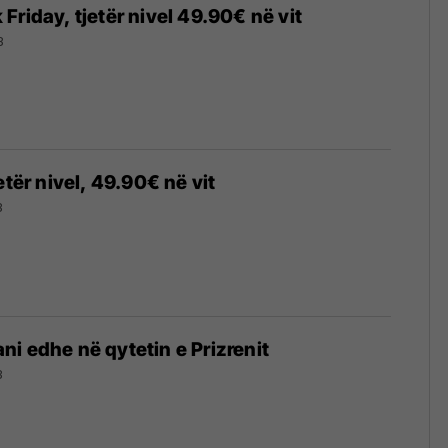
Friday, tjetër nivel 49.90€ në vit
8
etër nivel, 49.90€ në vit
8
i edhe në qytetin e Prizrenit
8