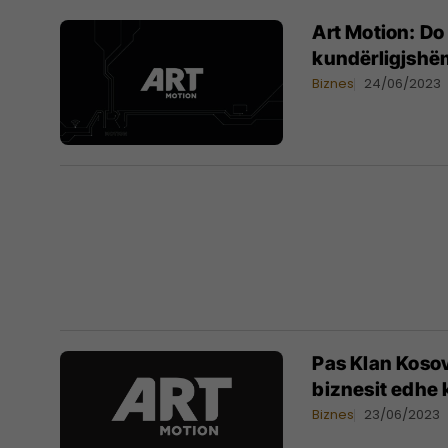
Art Motion: Do
kundërligjshëm
Biznes
24/06/2023
Pas Klan Kosov
biznesit edhe
Biznes
23/06/2023