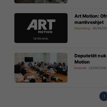
Art Motion: Of
marrëveshjet
Marketing
25/09/20
Deputetët nuk
Motion
Kosovë
24/09/2018
1