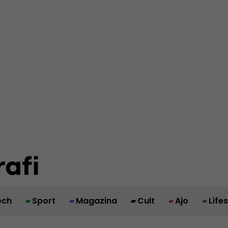
ech
Sport
Magazina
Cult
Ajo
Life