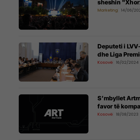
sheshin "Xho
Marketing
14/06/20
Deputeti i LVV
dhe Liga Premi
Kosovë
16/02/2024
S’mbyllet Art
favor të kompa
Kosovë
18/08/2023