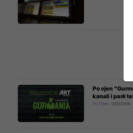
Po vjen "Gurm
kanali i parë t
TV / Film
13/12/2018