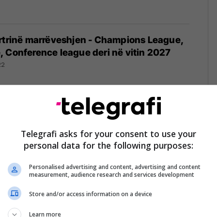
ërtrinë marrëveshjen - Champions League,
 Conference league deri në vitin 2027
22
levizive për Superligën e Kosovës i ka
tion & Klan Kosova”, ofruan 380 mijë euro
Telegrafi asks for your consent to use your
personal data for the following purposes:
20
Personalised advertising and content, advertising and content
measurement, audience research and services development
Store and/or access information on a device
itAlb e Tibo po bëjnë pirateri
0
Learn more