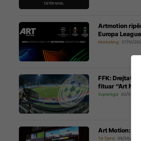
Artmotion rip
Europa League,
Marketing
07/10/20
FFK: Drejtat te
fituar “Art Mo
Superliga
02/09/20
Art Motion: Dig
Të Tjera
09/05/202