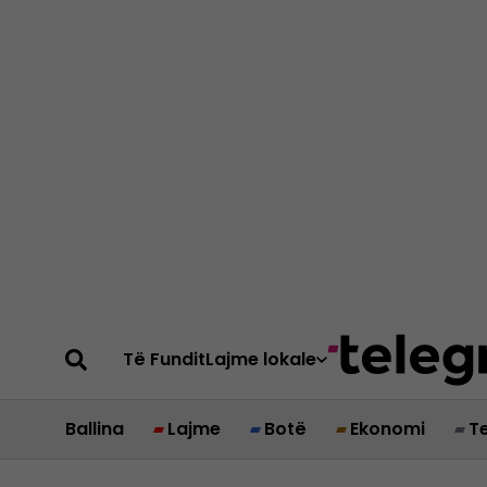
Të Fundit
Lajme lokale
Ballina
Lajme
Botë
Ekonomi
T