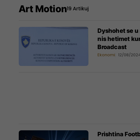
Art Motion
19 Artikuj
Dyshohet se u 
nis hetimet ku
Broadcast
Ekonomi
12/08/202
Prishtina Footb