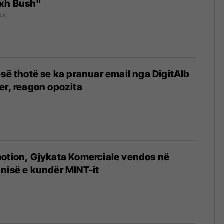
rxh Bush"
24
-së thotë se ka pranuar email nga DigitAlb
er, reagon opozita
motion, Gjykata Komerciale vendos në
nisë e kundër MINT-it