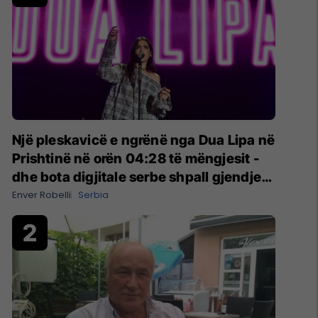
Një pleskavicë e ngrënë nga Dua Lipa në
Prishtinë në orën 04:28 të mëngjesit -
dhe bota digjitale serbe shpall gjendjen
e luftës
Enver Robelli
Serbia