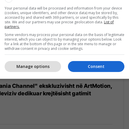
Your personal data will be processed and information from your device
(cookies, unique identifiers, and other device data) may be stored by,
accessed by and shared with 369 partners, or used specifically by this
site. We and our partners may use precise geolocation data.
List of
partners.
Some vendors may process your personal data on the basis of legitimate
interest, which you can object to by managing your options below. Look
for a link at the bottom of this page or in the site menu to manage or
withdraw consent in privacy and cookie settings.
Manage options
Consent
ania Channel" ekskluzivisht në ArtMotion,
eleviziv dedikuar krejtësisht gatimit