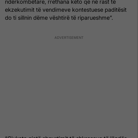
ndërkombëtare, rrethana këto që në rast të
ekzekutimit të vendimeve kontestuese paditësit
do ti sillnin dëme vështirë të riparueshme”.