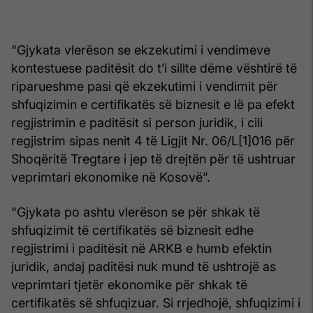
“Gjykata vlerëson se ekzekutimi i vendimeve
kontestuese paditësit do t’i sillte dëme vështirë të
riparueshme pasi që ekzekutimi i vendimit për
shfuqizimin e certifikatës së biznesit e lë pa efekt
regjistrimin e paditësit si person juridik, i cili
regjistrim sipas nenit 4 të Ligjit Nr. 06/L[1]016 për
Shoqëritë Tregtare i jep të drejtën për të ushtruar
veprimtari ekonomike në Kosovë”.
“Gjykata po ashtu vlerëson se për shkak të
shfuqizimit të certifikatës së biznesit edhe
regjistrimi i paditësit në ARKB e humb efektin
juridik, andaj paditësi nuk mund të ushtrojë as
veprimtari tjetër ekonomike për shkak të
certifikatës së shfuqizuar. Si rrjedhojë, shfuqizimi i