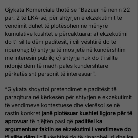
Gjykata Komerciale thotë se “Bazuar në nenin 22
par. 2 të LKA-së, për shtyrjen e ekzekutimit të
vendimit duhet të plotësohen në mënyrë
kumulative kushtet e përcaktuara: a) ekzekutimi
do t’i sillte dëm paditësit, i cili vështirë do të
riparohej; b) shtyrja të mos jetë në kundërshtim
me interesin publik; c) shtyrja nuk do t’i sillte
ndonjë dëm të madh palës kundërshtare
përkatësisht personit të interesuar”.
“Gjykata shqyrtoi pretendimet e paditësit të
paraqitura në kërkesën për shtyrjen e ekzekutimit
të vendimeve kontestuese dhe vlerësoi se në
rastin konkret
janë plotësuar kushtet ligjore për të
aprovuar
të njëjtën pasi që
paditësi ka
argumentuar faktin se ekzekutimi i vendimeve do
t’i sillte dëm
i cili vështirë do të riparohej, si dhe
ka