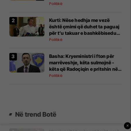
Politikë
Kurti: Nëse hedhja me vezë
është çmimi që duhet ta paguaj
për t’u takuar e bashkëbiseduar
jam i lumtur ta bëj këtë
Politikë
Basha: Kryeministri i fton për
marrëveshje, këta sulmojnë -
këta që Radoçiqin e pritshin në
kryeministri
Politikë
Në trend Botë
×