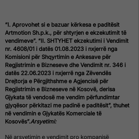
“I. Aprovohet si e bazuar kërkesa e paditësit
Artmotion Sh.p.k., për shtyrjen e ekzekutimit të
vendimeve”.
“II. SHTYHET ekzekutimi i Vendimit
nr. 4608/01 i datës 01.08.2023 i nxjerrë nga
Komisioni për Shqyrtimin e Ankesave për
Regjistrimin e Bizneseve dhe Vendimit nr. 346 i
datës 22.06.2023 i nxjerrë nga Zëvendës
Drejtorja e Përgjithshme e Agjencisë për
Regjistrimin e Bizneseve në Kosovë, derisa
Gjykata të vendosë me vendim përfundimtar
gjyqësor përkitazi me padinë e paditësit”, thuhet
në vendimin e Gjykatës Komerciale të
Kosovës”.
Arsyetimi:
Në arsyetimin e vendimit pro kompanisë