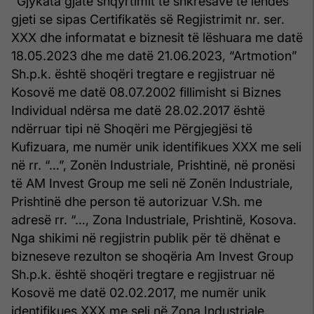
“Gjykata gjatë shqyrtimit të shkresave të lëndës
gjeti se sipas Certifikatës së Regjistrimit nr. ser.
XXX dhe informatat e biznesit të lëshuara me datë
18.05.2023 dhe me datë 21.06.2023, “Artmotion”
Sh.p.k. është shoqëri tregtare e regjistruar në
Kosovë me datë 08.07.2002 fillimisht si Biznes
Individual ndërsa me datë 28.02.2017 është
ndërruar tipi në Shoqëri me Përgjegjësi të
Kufizuara, me numër unik identifikues XXX me seli
në rr. “…”, Zonën Industriale, Prishtinë, në pronësi
të AM Invest Group me seli në Zonën Industriale,
Prishtinë dhe person të autorizuar V.Sh. me
adresë rr. “…, Zona Industriale, Prishtinë, Kosova.
Nga shikimi në regjistrin publik për të dhënat e
bizneseve rezulton se shoqëria Am Invest Group
Sh.p.k. është shoqëri tregtare e regjistruar në
Kosovë me datë 02.02.2017, me numër unik
identifikues XXX me seli në Zona Industriale,