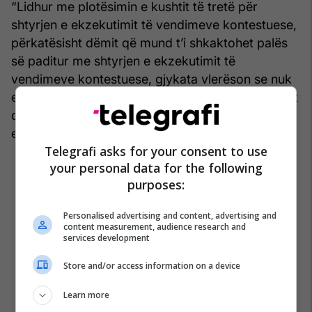
“Lidhur me plotësimin e kushtit të tretë për
shtyrjen e ekzekutimit të vendimeve kontestuese,
përkatësisht dëmit që mund t’i shkaktohet palës
së paditur me shtyrjen e ekzekutimit të
vendimeve kontestuese, gjykata vlerëson se nuk
ekziston ndonjë rrethanë sipas të cilës të paditurit
do t’i shkaktohej ndonjë dëm nga shtyrja e
ekzekutimit të vendimeve kontestuese”.
Telegrafi asks for your consent to use
your personal data for the following
purposes:
Personalised advertising and content, advertising and
content measurement, audience research and
services development
Store and/or access information on a device
Learn more