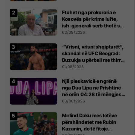
Ftohet nga prokuroria e
Kosovës për krime lufte,
ish-gjenerali serb thotë se
dikush e tradhtoi në
02/08/2026
Beograd
“Vrisni, vrisni shqiptarët”,
skandal në UFC Beograd:
Buzukja u përball me thirrje
anti-shqiptare nga
01/08/2026
tribunat
Një pleskavicë e ngrënë
nga Dua Lipa në Prishtinë
në orën 04:28 të mëngjesit
- dhe bota digjitale serbe
03/08/2026
shpall gjendjen e luftës
Mirlind Daku mes lotëve
përshëndetet me Rubin
Kazanin, do të fitojë