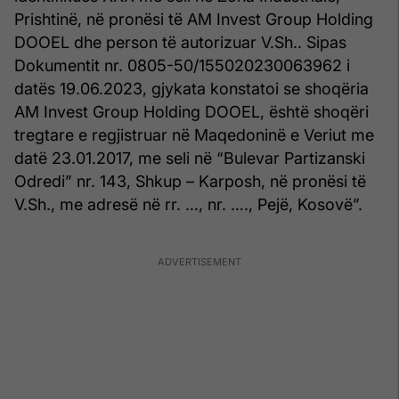
Prishtinë, në pronësi të AM Invest Group Holding
DOOEL dhe person të autorizuar V.Sh.. Sipas
Dokumentit nr. 0805-50/155020230063962 i
datës 19.06.2023, gjykata konstatoi se shoqëria
AM Invest Group Holding DOOEL, është shoqëri
tregtare e regjistruar në Maqedoninë e Veriut me
datë 23.01.2017, me seli në “Bulevar Partizanski
Odredi” nr. 143, Shkup – Karposh, në pronësi të
V.Sh., me adresë në rr. …, nr. …., Pejë, Kosovë”.