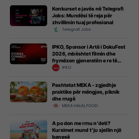
Konkurset e javës në Telegrafi
Jobs: Mundësi të reja për
zhvillimin tuaj profesional
Telegrafi Jobs
IPKO, Sponsor i Artë i DokuFest
2026, mbështet filmin dhe
frymëzon gjeneratën e re të
krijuesve
IPKO
Pashtetat MEKA - zgjedhje
praktike për mëngjes, piknik
dhe rrugë
MEKA HALAL FOOD
A po don me rrnu n’deti?
Kursimet mund t’ju sjellin një
banesë