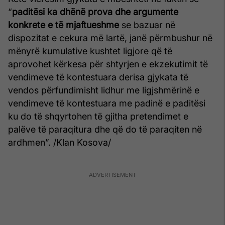
“
paditësi ka dhënë prova dhe argumente
konkrete e të mjaftueshme
se bazuar në
dispozitat e cekura më lartë, janë përmbushur në
mënyrë kumulative kushtet ligjore që të
aprovohet kërkesa për shtyrjen e ekzekutimit të
vendimeve të kontestuara derisa gjykata të
vendos përfundimisht lidhur me ligjshmërinë e
vendimeve të kontestuara me padinë e paditësi
ku do të shqyrtohen të gjitha pretendimet e
palëve të paraqitura dhe që do të paraqiten në
ardhmen”. /Klan Kosova/