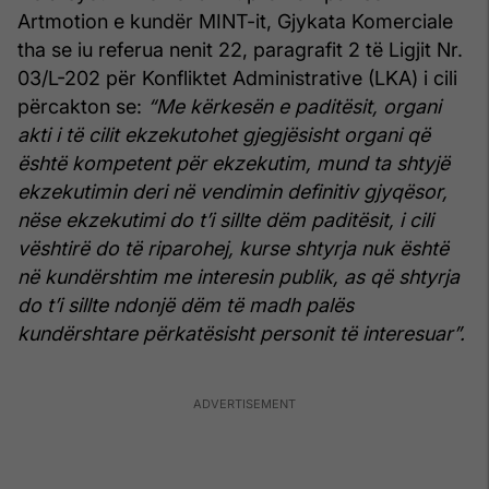
Artmotion e kundër MINT-it, Gjykata Komerciale
tha se iu referua nenit 22, paragrafit 2 të Ligjit Nr.
03/L-202 për Konfliktet Administrative (LKA) i cili
përcakton se:
“Me kërkesën e paditësit, organi
akti i të cilit ekzekutohet gjegjësisht organi që
është kompetent për ekzekutim, mund ta shtyjë
ekzekutimin deri në vendimin definitiv gjyqësor,
nëse ekzekutimi do t’i sillte dëm paditësit, i cili
vështirë do të riparohej, kurse shtyrja nuk është
në kundërshtim me interesin publik, as që shtyrja
do t’i sillte ndonjë dëm të madh palës
kundërshtare përkatësisht personit të interesuar”.