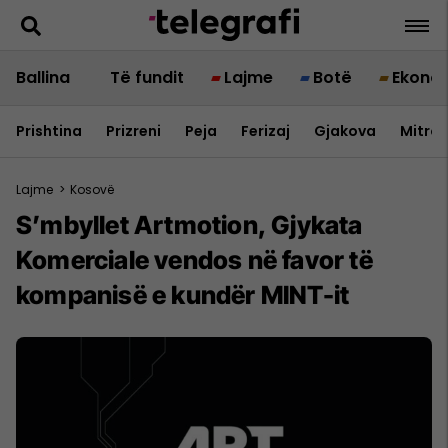
Ballina
Të fundit
Lajme
Botë
Ekono
Prishtina
Prizreni
Peja
Ferizaj
Gjakova
Mitrov
Lajme
>
Kosovë
S’mbyllet Artmotion, Gjykata
Komerciale vendos në favor të
kompanisë e kundër MINT-it