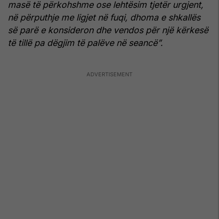
masë të përkohshme ose lehtësim tjetër urgjent,
në përputhje me ligjet në fuqi, dhoma e shkallës
së parë e konsideron dhe vendos për një kërkesë
të tillë pa dëgjim të palëve në seancë”.