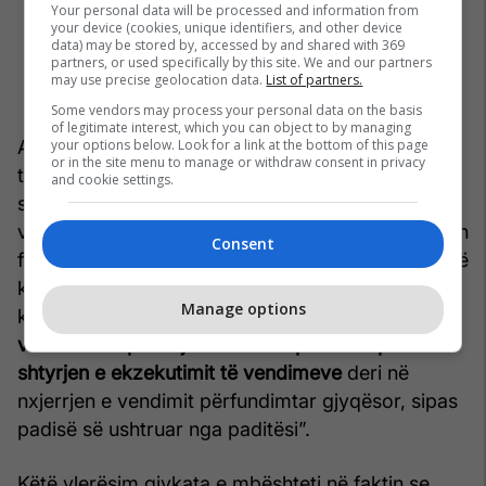
Your personal data will be processed and information from
your device (cookies, unique identifiers, and other device
data) may be stored by, accessed by and shared with 369
partners, or used specifically by this site. We and our partners
may use precise geolocation data.
List of partners.
Some vendors may process your personal data on the basis
of legitimate interest, which you can object to by managing
your options below. Look for a link at the bottom of this page
Andaj, Gjykata Komerciale ka konstatuar se “për
or in the site menu to manage or withdraw consent in privacy
ta shmangur rrezikun e dëmit që mund të i
and cookie settings.
shkaktohet paditësit në rast të ekzekutimit të
vendimeve të lartcekura dhe duke pasur parasysh
Consent
faktin se shtyrja e ekzekutimit të tyre nuk është në
kundërshtim me interesin publik dhe palës
Manage options
kundërshtare nuk i shkakton ndonjë dëm,
gjykata
vendosi ta aprovoj kërkesën e paditësit për
shtyrjen e ekzekutimit të vendimeve
deri në
nxjerrjen e vendimit përfundimtar gjyqësor, sipas
padisë së ushtruar nga paditësi”.
Këtë vlerësim gjykata e mbështeti në faktin se