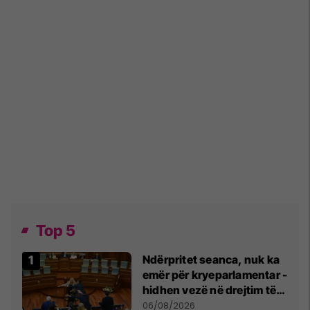
Top 5
Ndërpritet seanca, nuk ka
emër për kryeparlamentar -
hidhen vezë në drejtim të
Kurtit
06/08/2026