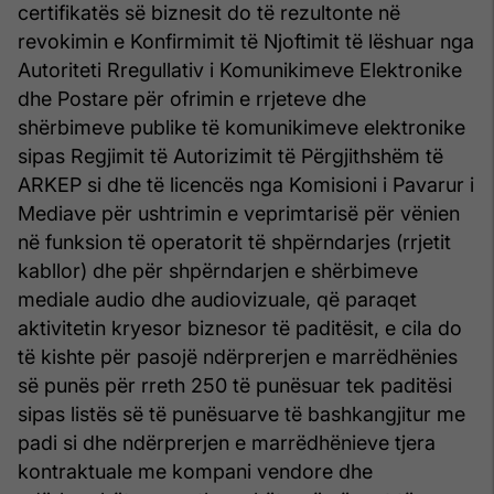
certifikatës së biznesit do të rezultonte në
revokimin e Konfirmimit të Njoftimit të lëshuar nga
Autoriteti Rregullativ i Komunikimeve Elektronike
dhe Postare për ofrimin e rrjeteve dhe
shërbimeve publike të komunikimeve elektronike
sipas Regjimit të Autorizimit të Përgjithshëm të
ARKEP si dhe të licencës nga Komisioni i Pavarur i
Mediave për ushtrimin e veprimtarisë për vënien
në funksion të operatorit të shpërndarjes (rrjetit
kabllor) dhe për shpërndarjen e shërbimeve
mediale audio dhe audiovizuale, që paraqet
aktivitetin kryesor biznesor të paditësit, e cila do
të kishte për pasojë ndërprerjen e marrëdhënies
së punës për rreth 250 të punësuar tek paditësi
sipas listës së të punësuarve të bashkangjitur me
padi si dhe ndërprerjen e marrëdhënieve tjera
kontraktuale me kompani vendore dhe