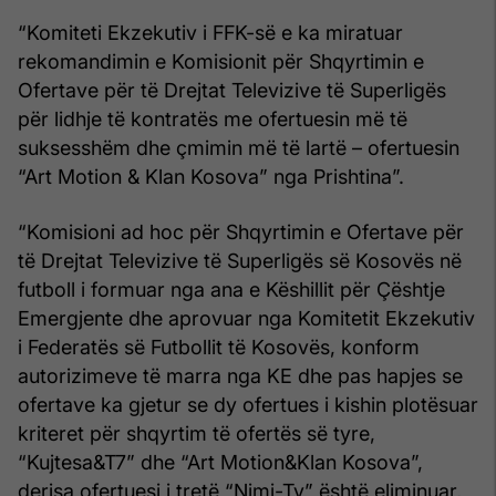
“Komiteti Ekzekutiv i FFK-së e ka miratuar
rekomandimin e Komisionit për Shqyrtimin e
Ofertave për të Drejtat Televizive të Superligës
për lidhje të kontratës me ofertuesin më të
suksesshëm dhe çmimin më të lartë – ofertuesin
“Art Motion & Klan Kosova” nga Prishtina”.
“Komisioni ad hoc për Shqyrtimin e Ofertave për
të Drejtat Televizive të Superligës së Kosovës në
futboll i formuar nga ana e Këshillit për Çështje
Emergjente dhe aprovuar nga Komitetit Ekzekutiv
i Federatës së Futbollit të Kosovës, konform
autorizimeve të marra nga KE dhe pas hapjes se
ofertave ka gjetur se dy ofertues i kishin plotësuar
kriteret për shqyrtim të ofertës së tyre,
“Kujtesa&T7” dhe “Art Motion&Klan Kosova”,
derisa ofertuesi i tretë “Nimi-Tv” është eliminuar,