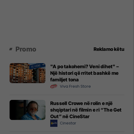
Promo
Reklamo këtu
"A po takohemi? Veni dihet" –
Një histori që rritet bashkë me
familjet tona
Viva Fresh Store
Russell Crowe në rolin e një
shqiptari në filmin e ri “The Get
Out” në CineStar
Cinestar