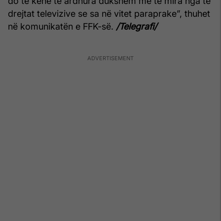
do të kenë të ardhura dukshëm më të mira nga të
drejtat televizive se sa në vitet paraprake”, thuhet
në komunikatën e FFK-së.
/Telegrafi/