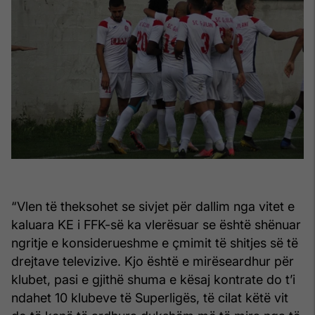
“Vlen të theksohet se sivjet për dallim nga vitet e
kaluara KE i FFK-së ka vlerësuar se është shënuar
ngritje e konsiderueshme e çmimit të shitjes së të
drejtave televizive. Kjo është e mirëseardhur për
klubet, pasi e gjithë shuma e kësaj kontrate do t’i
ndahet 10 klubeve të Superligës, të cilat këtë vit