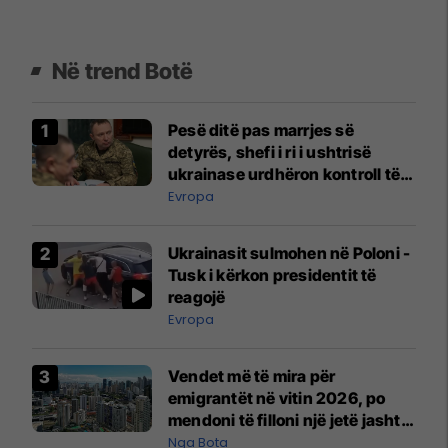
Në trend Botë
Pesë ditë pas marrjes së
detyrës, shefi i ri i ushtrisë
ukrainase urdhëron kontroll të
madh
Evropa
Ukrainasit sulmohen në Poloni -
Tusk i kërkon presidentit të
reagojë
Evropa
Vendet më të mira për
emigrantët në vitin 2026, po
mendoni të filloni një jetë jashtë
vendit?
Nga Bota