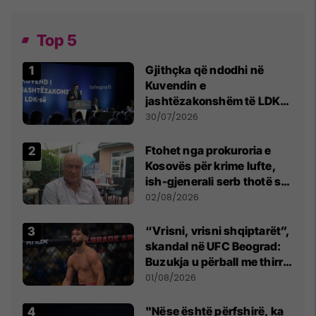
Top 5
Gjithçka që ndodhi në
Kuvendin e
jashtëzakonshëm të LDK-
së
30/07/2026
Ftohet nga prokuroria e
Kosovës për krime lufte,
ish-gjenerali serb thotë se
dikush e tradhtoi në
02/08/2026
Beograd
“Vrisni, vrisni shqiptarët”,
skandal në UFC Beograd:
Buzukja u përball me thirrje
anti-shqiptare nga
01/08/2026
tribunat
"Nëse është përfshirë, ka