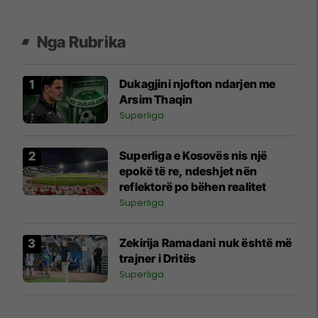
Nga Rubrika
Dukagjini njofton ndarjen me
Arsim Thaqin
Superliga
Superliga e Kosovës nis një
epokë të re, ndeshjet nën
reflektorë po bëhen realitet
Superliga
Zekirija Ramadani nuk është më
trajner i Dritës
Superliga