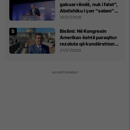
gabuar rëndë, nuk i falet",
Abdixhiku i çon “selam”
Përparim Ramës
30/07/2026
Bislimi: Në Kongresin
Amerikan është paraqitur
rezoluta që kundërshton
mbajtjen e Asamblesë
27/07/2026
Parlamentare të OSBE-së
në Beograd