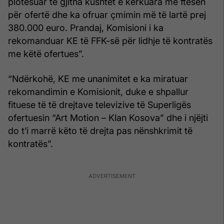
plotësuar të gjitha kushtet e kërkuara me ftesën
për ofertë dhe ka ofruar çmimin më të lartë prej
380.000 euro. Prandaj, Komisioni i ka
rekomanduar KE të FFK-së për lidhje të kontratës
me këtë ofertues”.
“Ndërkohë, KE me unanimitet e ka miratuar
rekomandimin e Komisionit, duke e shpallur
fituese të të drejtave televizive të Superligës
ofertuesin “Art Motion – Klan Kosova” dhe i njëjti
do t’i marrë këto të drejta pas nënshkrimit të
kontratës”.