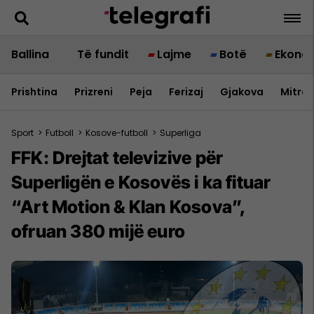
Ballina
Të fundit
Lajme
Botë
Ekono
Prishtina
Prizreni
Peja
Ferizaj
Gjakova
Mitrov
Sport
>
Futboll
>
Kosove-futboll
>
Superliga
FFK: Drejtat televizive për
Superligën e Kosovës i ka fituar
“Art Motion & Klan Kosova”,
ofruan 380 mijë euro