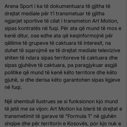
Arena Sport i ka të dokumentuara të gjitha të
drejtat mediale për t’i transmetuar të gjitha
ngjarjet sportive të cilat i transmeton Art Motion,
sipas kontratës në fuqi. Për ata që mund të mos e
kenë ditur, ose edhe ata që keqinformojnë për
qëllime të grupeve të caktuara të interesit, na
duhet të sqarojmë se të drejtat mediale televizive
shiten të ndara sipas territoreve të caktuara dhe
sipas gjuhëve të caktuara, pa paragjykuar asgjë
politike që mund të kenë këto territore dhe këto
gjuhë, si dhe derisa këto garantohen sipas ligjeve
në fuqi.
Një shembull ilustrues se si funksionon kjo mund
të jetë me sa vijon: Art Motion ka blerë të drejtat e
transmetimit të garave të “Formula 1” në gjuhën
shqipe dhe për territorin e Kosovës, por kjo nuk e