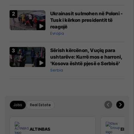
interceptuar fluturaken e Qatar
Airways që po shkonte drejt
Ukrainasit sulmohen në Poloni -
Mançesterit
Tusk i kërkon presidentit të
reagojë
Evropa
Sërish kërcënon, Vuçiq para
ushtarëve: Kurrë mos e harroni,
'Kosova është pjesë e Serbisë'
Serbia
Jobs
Real Estate
ALTINBAS
Elkos