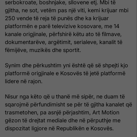
serbokroate, boshnjake, sllovene etj. Mbi të
gjitha, ne sot, vetëm pas një viti, kemi krijuar mbi
250 vende të reja të punës dhe ka krijuar
platformën e parë televizive kosovare, me 14
kanale origjinale, përfshirë këtu ato të filmave,
dokumentarëve, argëtimit, serialeve, kanalit të
fëmijëve, muzikës dhe sportit.
Synim dhe përkushtim yni është që së shpejti kjo
platformë origjinale e Kosovës të jetë platformë
lidere në rajon.
Nisur nga këto që u thanë më sipër, ne duam të
sqarojmë përfundimisht se për të gjitha kanalet që
trasmetohen, pa asnjë përjashtim, Art Motion
gëzon të drejtat mediale dhe në përputhje me
dispozitat ligjore në Republikën e Kosovës.