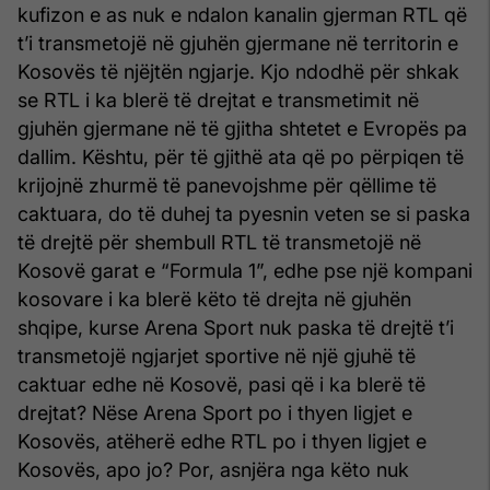
kufizon e as nuk e ndalon kanalin gjerman RTL që
t’i transmetojë në gjuhën gjermane në territorin e
Kosovës të njëjtën ngjarje. Kjo ndodhë për shkak
se RTL i ka blerë të drejtat e transmetimit në
gjuhën gjermane në të gjitha shtetet e Evropës pa
dallim. Kështu, për të gjithë ata që po përpiqen të
krijojnë zhurmë të panevojshme për qëllime të
caktuara, do të duhej ta pyesnin veten se si paska
të drejtë për shembull RTL të transmetojë në
Kosovë garat e “Formula 1”, edhe pse një kompani
kosovare i ka blerë këto të drejta në gjuhën
shqipe, kurse Arena Sport nuk paska të drejtë t’i
transmetojë ngjarjet sportive në një gjuhë të
caktuar edhe në Kosovë, pasi që i ka blerë të
drejtat? Nëse Arena Sport po i thyen ligjet e
Kosovës, atëherë edhe RTL po i thyen ligjet e
Kosovës, apo jo? Por, asnjëra nga këto nuk