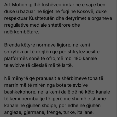
Art Motion gjithë fushëveprimtarinë e saj e bën
duke u bazuar në ligjet në fuqi në Kosovë, duke
respektuar Kushtetutën dhe detyrimet e organeve
rregullative mediale shtetërore dhe
ndërkombëtare.
Brenda këtyre normave ligjore, ne kemi
shfrytëzuar të drejtën që për shfrytëzuesit e
platformës sonë të ofrojmë mbi 180 kanale
televizive të cilësisë më të lartë.
Në mënyrë që pranuesit e shërbimeve tona të
marrin më të mirën nga bota televizive
bashkëkohore, ne ia kemi dalë që në këto kanale
të kemi përmbajtje të gjerë me shumë e shumë
kanale në gjuhën shqipe, por edhe në gjuhën
angleze, gjermane, frënge, turke, italiane,