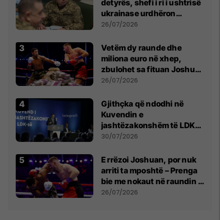
detyrës, shefi i ri i ushtrisë
ukrainase urdhëron
kontroll të madh
26/07/2026
Vetëm dy raunde dhe
miliona euro në xhep,
zbulohet sa fituan Joshua
e Prenga
26/07/2026
Gjithçka që ndodhi në
Kuvendin e
jashtëzakonshëm të LDK-
së
30/07/2026
E rrëzoi Joshuan, por nuk
arriti ta mposhtë – Prenga
bie me nokaut në raundin e
dytë
26/07/2026