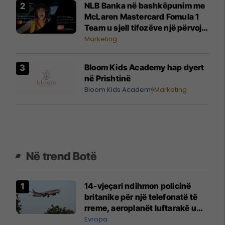
NLB Banka në bashkëpunim me
McLaren Mastercard Fomula 1
Team u sjell tifozëve një përvojë
të paharrueshme
Marketing
Bloom Kids Academy hap dyert
në Prishtinë
Bloom Kids Academy
Marketing
Në trend Botë
14-vjeçari ndihmon policinë
britanike për një telefonatë të
rreme, aeroplanët luftarakë u
ngritën në ajër për të
Evropa