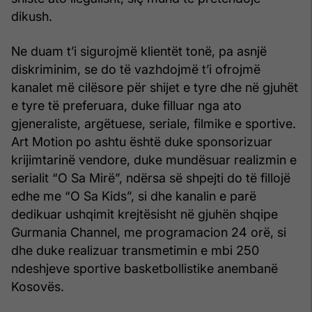
dikush.
Ne duam t’i sigurojmë klientët tonë, pa asnjë
diskriminim, se do të vazhdojmë t’i ofrojmë
kanalet më cilësore për shijet e tyre dhe në gjuhët
e tyre të preferuara, duke filluar nga ato
gjeneraliste, argëtuese, seriale, filmike e sportive.
Art Motion po ashtu është duke sponsorizuar
krijimtarinë vendore, duke mundësuar realizmin e
serialit “O Sa Mirë”, ndërsa së shpejti do të fillojë
edhe me “O Sa Kids”, si dhe kanalin e parë
dedikuar ushqimit krejtësisht në gjuhën shqipe
Gurmania Channel, me programacion 24 orë, si
dhe duke realizuar transmetimin e mbi 250
ndeshjeve sportive basketbollistike anembanë
Kosovës.