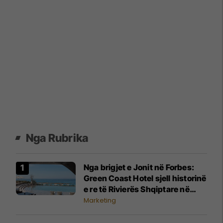
Nga Rubrika
Nga brigjet e Jonit në Forbes:
Green Coast Hotel sjell historinë
e re të Rivierës Shqiptare në
skenën ndërkombëtare
Marketing