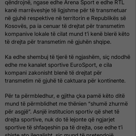
qëndrojnë, ngase edhe Arena Sport e edhe RTL
kanë marrëveshje të ligjshme për të transmetuar
në gjuhë respektive në territorin e Republikës së
Kosovës, pa ia cenuar të drejtat për transmetim
kompanive lokale të cilat mund t’i kenë blerë këto
të drejta për transmetim në gjuhën shqipe.
Ka edhe shembuj të tjerë të ngjashëm, siç ndodhë
edhe me kanalet sportive EuroSport, e cila
kompani zakonisht blenë të drejtat për
transmetim në gjuhë të caktuara për kontinente.
Për ta përmbledhur, e gjitha çka pamë këto ditë
mund të përmblidhet me thënien “shumë zhurmë
për asgjë”. Asnjë institucion sportiv që shet të
drejta sportive, nuk do të lejonte që ngjarjet
sportive të shfaqeshin pa të drejta, ose edhe t’i
shiste ato ilegalisht, siç mund të pretendojë