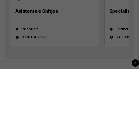
Asistente e Shitjes
Specialist Mi
Prishtinë
Ferizaj
8 Gusht 2026
3 Gusht 20
×