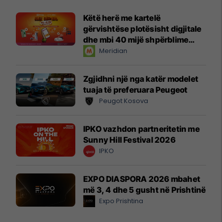
Këtë herë me kartelë
gërvishtëse plotësisht digjitale
dhe mbi 40 mijë shpërblime
instant!
Meridian
Zgjidhni një nga katër modelet
tuaja të preferuara Peugeot
Peugot Kosova
IPKO vazhdon partneritetin me
Sunny Hill Festival 2026
IPKO
EXPO DIASPORA 2026 mbahet
më 3, 4 dhe 5 gusht në Prishtinë
Expo Prishtina