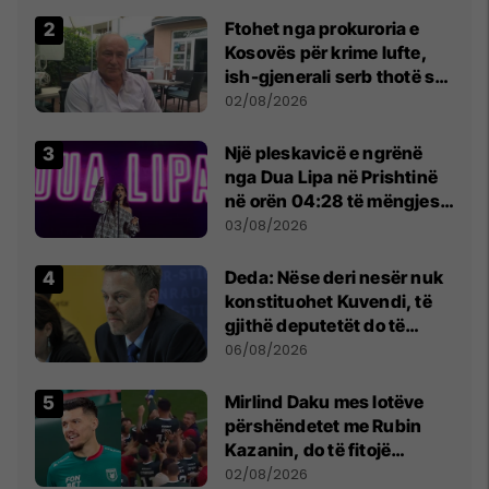
Ftohet nga prokuroria e
Kosovës për krime lufte,
ish-gjenerali serb thotë se
dikush e tradhtoi në
02/08/2026
Beograd
Një pleskavicë e ngrënë
nga Dua Lipa në Prishtinë
në orën 04:28 të mëngjesit
- dhe bota digjitale serbe
03/08/2026
shpall gjendjen e luftës
Deda: Nëse deri nesër nuk
konstituohet Kuvendi, të
gjithë deputetët do të
bëjnë shkelje të rëndë
06/08/2026
kushtetuese
Mirlind Daku mes lotëve
përshëndetet me Rubin
Kazanin, do të fitojë
miliona te Spartak Moska
02/08/2026