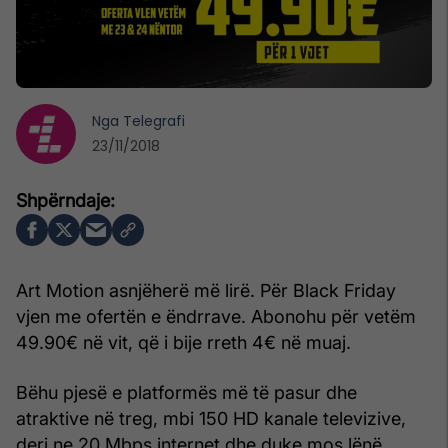
Nga
Telegrafi
23/11/2018
Art Motion asnjëherë më lirë. Për Black Friday
vjen me ofertën e ëndrrave. Abonohu për vetëm
49.90€ në vit, që i bije rreth 4€ në muaj.
Bëhu pjesë e platformës më të pasur dhe
atraktive në treg, mbi 150 HD kanale televizive,
deri ne 20 Mbps internet dhe duke mos lënë