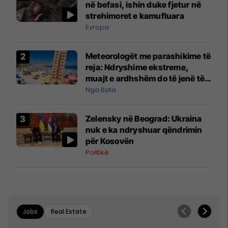
në befasi, ishin duke fjetur në
strehimoret e kamufluara
Evropa
Meteorologët me parashikime të
reja: Ndryshime ekstreme,
muajt e ardhshëm do të jenë të
pazakontë
Nga Bota
Zelensky në Beograd: Ukraina
nuk e ka ndryshuar qëndrimin
për Kosovën
Politikë
Jobs
Real Estate