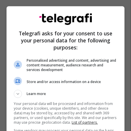
Telegrafi asks for your consent to use
your personal data for the following
purposes:
Personalised advertising and content, advertising and
content measurement, audience research and
services development
Store and/or access information on a device
Learn more
Your personal data will be processed and information from
your device (cookies, unique identifiers, and other device
data) may be stored by, accessed by and shared with 369
Promo
Reklamo këtu
partners, or used specifically by this site. We and our partners
may use precise geolocation data.
List of partners.
Some vendors may process your personal data on the basis