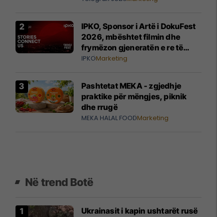
IPKO, Sponsor i Artë i DokuFest
2026, mbështet filmin dhe
frymëzon gjeneratën e re të
krijuesve
IPKO
Marketing
Pashtetat MEKA - zgjedhje
praktike për mëngjes, piknik
dhe rrugë
MEKA HALAL FOOD
Marketing
Në trend Botë
Ukrainasit i kapin ushtarët rusë