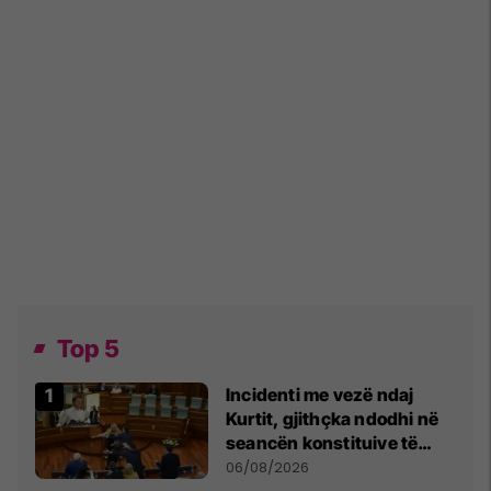
Top 5
Incidenti me vezë ndaj
Kurtit, gjithçka ndodhi në
seancën konstituive të
Kuvendit
06/08/2026