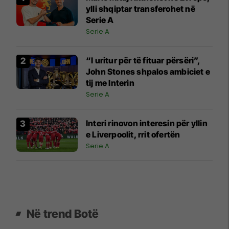
ylli shqiptar transferohet në
Serie A
Serie A
“I uritur për të fituar përsëri”,
John Stones shpalos ambiciet e
tij me Interin
Serie A
Interi rinovon interesin për yllin
e Liverpoolit, rrit ofertën
Serie A
Në trend Botë