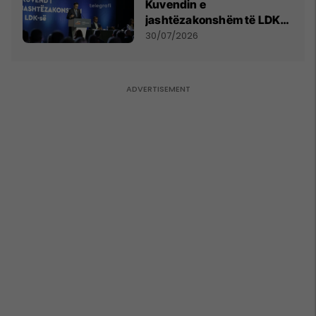
Kuvendin e
jashtëzakonshëm të LDK-
së
30/07/2026