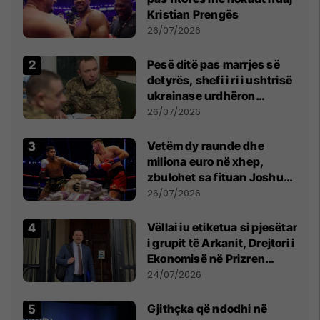
Kristian Prengës
26/07/2026
Pesë ditë pas marrjes së
detyrës, shefi i ri i ushtrisë
ukrainase urdhëron
kontroll të madh
26/07/2026
Vetëm dy raunde dhe
miliona euro në xhep,
zbulohet sa fituan Joshua
e Prenga
26/07/2026
Vëllai iu etiketua si pjesëtar
i grupit të Arkanit, Drejtori i
Ekonomisë në Prizren
mohon pretendimet
24/07/2026
Gjithçka që ndodhi në