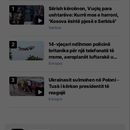
Sërish kërcënon, Vuçiq para
ushtarëve: Kurrë mos e harroni,
'Kosova është pjesë e Serbisë'
Serbia
14-vjeçari ndihmon policinë
britanike për një telefonatë të
rreme, aeroplanët luftarakë u
ngritën në ajër për të
Evropa
interceptuar fluturaken e Qatar
Airways që po shkonte drejt
Ukrainasit sulmohen në Poloni -
Mançesterit
Tusk i kërkon presidentit të
reagojë
Evropa