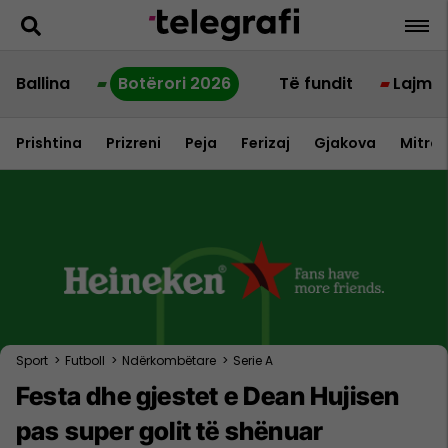
Ballina
Botërori 2026
Të fundit
Lajme
Prishtina
Prizreni
Peja
Ferizaj
Gjakova
Mitrov
Sport
>
Futboll
>
Ndërkombëtare
>
Serie A
Festa dhe gjestet e Dean Hujisen
pas super golit të shënuar