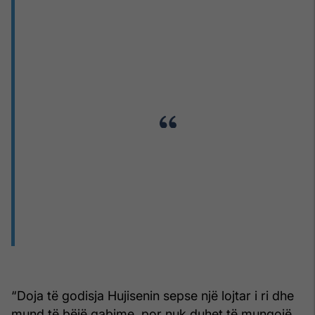
“Doja të godisja Hujisenin sepse një lojtar i ri dhe
mund të bëjë gabime, por nuk duhet të mungojë