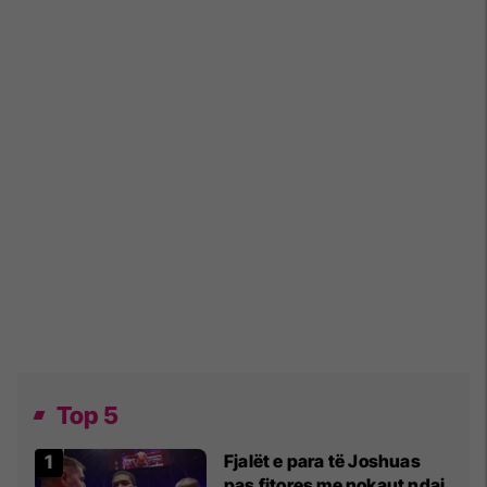
Top 5
Fjalët e para të Joshuas
pas fitores me nokaut ndaj