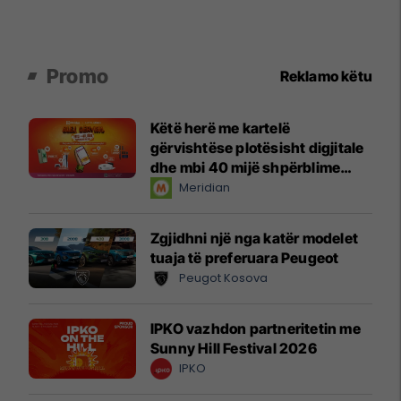
Promo
Reklamo këtu
Këtë herë me kartelë
gërvishtëse plotësisht digjitale
dhe mbi 40 mijë shpërblime
instant!
Meridian
Zgjidhni një nga katër modelet
tuaja të preferuara Peugeot
Peugot Kosova
IPKO vazhdon partneritetin me
Sunny Hill Festival 2026
IPKO