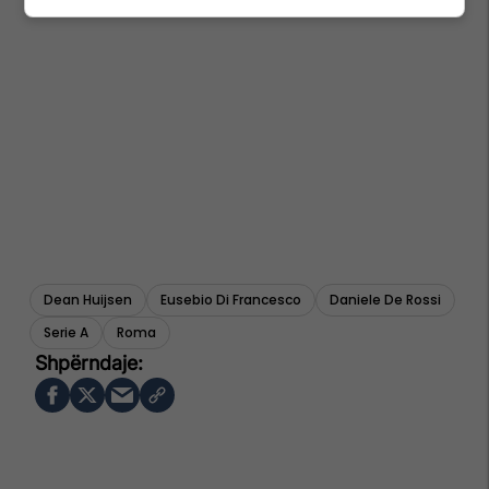
Dean Huijsen
Eusebio Di Francesco
Daniele De Rossi
Serie A
Roma