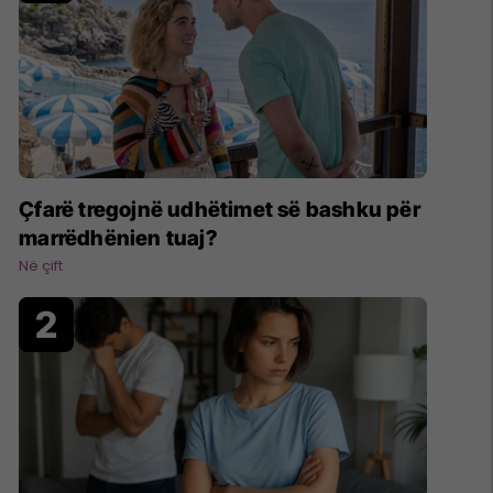
Çfarë tregojnë udhëtimet së bashku për
marrëdhënien tuaj?
Në çift