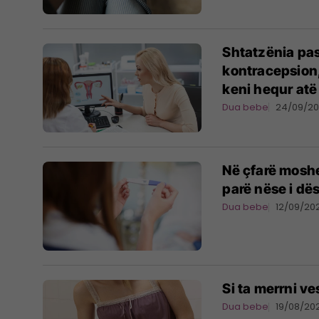
Shtatzënia pas
kontracepsion,
keni hequr atë
Dua bebe
24/09/2
Në çfarë moshe
parë nëse i dë
Dua bebe
12/09/20
Si ta merrni v
Dua bebe
19/08/20