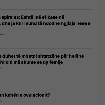
 spirales: Është më efikase në
 dhe ja kur mund të ndodhë ngjizja nëse e
022
 duhet të mbetni shtatzënë për herë të
shironi më shumë se dy fëmijë
22
esh kohën e ovulacionit?
22