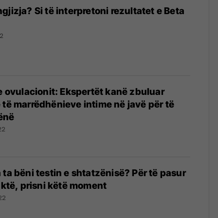
jizja? Si të interpretoni rezultatet e Beta
22
 e ovulacionit: Ekspertët kanë zbuluar
 të marrëdhënieve intime në javë për të
ënë
22
 ta bëni testin e shtatzënisë? Për të pasur
saktë, prisni këtë moment
22