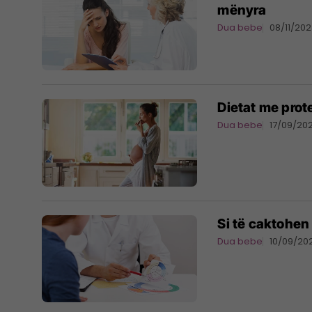
mënyra
Dua bebe
08/11/20
Dietat me prote
Dua bebe
17/09/20
Si të caktohen
Dua bebe
10/09/20