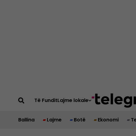
Të Fundit
Lajme lokale
Ballina
Lajme
Botë
Ekonomi
T