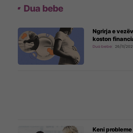
Dua bebe
Ngrirja e vezëv
koston financia
Dua bebe
26/11/20
Keni probleme