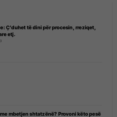
e: Ç’duhet të dini për procesin, rreziqet,
re etj.
23
 me mbetjen shtatzënë? Provoni këto pesë