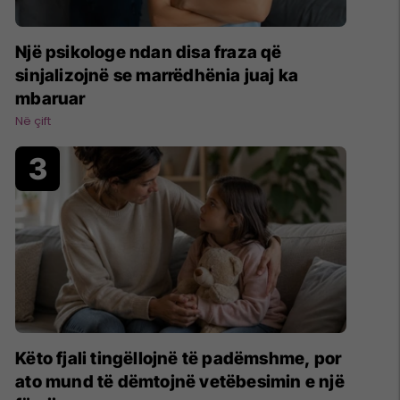
Një psikologe ndan disa fraza që
sinjalizojnë se marrëdhënia juaj ka
mbaruar
Në çift
Këto fjali tingëllojnë të padëmshme, por
ato mund të dëmtojnë vetëbesimin e një