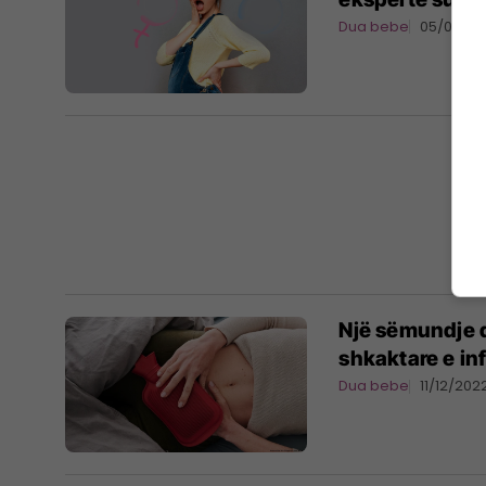
Dua bebe
05/02/2
Një sëmundje q
shkaktare e inf
Dua bebe
11/12/202