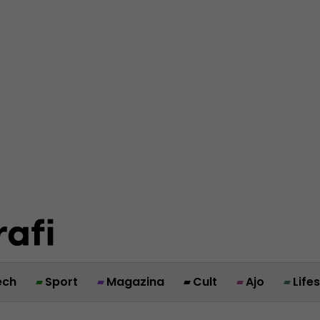
ech
Sport
Magazina
Cult
Ajo
Life