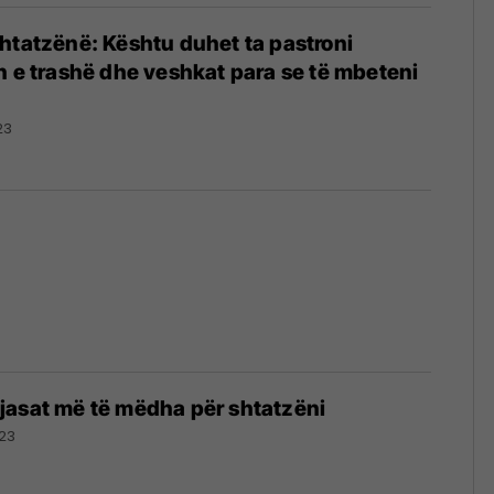
htatzënë: Kështu duhet ta pastroni
n e trashë dhe veshkat para se të mbeteni
23
jasat më të mëdha për shtatzëni
23