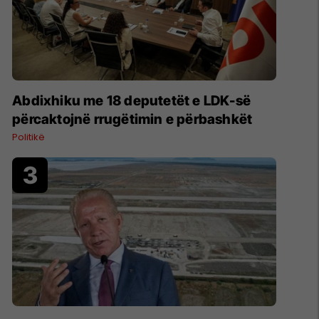
Abdixhiku me 18 deputetët e LDK-së
përcaktojnë rrugëtimin e përbashkët
Politikë