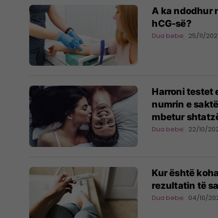
A ka ndodhur ng
hCG-së?
Dua bebe
25/11/20
Harroni testet
numrin e saktë
mbetur shtatz
Dua bebe
22/10/20
Kur është koha
rezultatin të 
Dua bebe
04/10/20