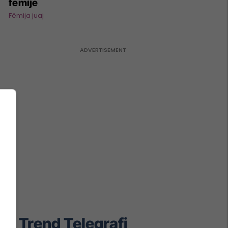
fëmije
Fëmija juaj
Trend Telegrafi