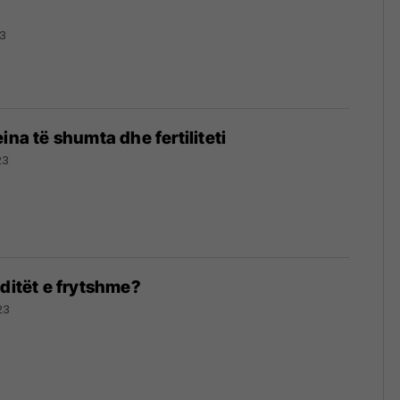
23
ina të shumta dhe fertiliteti
23
 ditët e frytshme?
23