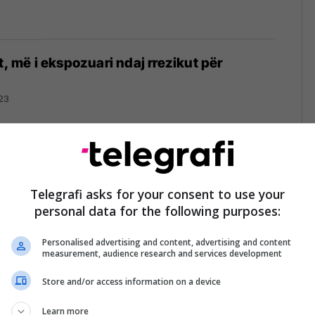
t, më i ekspozuari ndaj rrezikut për
23
mrat të cilat kanë hyrë herët në
Telegrafi asks for your consent to use your
nd të mbeten shtatzënë
personal data for the following purposes:
023
Personalised advertising and content, advertising and content
measurement, audience research and services development
Store and/or access information on a device
e një gruaje në gjininë e foshnjës? Disa
Learn more
rojnë se çfarë duhet të hani