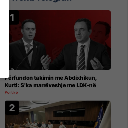
Përfundon takimin me Abdixhikun,
Kurti: S'ka marrëveshje me LDK-në
Politikë