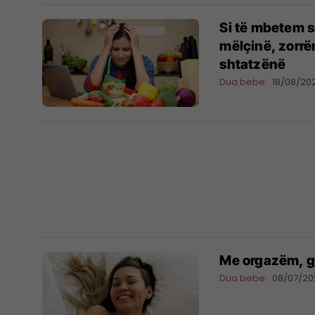
Si të mbetem s
mëlçinë, zorrë
shtatzënë
Dua bebe
18/08/20
Me orgazëm, g
Dua bebe
08/07/20