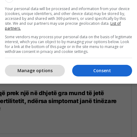
023
Your personal data will be processed and information from your device
(cookies, unique identifiers, and other device data) may be stored by,
accessed by and shared with 369 partners, or used specifically by this
site. We and our partners may use precise geolocation data.
List of
partners.
Some vendors may process your personal data on the basis of legitimate
interest, which you can object to by managing your options below. Look
for a link at the bottom of this page or in the site menu to manage or
withdraw consent in privacy and cookie settings.
Manage options
Consent
ë prek një në dhjetë gra mund të jetë
ertilitetit, ndërsa simptomat janë tinëzare
2