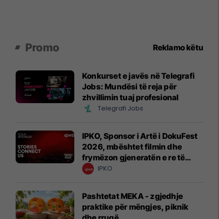
Promo
Reklamo këtu
Konkurset e javës në Telegrafi
Jobs: Mundësi të reja për
zhvillimin tuaj profesional
Telegrafi Jobs
IPKO, Sponsor i Artë i DokuFest
2026, mbështet filmin dhe
frymëzon gjeneratën e re të
krijuesve
IPKO
Pashtetat MEKA - zgjedhje
praktike për mëngjes, piknik
dhe rrugë