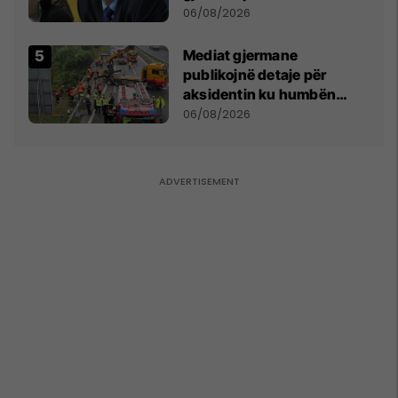
bëjnë shkelje të rëndë
06/08/2026
kushtetuese
Mediat gjermane
publikojnë detaje për
aksidentin ku humbën
jetën tre mërgimtarë nga
06/08/2026
Komogllava e Ferizajt