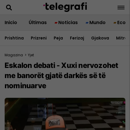
Inicio
Últimas
Noticias
Mundo
Econ
Prishtina
Prizreni
Peja
Ferizaj
Gjakova
Mitrov
Magazina
>
Yjet
Eskalon debati - Xuxi nervozohet
me banorët gjatë darkës së të
nominuarve