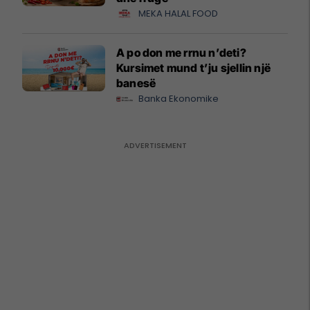
MEKA HALAL FOOD
A po don me rrnu n’deti?
Kursimet mund t’ju sjellin një
banesë
Banka Ekonomike