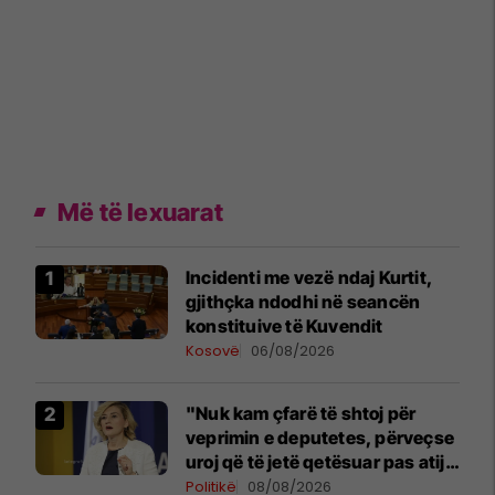
Më të lexuarat
Incidenti me vezë ndaj Kurtit,
gjithçka ndodhi në seancën
konstituive të Kuvendit
Kosovë
06/08/2026
"Nuk kam çfarë të shtoj për
veprimin e deputetes, përveçse
uroj që të jetë qetësuar pas atij
momenti", reagon Kusari-Lila
Politikë
08/08/2026