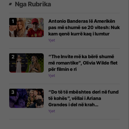
Nga Rubrika
Antonio Banderas lë Amerikën
pas më shumë se 20 vitesh: Nuk
kam qenë kurrë kaq i lumtur
Yjet
“The Invite më ka bërë shumë
më romantike”, Olivia Wilde flet
për filmin e ri
Yjet
“Do të të mbështes deri në fund
të kohës”, vëllai i Ariana
Grandes i del në krah
këngëtares
Yjet