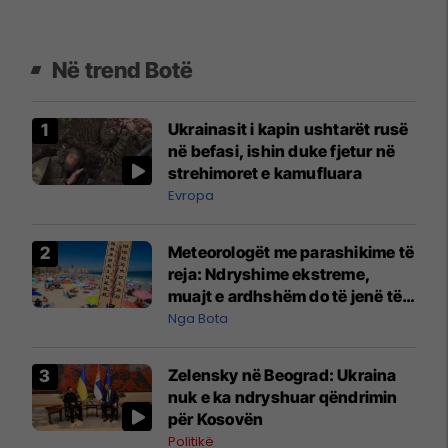
Në trend Botë
Ukrainasit i kapin ushtarët rusë
në befasi, ishin duke fjetur në
strehimoret e kamufluara
Evropa
Meteorologët me parashikime të
reja: Ndryshime ekstreme,
muajt e ardhshëm do të jenë të
pazakontë
Nga Bota
Zelensky në Beograd: Ukraina
nuk e ka ndryshuar qëndrimin
për Kosovën
Politikë