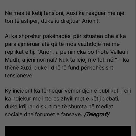
Në mes të këtij tensioni, Xuxi ka reaguar me një
ton të ashpër, duke iu drejtuar Arionit.
Ai ka shprehur pakënaqësi për situatën dhe e ka
paralajmëruar atë që të mos vazhdojë më me
replikat e tij. "Arion, a pe nin çka po thotë Vëllau i
Madh, a jeni normal? Nuk ta lejoj me fol më!" – ka
thënë Xuxi, duke i dhënë fund përkohësisht
tensioneve.
Ky incident ka tërhequr vëmendjen e publikut, i cili
ka ndjekur me interes zhvillimet e këtij debati,
duke krijuar diskutime të shumta në mediat
sociale dhe forumet e fansave.
/Telegrafi/