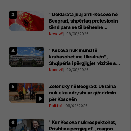
“Deklarata juaj anti-Kosovë në
Beograd, shpërfaq profesionin
tënd para se të bëheshe
president”, OVL e UÇK-së i
Kosovë
08/08/2026
reagon Zelenskyt
"Kosova nuk mund të
krahasohet me Ukrainën",
Shqipëria i përgjigjet vizitës së
Zelenskyt në Serbi
Kosovë
09/08/2026
Zelensky në Beograd: Ukraina
nuk e ka ndryshuar qëndrimin
për Kosovën
Politikë
08/08/2026
"Kur Kosova nuk respektohet,
Prishtina përgjigjet", reagon