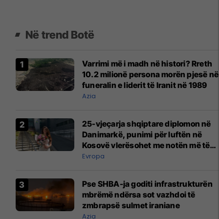
Në trend Botë
Varrimi më i madh në histori? Rreth
10.2 milionë persona morën pjesë në
funeralin e liderit të Iranit në 1989
Azia
25-vjeçarja shqiptare diplomon në
Danimarkë, punimi për luftën në
Kosovë vlerësohet me notën më të
lartë
Evropa
Pse SHBA-ja goditi infrastrukturën
mbrëmë ndërsa sot vazhdoi të
zmbrapsë sulmet iraniane
Azia