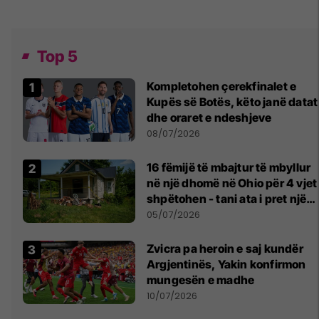
Top 5
Kompletohen çerekfinalet e
Kupës së Botës, këto janë datat
dhe oraret e ndeshjeve
08/07/2026
16 fëmijë të mbajtur të mbyllur
në një dhomë në Ohio për 4 vjet
shpëtohen - tani ata i pret një
sfidë e madhe
05/07/2026
Zvicra pa heroin e saj kundër
Argjentinës, Yakin konfirmon
mungesën e madhe
10/07/2026