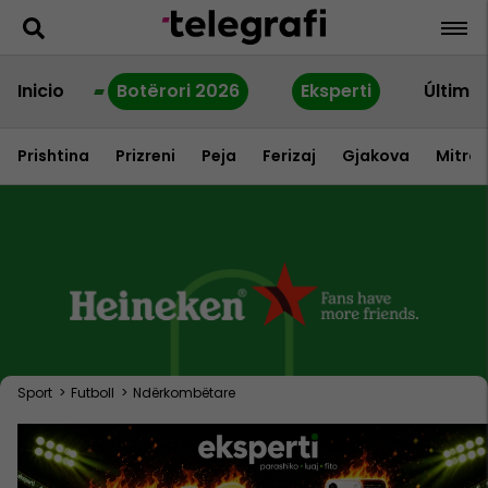
Inicio
Botërori 2026
Eksperti
Última
Prishtina
Prizreni
Peja
Ferizaj
Gjakova
Mitrov
Sport
>
Futboll
>
Ndërkombëtare