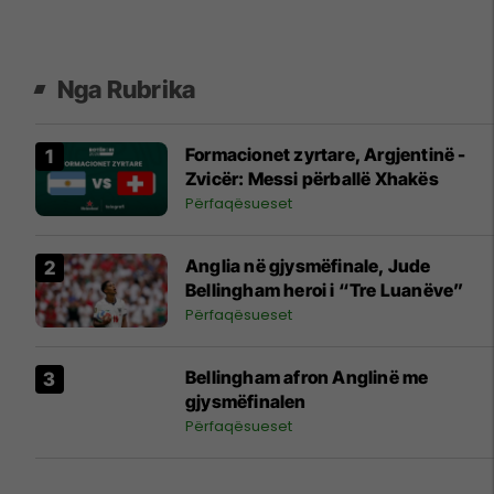
Nga Rubrika
Formacionet zyrtare, Argjentinë -
Zvicër: Messi përballë Xhakës
Përfaqësueset
Anglia në gjysmëfinale, Jude
Bellingham heroi i “Tre Luanëve”
Përfaqësueset
Bellingham afron Anglinë me
gjysmëfinalen
Përfaqësueset