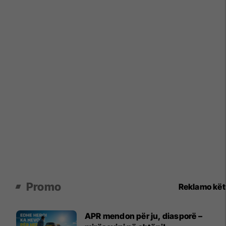
Promo
Reklamo kë
APR mendon për ju, diasporë –