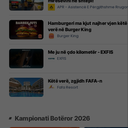
mirësevini në shtëpi!
APR - Asistencë E Përgjithshme Rrugo
Hamburgeri ma kjut najher vjen këtë
verë në Burger King
Burger King
Me ju në çdo kilometër - EXFIS
EXFIS
Këtë verë, zgjidh FAFA-n
Fafa Resort
Kampionati Botëror 2026