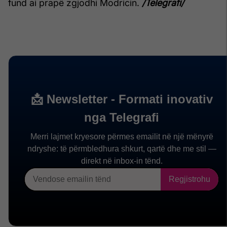
fund ai prapë zgjodhi Modricin.
/Telegrafi/