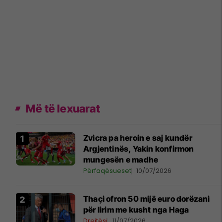
Më të lexuarat
Zvicra pa heroin e saj kundër
Argjentinës, Yakin konfirmon
mungesën e madhe
Përfaqësueset
10/07/2026
Thaçi ofron 50 mijë euro dorëzani
për lirim me kusht nga Haga
Drejtësi
11/07/2026