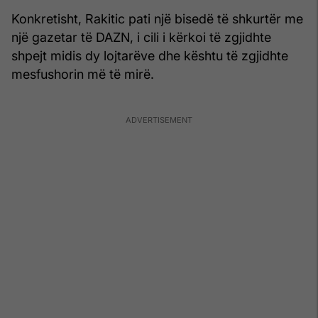
Konkretisht, Rakitic pati një bisedë të shkurtër me
një gazetar të DAZN, i cili i kërkoi të zgjidhte
shpejt midis dy lojtarëve dhe kështu të zgjidhte
mesfushorin më të mirë.