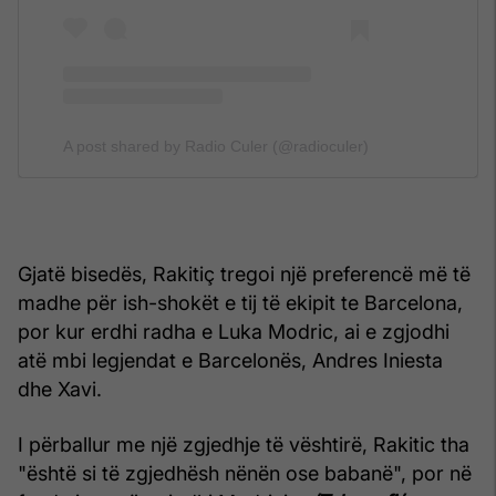
A post shared by Radio Culer (@radioculer)
Gjatë bisedës, Rakitiç tregoi një preferencë më të
madhe për ish-shokët e tij të ekipit te Barcelona,
por kur erdhi radha e Luka Modric, ai e zgjodhi
atë mbi legjendat e Barcelonës, Andres Iniesta
dhe Xavi.
I përballur me një zgjedhje të vështirë, Rakitic tha
"është si të zgjedhësh nënën ose babanë", por në