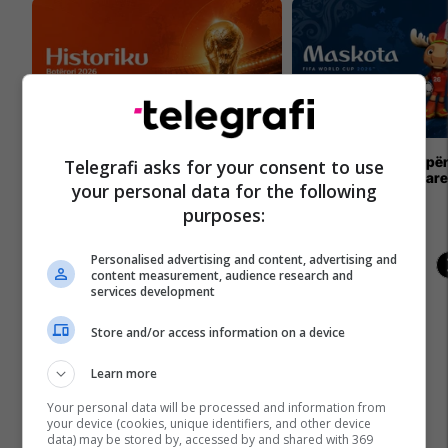
Kampionatet Botërore: Një histori e
Kupa e Botës 2026 për
Telegrafi asks for your consent to use
lavdisë, legjendave dhe
me tri maskota zyrtar
your personal data for the following
kampionëve
purposes:
Personalised advertising and content, advertising and
content measurement, audience research and
services development
Store and/or access information on a device
Learn more
Your personal data will be processed and information from
your device (cookies, unique identifiers, and other device
data) may be stored by, accessed by and shared with 369