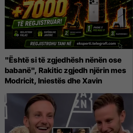
"Është si të zgjedhësh nënën ose
babanë", Rakitic zgjedh njërin mes
Modricit, Iniestës dhe Xavin