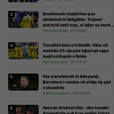
Ibrahimovic shpërthen pas
eliminimit të Belgjikës: Trajneri
duhet të ketë turp, ai lojtar se meritoi
të luante
Përfaqësueset
11/07/2026
Tronditet bota e futbollit: Vdes në
moshën 25-vjeçare lojtari që sapo
luajti në Kupën e Botës
Përfaqësueset
11/07/2026
Pas transferimit të Adeyemit,
Barcelona i vendos në shitje dy yjet
e skuadrës
Ndërkombëtare
10/07/2026
Nata do të bëhet ditë - dhe kundër
Argjentinës nuk luan vetëm Zvicra,