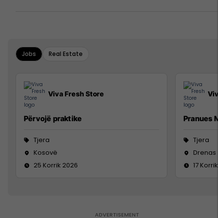
Jobs
Real Estate
Viva Fresh Store
Vi
Përvojë praktike
Pranues M
Tjera
Tjera
Kosovë
Drenas
25 Korrik 2026
17 Korri