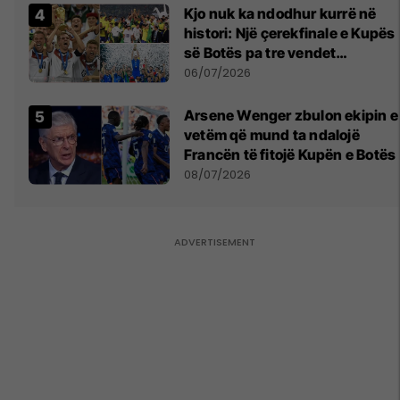
Kjo nuk ka ndodhur kurrë në
histori: Një çerekfinale e Kupës
së Botës pa tre vendet
legjendare të futbollit
06/07/2026
Arsene Wenger zbulon ekipin e
vetëm që mund ta ndalojë
Francën të fitojë Kupën e Botës
08/07/2026