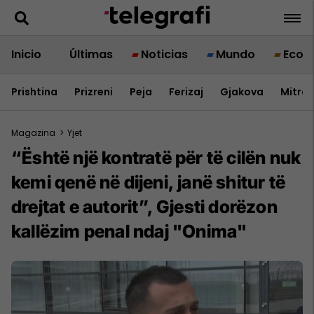
Inicio
Últimas
Noticias
Mundo
Econ
Prishtina
Prizreni
Peja
Ferizaj
Gjakova
Mitrov
Magazina
>
Yjet
“Është një kontratë për të cilën nuk
kemi qenë në dijeni, janë shitur të
drejtat e autorit”, Gjesti dorëzon
kallëzim penal ndaj "Onima"