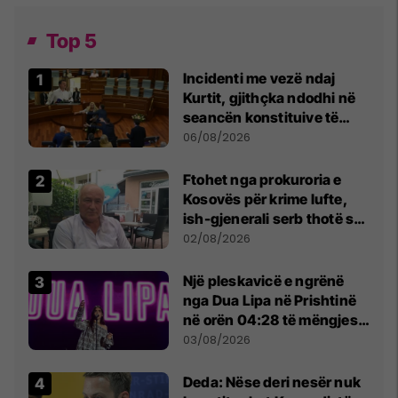
Top 5
Incidenti me vezë ndaj
Kurtit, gjithçka ndodhi në
seancën konstituive të
Kuvendit
06/08/2026
Ftohet nga prokuroria e
Kosovës për krime lufte,
ish-gjenerali serb thotë se
dikush e tradhtoi në
02/08/2026
Beograd
Një pleskavicë e ngrënë
nga Dua Lipa në Prishtinë
në orën 04:28 të mëngjesit
- dhe bota digjitale serbe
03/08/2026
shpall gjendjen e luftës
Deda: Nëse deri nesër nuk