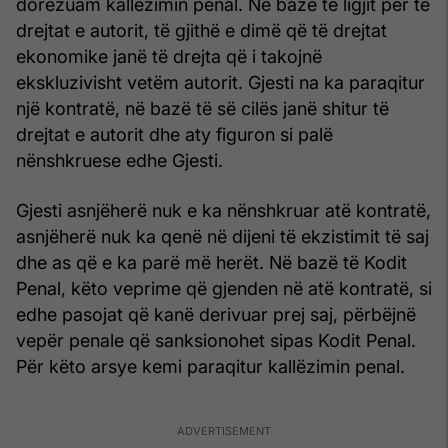
dorëzuam kallëzimin penal. Në bazë të ligjit për të
drejtat e autorit, të gjithë e dimë që të drejtat
ekonomike janë të drejta që i takojnë
ekskluzivisht vetëm autorit. Gjesti na ka paraqitur
një kontratë, në bazë të së cilës janë shitur të
drejtat e autorit dhe aty figuron si palë
nënshkruese edhe Gjesti.
Gjesti asnjëherë nuk e ka nënshkruar atë kontratë,
asnjëherë nuk ka qenë në dijeni të ekzistimit të saj
dhe as që e ka parë më herët. Në bazë të Kodit
Penal, këto veprime që gjenden në atë kontratë, si
edhe pasojat që kanë derivuar prej saj, përbëjnë
vepër penale që sanksionohet sipas Kodit Penal.
Për këto arsye kemi paraqitur kallëzimin penal.