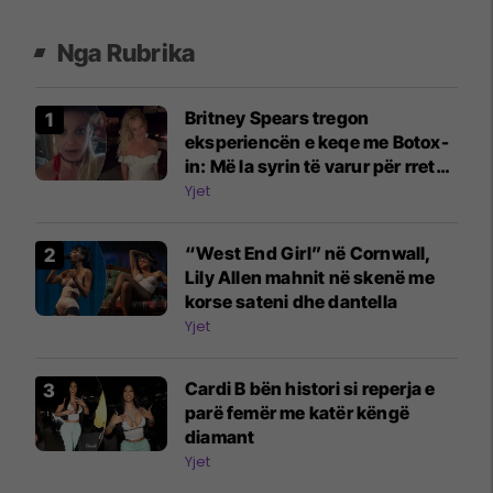
Nga Rubrika
Britney Spears tregon
eksperiencën e keqe me Botox-
in: Më la syrin të varur për rreth
katër javë
Yjet
“West End Girl” në Cornwall,
Lily Allen mahnit në skenë me
korse sateni dhe dantella
Yjet
Cardi B bën histori si reperja e
parë femër me katër këngë
diamant
Yjet