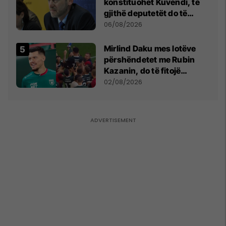
konstituohet Kuvendi, të
gjithë deputetët do të
bëjnë shkelje të rëndë
06/08/2026
kushtetuese
Mirlind Daku mes lotëve
përshëndetet me Rubin
Kazanin, do të fitojë
miliona te Spartak Moska
02/08/2026