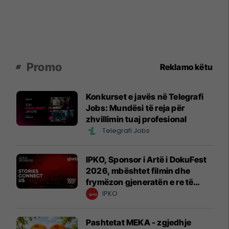
Promo
Reklamo këtu
Konkurset e javës në Telegrafi
Jobs: Mundësi të reja për
zhvillimin tuaj profesional
Telegrafi Jobs
IPKO, Sponsor i Artë i DokuFest
2026, mbështet filmin dhe
frymëzon gjeneratën e re të
krijuesve
IPKO
Pashtetat MEKA - zgjedhje