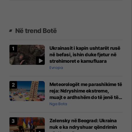
Në trend Botë
Ukrainasit i kapin ushtarët rusë
në befasi, ishin duke fjetur në
strehimoret e kamufluara
Evropa
Meteorologët me parashikime të
reja: Ndryshime ekstreme,
muajt e ardhshëm do të jenë të
pazakontë
Nga Bota
Zelensky në Beograd: Ukraina
nuk e ka ndryshuar qëndrimin