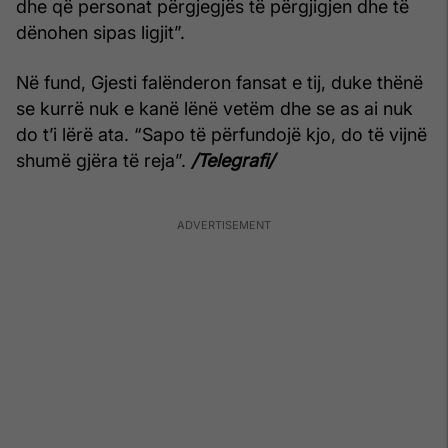
dhe që personat përgjegjës të përgjigjen dhe të
dënohen sipas ligjit”.
Në fund, Gjesti falënderon fansat e tij, duke thënë
se kurrë nuk e kanë lënë vetëm dhe se as ai nuk
do t’i lërë ata. “Sapo të përfundojë kjo, do të vijnë
shumë gjëra të reja”.
/Telegrafi/