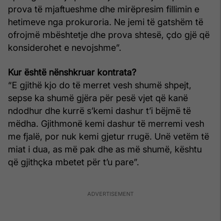
prova të mjaftueshme dhe mirëpresim fillimin e
hetimeve nga prokuroria. Ne jemi të gatshëm të
ofrojmë mbështetje dhe prova shtesë, çdo gjë që
konsiderohet e nevojshme”.
Kur është nënshkruar kontrata?
“E gjithë kjo do të merret vesh shumë shpejt,
sepse ka shumë gjëra për pesë vjet që kanë
ndodhur dhe kurrë s’kemi dashur t’i bëjmë të
mëdha. Gjithmonë kemi dashur të merremi vesh
me fjalë, por nuk kemi gjetur rrugë. Unë vetëm të
miat i dua, as më pak dhe as më shumë, kështu
që gjithçka mbetet për t’u pare”.