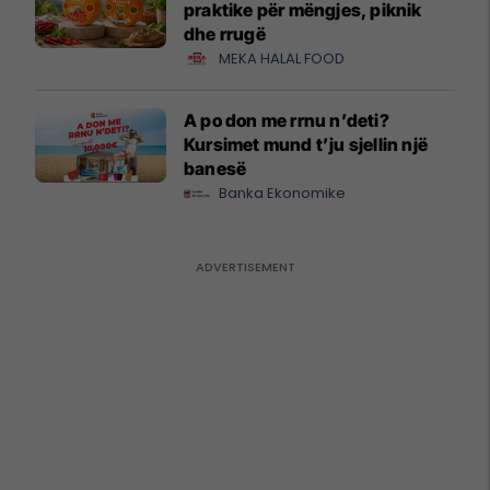
praktike për mëngjes, piknik
dhe rrugë
MEKA HALAL FOOD
A po don me rrnu n’deti?
Kursimet mund t’ju sjellin një
banesë
Banka Ekonomike