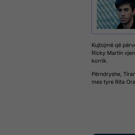
Kujtojmë që përve
Ricky Martin vje
korrik.
Përndryshe, Tiran
mes tyre Rita Ora