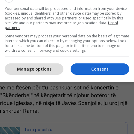
Your personal data will be processed and information from your device
(cookies, unique identifiers, and other device data) may be stored by,
accessed by and shared with 369 partners, or used specifically by this
site. We and our partners may use precise geolocation data.
List of
partners.
Some vendors may process your personal data on the basis of legitimate
interest, which you can object to by managing your options below. Look
for a link at the bottom of this page or in the site menu to manage or
withdraw consent in privacy and cookie settings.
Manage options
Consent
e me ftesën për t’u bashkuar sot në koncertin e
Skënderbej" të këngëtarit të njohur botëror të
ique Iglesias, në nisje të Javës Spanjolle, ju uroj një
ka shkruar Rama.