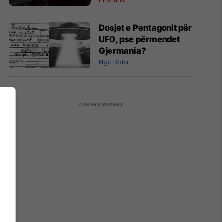
Dosjet e Pentagonit për
UFO, pse përmendet
Gjermania?
Nga Bota