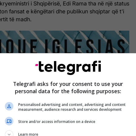
kryeministri i Shqipërisë, Edi Rama tha në një status
on fansat e këngëtari dhe publikun shqiptar që t'i
tit të madh.
Telegrafi asks for your consent to use your
personal data for the following purposes:
Personalised advertising and content, advertising and content
measurement, audience research and services development
Store and/or access information on a device
Learn more