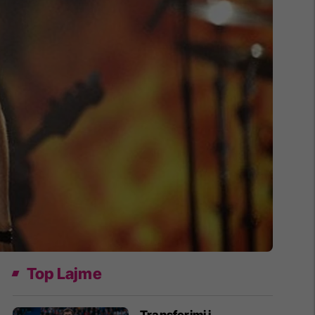
Top Lajme