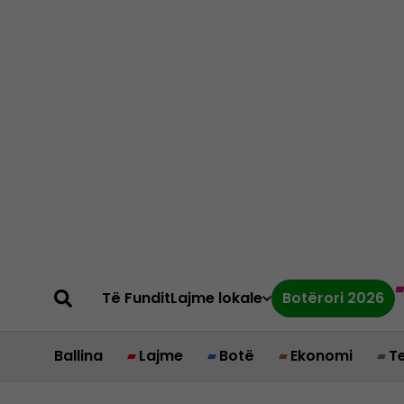
Të Fundit
Lajme lokale
Botërori 2026
Ballina
Lajme
Botë
Ekonomi
T