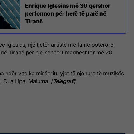
Enrique Iglesias më 30 qershor
performon për herë të parë në
Tiranë
ç Iglesias, një tjetër artistë me famë botërore,
n në Tiranë për një koncert madhështor më 20
a ndër vite ka mirëpritu yjet të njohura të muzikës
, Dua Lipa, Maluma. /
Telegrafi
/