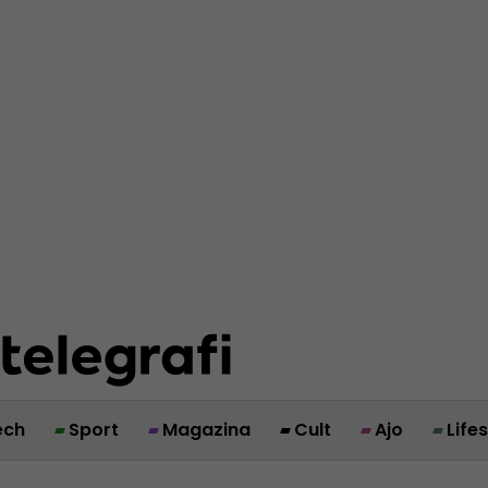
ech
Sport
Magazina
Cult
Ajo
Life