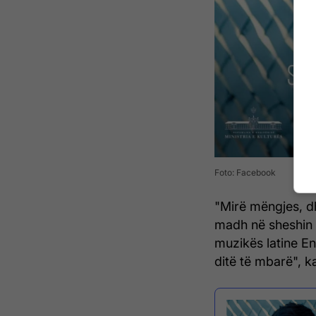
Foto: Facebook
"Mirë mëngjes, dh
madh në sheshin "
muzikës latine Enr
ditë të mbarë", 