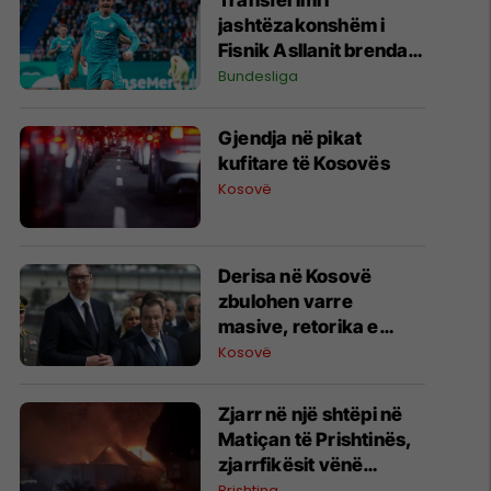
Transferimi i
jashtëzakonshëm i
Fisnik Asllanit brenda
Bundesligës po bëhet
Bundesliga
gjithnjë e më konkret -
detajet e fundit
Gjendja në pikat
kufitare të Kosovës
Kosovë
Derisa në Kosovë
zbulohen varre
masive, retorika e
zyrtarëve serbë
Kosovë
rikthen narrativat e
viteve ’90
Zjarr në një shtëpi në
Matiçan të Prishtinës,
zjarrfikësit vënë
situatën nën kontroll
Prishtina