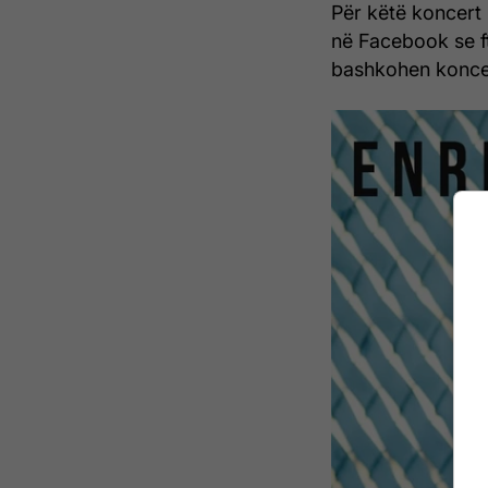
Për këtë koncert 
në Facebook se ft
bashkohen koncer