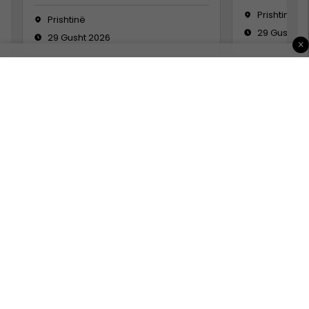
Prishtinë
Prishtinë
29 Gusht 2
29 Gusht 2026
×