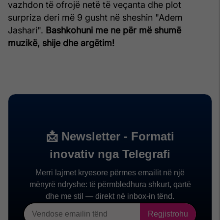
vazhdon të ofrojë netë të veçanta dhe plot
surpriza deri më 9 gusht në sheshin "Adem
Jashari".
Bashkohuni me ne për më shumë
muzikë, shije dhe argëtim!