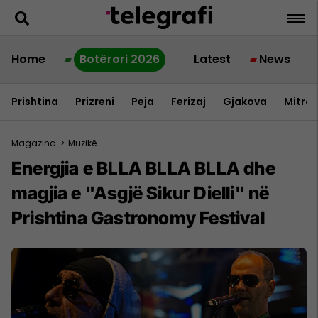
Home
Botërori 2026
Latest
News
Prishtina
Prizreni
Peja
Ferizaj
Gjakova
Mitrov
Magazina
>
Muzikë
Energjia e BLLA BLLA BLLA dhe
magjia e "Asgjë Sikur Dielli" në
Prishtina Gastronomy Festival