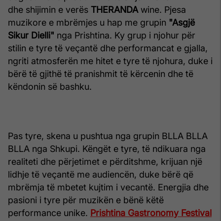
dhe shijimin e verës
THERANDA
wine.
Pjesa
muzikore e mbrëmjes u hap me grupin
"Asgjë
Sikur Dielli"
nga Prishtina. Ky grup i njohur për
stilin e tyre të veçantë dhe performancat e gjalla,
ngriti atmosferën me hitet e tyre të njohura, duke i
bërë të gjithë të pranishmit të kërcenin dhe të
këndonin së bashku.
Pas tyre, skena u pushtua nga grupin BLLA BLLA
BLLA nga Shkupi. Këngët e tyre, të ndikuara nga
realiteti dhe përjetimet e përditshme, krijuan një
lidhje të veçantë me audiencën, duke bërë që
mbrëmja të mbetet kujtim i vecantë. Energjia dhe
pasioni i tyre për muzikën e bënë këtë
performance unike.
Prishtina Gastronomy Festival