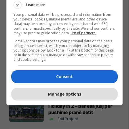
Learn more
Your personal data will be processed and information from
your device (cookies, unique identifiers, and other device
data) may be stored by, accessed by and shared with 369
partners, or used specifically by this site. We and our partners
may use precise geolocation data.
List of partners.
Some vendors may process your personal data on the basis
of legitimate interest, which you can object to by managing
your options below. Look for a link at the bottom of this page
or in the site menu to manage or withdraw consent in privacy
and cookie settings.
Consent
Promo
Reklamo këtu
Manage options
Holiday In 2 – banesa juaj për
pushime pranë detit
Edil Project