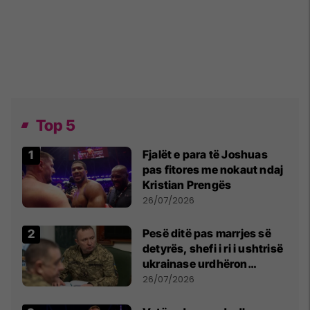
Top 5
Fjalët e para të Joshuas
pas fitores me nokaut ndaj
Kristian Prengës
26/07/2026
Pesë ditë pas marrjes së
detyrës, shefi i ri i ushtrisë
ukrainase urdhëron
kontroll të madh
26/07/2026