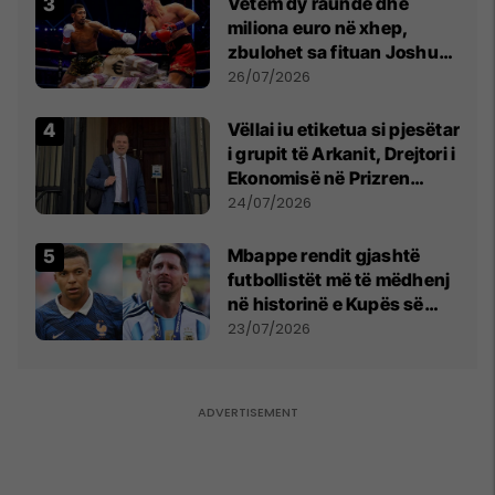
Vetëm dy raunde dhe
miliona euro në xhep,
zbulohet sa fituan Joshua
e Prenga
26/07/2026
Vëllai iu etiketua si pjesëtar
i grupit të Arkanit, Drejtori i
Ekonomisë në Prizren
mohon pretendimet
24/07/2026
Mbappe rendit gjashtë
futbollistët më të mëdhenj
në historinë e Kupës së
Botës, Messi mbetet i dyti
23/07/2026