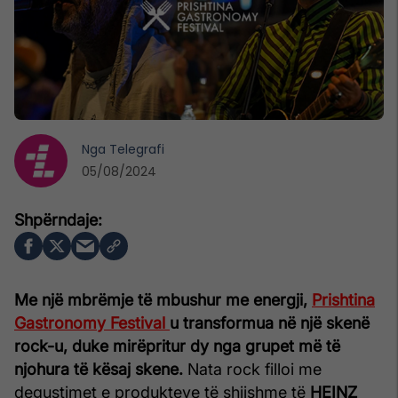
Nga
Telegrafi
05/08/2024
Me një mbrëmje të mbushur me energji,
Prishtina
Gastronomy Festival
u transformua në një skenë
rock-u, duke mirëpritur dy nga grupet më të
njohura të kësaj skene.
Nata rock filloi me
degustimet e produkteve të shijshme të
HEINZ