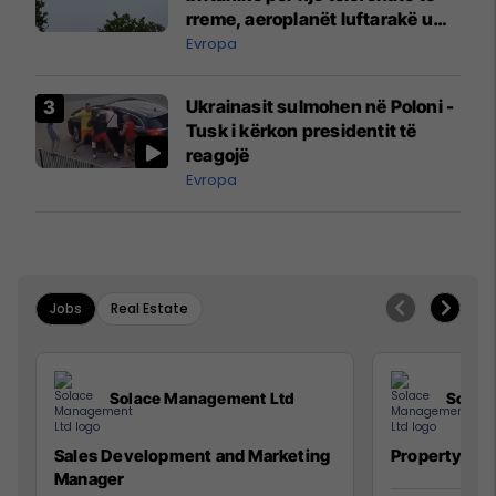
rreme, aeroplanët luftarakë u
ngritën në ajër për të
Evropa
interceptuar fluturaken e Qatar
Airways që po shkonte drejt
Ukrainasit sulmohen në Poloni -
Mançesterit
Tusk i kërkon presidentit të
reagojë
Evropa
Jobs
Real Estate
Solace Management Ltd
Solac
Sales Development and Marketing
Property Ma
Manager