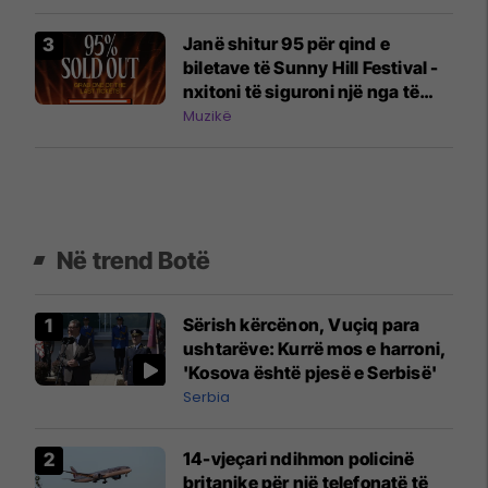
Janë shitur 95 për qind e
biletave të Sunny Hill Festival -
nxitoni të siguroni një nga të
fundit
Muzikë
Në trend Botë
Sërish kërcënon, Vuçiq para
ushtarëve: Kurrë mos e harroni,
'Kosova është pjesë e Serbisë'
Serbia
14-vjeçari ndihmon policinë
britanike për një telefonatë të