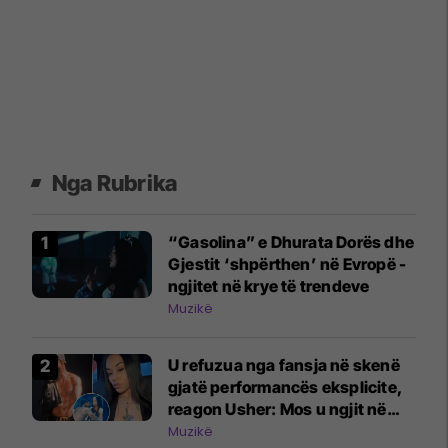
Nga Rubrika
“Gasolina” e Dhurata Dorës dhe
Gjestit ‘shpërthen’ në Evropë -
ngjitet në krye të trendeve
Muzikë
U refuzua nga fansja në skenë
gjatë performancës eksplicite,
reagon Usher: Mos u ngjit në
skenë nëse nuk do të jesh aty
Muzikë