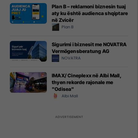
Plan B – reklamoni biznesin tuaj
aty ku është audienca shqiptare
në Zvicër
Plan B
Sigurimi i biznesit me NOVATRA
Vermögensberatung AG
NOVATRA
IMAX/ Cineplexx në Albi Mall,
thyen rekorde rajonale me
"Odisea"
Albi Mall