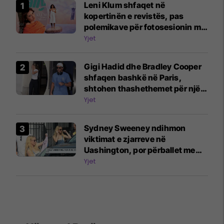
Leni Klum shfaqet në
kopertinën e revistës, pas
polemikave për fotosesionin me
nënën Heidi Klum
Yjet
Gigi Hadid dhe Bradley Cooper
shfaqen bashkë në Paris,
shtohen thashethemet për një
martesë të fshehtë
Yjet
Sydney Sweeney ndihmon
viktimat e zjarreve në
Uashington, por përballet me
kritika për shkak të reklamës së
Yjet
“xhinseve të mira”