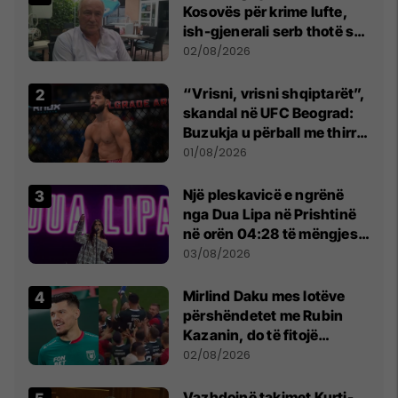
Kosovës për krime lufte,
ish-gjenerali serb thotë se
dikush e tradhtoi në
02/08/2026
Beograd
“Vrisni, vrisni shqiptarët”,
skandal në UFC Beograd:
Buzukja u përball me thirrje
anti-shqiptare nga
01/08/2026
tribunat
Një pleskavicë e ngrënë
nga Dua Lipa në Prishtinë
në orën 04:28 të mëngjesit
- dhe bota digjitale serbe
03/08/2026
shpall gjendjen e luftës
Mirlind Daku mes lotëve
përshëndetet me Rubin
Kazanin, do të fitojë
miliona te Spartak Moska
02/08/2026
Vazhdojnë takimet Kurti-