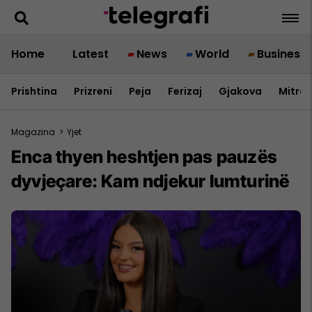
Home
Latest
News
World
Business
Prishtina
Prizreni
Peja
Ferizaj
Gjakova
Mitrov
Magazina
>
Yjet
Enca thyen heshtjen pas pauzës
dyvjeçare: Kam ndjekur lumturinë