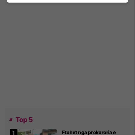
Top 5
Ftohet nga prokuroria e