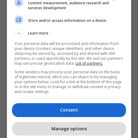
content measurement, audience research and
services development
Plan B Creative rrit ndikimin e
biznesit tuaj online
Store and/or access information on a device
Plan B
Learn more
Your personal data will be processed and information from
your device (cookies, unique identifiers, and other device
data) may be stored by, accessed by and shared with 369
partners, or used specifically by this site. We and our partners
may use precise geolocation data.
List of partners.
Some vendors may process your personal data on the basis
of legitimate interest, which you can object to by managing
your options below. Look for a link at the bottom of this page
or in the site menu to manage or withdraw consent in privacy
and cookie settings.
Consent
Manage options