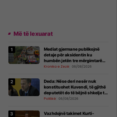
Më të lexuarat
Mediat gjermane publikojnë
detaje për aksidentin ku
humbën jetën tre mërgimtarë
nga Komogllava e Ferizajt
Kronika e Zezë
06/08/2026
Deda: Nëse deri nesër nuk
konstituohet Kuvendi, të gjithë
deputetët do të bëjnë shkelje të
rëndë kushtetuese
Politikë
06/08/2026
Vazhdojnë takimet Kurti-