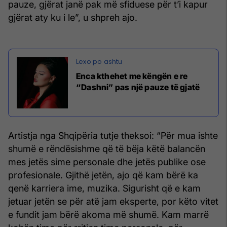
pauze, gjërat janë pak më sfiduese për t’i kapur
gjërat aty ku i le”, u shpreh ajo.
Enca kthehet me këngën e re
“Dashni” pas një pauze të gjatë
Artistja nga Shqipëria tutje theksoi: “Për mua ishte
shumë e rëndësishme që të bëja këtë balancën
mes jetës sime personale dhe jetës publike ose
profesionale. Gjithë jetën, ajo që kam bërë ka
qenë karriera ime, muzika. Sigurisht që e kam
jetuar jetën se për atë jam eksperte, por këto vitet
e fundit jam bërë akoma më shumë. Kam marrë