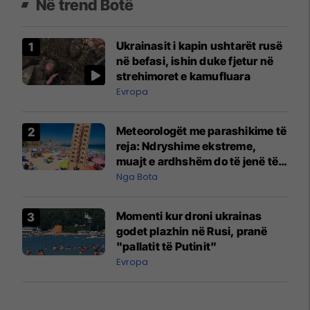
Në trend Botë
Ukrainasit i kapin ushtarët rusë
në befasi, ishin duke fjetur në
strehimoret e kamufluara
Evropa
Meteorologët me parashikime të
reja: Ndryshime ekstreme,
muajt e ardhshëm do të jenë të
pazakontë
Nga Bota
Momenti kur droni ukrainas
godet plazhin në Rusi, pranë
"pallatit të Putinit"
Evropa