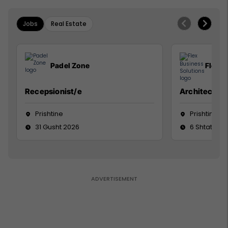
Jobs
Real Estate
Padel Zone
Flex B
Recepsionist/e
Architect
Prishtine
Prishtinë
31 Gusht 2026
6 Shtator 2