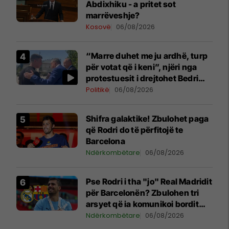
Abdixhiku - a pritet sot
marrëveshje?
Kosovë
06/08/2026
“Marre duhet me ju ardhë, turp
për votat që i keni”, njëri nga
protestuesit i drejtohet Bedri
Hamzës
Politikë
06/08/2026
Shifra galaktike! Zbulohet paga
që Rodri do të përfitojë te
Barcelona
Ndërkombëtare
06/08/2026
Pse Rodri i tha "jo" Real Madridit
për Barcelonën? Zbulohen tri
arsyet që ia komunikoi bordit
madrilen
Ndërkombëtare
06/08/2026