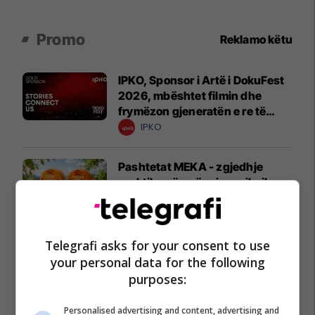
Promo
Reklamo këtu
IPKO, Sponsor i Artë i DokuFest
2026, mbështet filmin dhe
frymëzon gjeneratën e re të
krijuesve
IPKO
Pashtetat MEKA - zgjedhje
praktike për mëngjes, piknik
dhe rrugë
MEKA HALAL FOOD
Telegrafi asks for your consent to use
A po don me rrnu n’deti?
your personal data for the following
Kursimet mund t’ju sjellin një
purposes:
banesë
Banka Ekonomike
Personalised advertising and content, advertising and