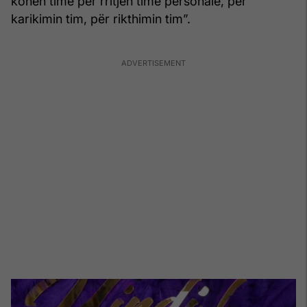
kohën time për rritjen time personale, për
karikimin tim, për rikthimin tim”.