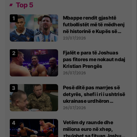
Top 5
Mbappe rendit gjashtë
futbollistët më të mëdhenj
në historinë e Kupës së
Botës, Messi mbetet i dyti
23/07/2026
Fjalët e para të Joshuas
pas fitores me nokaut ndaj
Kristian Prengës
26/07/2026
Pesë ditë pas marrjes së
detyrës, shefi i ri i ushtrisë
ukrainase urdhëron
kontroll të madh
26/07/2026
Vetëm dy raunde dhe
miliona euro në xhep,
zbulohet sa fituan Joshua