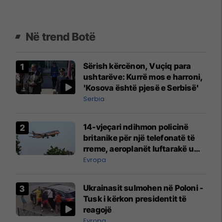
Në trend Botë
Sërish kërcënon, Vuçiq para
ushtarëve: Kurrë mos e harroni,
'Kosova është pjesë e Serbisë'
Serbia
14-vjeçari ndihmon policinë
britanike për një telefonatë të
rreme, aeroplanët luftarakë u
ngritën në ajër për të
Evropa
interceptuar fluturaken e Qatar
Airways që po shkonte drejt
Ukrainasit sulmohen në Poloni -
Mançesterit
Tusk i kërkon presidentit të
reagojë
Evropa