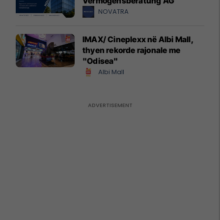
Vermögensberatung AG
NOVATRA
IMAX/ Cineplexx në Albi Mall,
thyen rekorde rajonale me
"Odisea"
Albi Mall