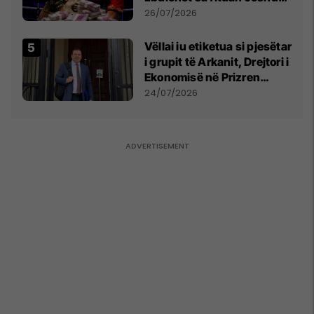
e Prenga
26/07/2026
Vëllai iu etiketua si pjesëtar
i grupit të Arkanit, Drejtori i
Ekonomisë në Prizren
mohon pretendimet
24/07/2026