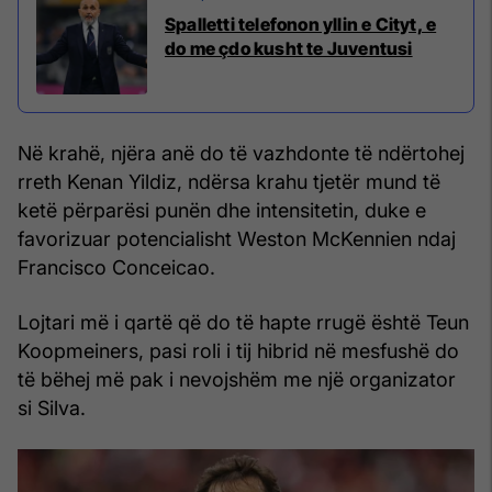
Spalletti telefonon yllin e Cityt, e
do me çdo kusht te Juventusi
Në krahë, njëra anë do të vazhdonte të ndërtohej
rreth Kenan Yildiz, ndërsa krahu tjetër mund të
ketë përparësi punën dhe intensitetin, duke e
favorizuar potencialisht Weston McKennien ndaj
Francisco Conceicao.
Lojtari më i qartë që do të hapte rrugë është Teun
Koopmeiners, pasi roli i tij hibrid në mesfushë do
të bëhej më pak i nevojshëm me një organizator
si Silva.