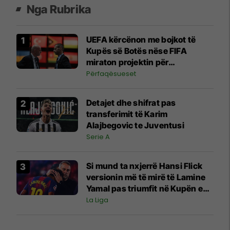
Nga Rubrika
UEFA kërcënon me bojkot të
Kupës së Botës nëse FIFA
miraton projektin për
investitorët privatë
Përfaqësueset
Detajet dhe shifrat pas
transferimit të Karim
Alajbegovic te Juventusi
Serie A
Si mund ta nxjerrë Hansi Flick
versionin më të mirë të Lamine
Yamal pas triumfit në Kupën e
Botës?
La Liga