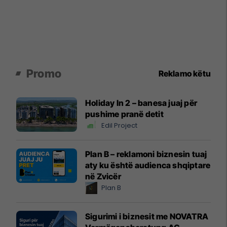
Promo
Reklamo këtu
Holiday In 2 – banesa juaj për
pushime pranë detit
Edil Project
Plan B – reklamoni biznesin tuaj
aty ku është audienca shqiptare
në Zvicër
Plan B
Sigurimi i biznesit me NOVATRA