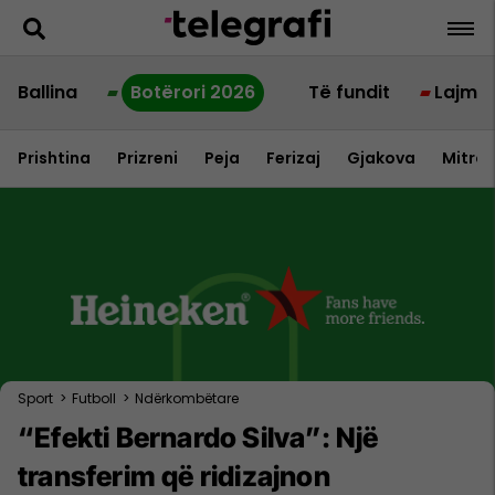
Ballina
Botërori 2026
Të fundit
Lajme
Prishtina
Prizreni
Peja
Ferizaj
Gjakova
Mitrov
Sport
>
Futboll
>
Ndërkombëtare
“Efekti Bernardo Silva”: Një
transferim që ridizajnon