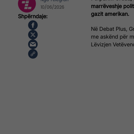
marrëveshje polit
10/06/2026
gazit amerikan.
Në Debat Plus, Gr
me askënd për ma
Lëvizjen Vetëvend