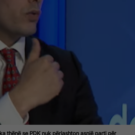
ka thënë se PDK nuk përjashton asnjë parti për