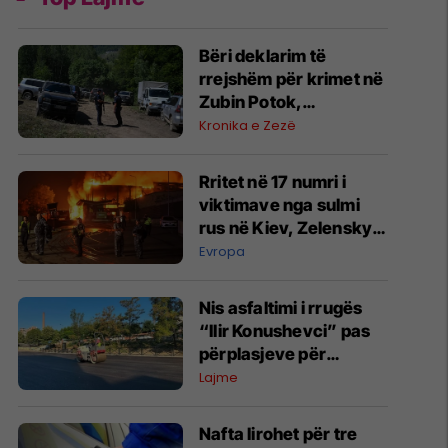
​Bëri deklarim të
rrejshëm për krimet në
Zubin Potok,
“dëshmitari” nga
Kronika e Zezë
Zupçi ndalet 48 orë
Rritet në 17 numri i
viktimave nga sulmi
rus në Kiev, Zelensky
kërkon më shumë
Evropa
mbrojtje ajrore
Nis asfaltimi i rrugës
“Ilir Konushevci” pas
përplasjeve për
ngushtimin e saj
Lajme
Nafta lirohet për tre