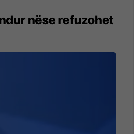
undur nëse refuzohet