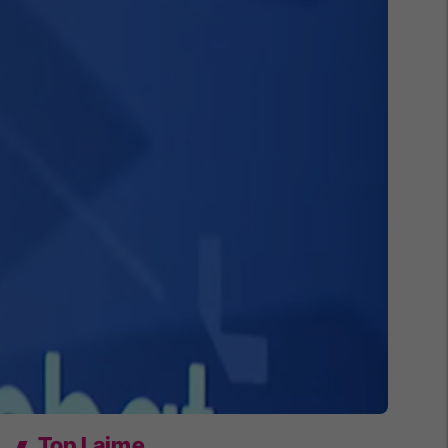
Top Lajme