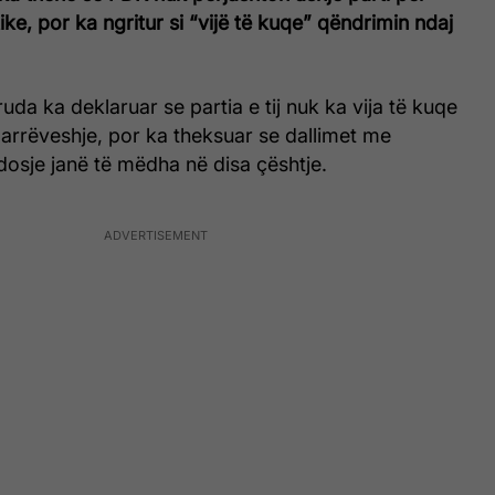
ike, por ka ngritur si “vijë të kuqe” qëndrimin ndaj
uda ka deklaruar se partia e tij nuk ka vija të kuqe
rrëveshje, por ka theksuar se dallimet me
osje janë të mëdha në disa çështje.