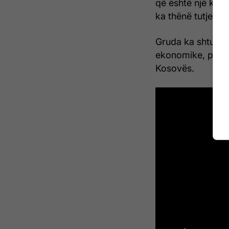
që është një koal
ka thënë tutje Gr
Gruda ka shtuar s
ekonomike, por li
Kosovës.