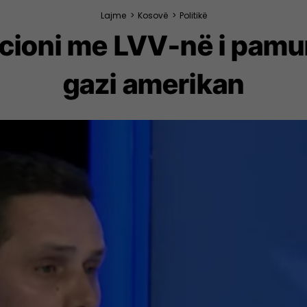
Lajme
>
Kosovë
>
Politikë
icioni me LVV-në i pam
gazi amerikan