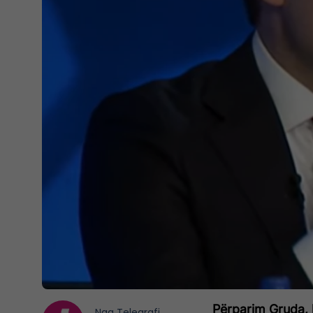
Përparim Gruda, 
Nga
Telegrafi