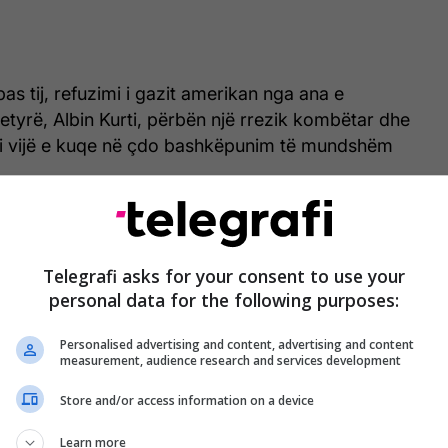
pas tij, refuzimi i gazit amerikan nga ana e
detyrë, Albin Kurti, përbën një rrezik kombëtar dhe
si vijë e kuqe në çdo bashkëpunim të mundshëm
 të kuqe me askënd për asnjë lloj marrëveshje. Ne
m enë plotë çështje me Vetëvendosjen. Por refuzimi
ndodhur gazit amerikan, nëse ky qëndrim bëhet
Telegrafi asks for your consent to use your
personal data for the following purposes:
rrezik kombëtar për Kosovën nëse ne i bëjmë të
it qeverisjen në Kosovë. Unë sa shoh Kurti e ka
Personalised advertising and content, advertising and content
ndur që refuzon gazin amerikan”.
measurement, audience research and services development
 për një qeveri që e refuzon gazin amerikan, që ka
Store and/or access information on a device
tilla për ta mbajtur Kosovën të varfër, unë mendoj
Learn more