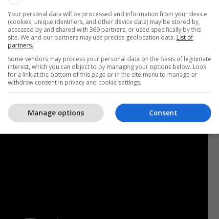
icion i pamundur, por nuk e përjashtoj si negocim”,
Your personal data will be processed and information from your device
uda.
(cookies, unique identifiers, and other device data) may be stored by,
accessed by and shared with 369 partners, or used specifically by this
site. We and our partners may use precise geolocation data.
List of
e ky qëndrim, sipas tij, nuk është vetëm çështje
partners.
dhet drejtpërdrejt me orientimin strategjik të
Some vendors may process your personal data on the basis of legitimate
interest, which you can object to by managing your options below. Look
for a link at the bottom of this page or in the site menu to manage or
withdraw consent in privacy and cookie settings.
Manage options
Consent