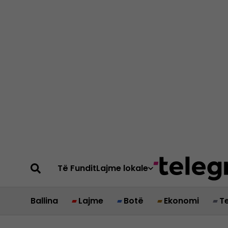
Të Fundit
Lajme lokale
Ballina
Lajme
Botë
Ekonomi
T