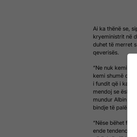
Ai ka thënë se, si
kryeministrit në 
duhet të merret 
qeverisës.
“Ne nuk kemi vija
kemi shumë dalli
i fundit që i ka 
mendoj se është 
mundur Albin Kurt
bindje të palëku
“Nëse bëhet fjalë
ende tendenca të 