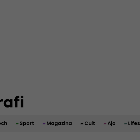
ech
Sport
Magazina
Cult
Ajo
Life